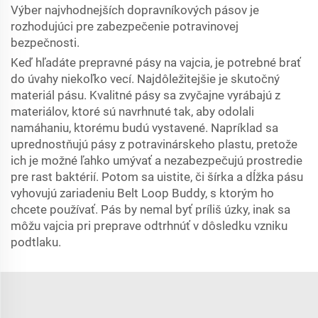
Výber najvhodnejších dopravníkových pásov je
rozhodujúci pre zabezpečenie potravinovej
bezpečnosti.
Keď hľadáte prepravné pásy na vajcia, je potrebné brať
do úvahy niekoľko vecí. Najdôležitejšie je skutočný
materiál pásu. Kvalitné pásy sa zvyčajne vyrábajú z
materiálov, ktoré sú navrhnuté tak, aby odolali
namáhaniu, ktorému budú vystavené. Napríklad sa
uprednostňujú pásy z potravinárskeho plastu, pretože
ich je možné ľahko umývať a nezabezpečujú prostredie
pre rast baktérií. Potom sa uistite, či šírka a dĺžka pásu
vyhovujú zariadeniu Belt Loop Buddy, s ktorým ho
chcete používať. Pás by nemal byť príliš úzky, inak sa
môžu vajcia pri preprave odtrhnúť v dôsledku vzniku
podtlaku.