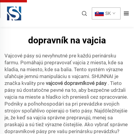
SK
dopravník na vajcia
Vajcové pásy sú nevyhnutné pre každú perinársku
farmu. Pomáhajú prepravovať vajcia z miesta, kde sa
kladia, na miesto, kde sa balia. Tento systém výrazne
uľahčuje jemnú manipuláciu s vajcami. SHUNNAI je
značka kvality pre
vajcové dopravníkové pásy
. Tieto
pásy sú dostatočne pevné na to, aby bezpečne udržali
vajcia na mieste a hladko ich preniesli cez spracovanie.
Podniky a poľnohospodári sa pri prevádzke svojich
strojov spoľahlivo opierajú o tieto pásy. Najdôležitejšie
je, že keď sa vajcia správne prepravujú, menej sa
praskajú a sú tiež výrazne čistejšie. Ako vybrať správne
dopravníkové pásy pre vašu perinársku prevádzku?