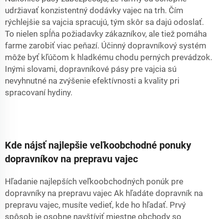
udržiavať konzistentný dodávky vajec na trh. Čím
rýchlejšie sa vajcia spracujú, tým skôr sa dajú odoslať.
To nielen spĺňa požiadavky zákazníkov, ale tiež pomáha
farme zarobiť viac peňazí. Účinný dopravníkový systém
môže byť kľúčom k hladkému chodu perných prevádzok.
Inými slovami, dopravníkové pásy pre vajcia sú
nevyhnutné na zvýšenie efektívnosti a kvality pri
spracovaní hydiny.
Kde nájsť najlepšie veľkoobchodné ponuky
dopravníkov na prepravu vajec
Hľadanie najlepších veľkoobchodných ponúk pre
dopravníky na prepravu vajec Ak hľadáte dopravník na
prepravu vajec, musíte vedieť, kde ho hľadať. Prvý
spôsob je osobne navštíviť miestne obchody so