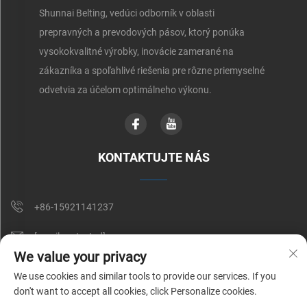
Shunnai Belting, vedúci odborník v oblasti
prepravných a prevodových pásov, ktorý ponúka
vysokokvalitné výrobky, inovácie zamerané na
zákazníka a spoľahlivé riešenia pre rôzne priemyselné
odvetvia za účelom optimálneho výkonu.
KONTAKTUJTE NÁS
+86-15921141237
[email protected]
We value your privacy
RM 602, NO. 1509, CAOAN ROAD, SHANGHAI, CHINA
We use cookies and similar tools to provide our services. If you
don't want to accept all cookies, click Personalize cookies.