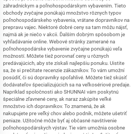
záhradníckym a poľnohospodárskym vybavením. Tieto
obchody zvyčajne ponúkajú množstvo rôznych typov
poľnohospodárskeho vybavenia, vrátane dopravníkov na
prepravu vajec. Niektoré dobré ceny sa tam môžu nájsť,
najmä ak je niečo v akcii. Ďalším dobrým spôsobom je
vyhľadávanie online. Webové stránky zamerané na
poľnohospodárske vybavenie zvyčajne ponúkajú veľa
možností. Môžete tiež porovnať ceny u rôznych
predávajúcich, aby ste získali najlepšiu ponuku. Uistite
sa, že si prečítate recenzie zákazníkov. To vám umožní
posúdiť, či sú dopravníky spoľahlivé. Môžete tiež skúsiť
dodávateľov špecializujúcich sa na veľkosériové predaje.
Napríklad spoločnosti ako SHUNNAI vám poskytnú
špeciálne zľavnené ceny, ak naraz zakúpite veľké
množstvo ich dopravníkov. To znamená, že ak
nakupujete pre veľký chov alebo podnik, môžete ušetriť
peniaze. Užitočné môže byť aj občasné navštívenie
poľnohospodárskych výstav. Tie vám umožnia osobne