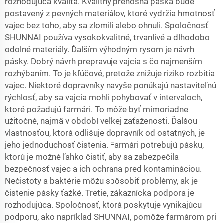
rozhodujúca kvalita. Kvalitný
prenosná páska
bude
postavený z pevných materiálov, ktoré vydržia hmotnosť
vajec bez toho, aby sa zlomili alebo ohnuli. Spoločnosť
SHUNNAI používa vysokokvalitné, trvanlivé a dlhodobo
odolné materiály. Ďalším výhodným rysom je návrh
pásky. Dobrý návrh prepravuje vajcia s čo najmenším
rozhýbaním. To je kľúčové, pretože znižuje riziko rozbitia
vajec. Niektoré dopravníky navyše ponúkajú nastaviteľnú
rýchlosť, aby sa vajcia mohli pohybovať v intervaloch,
ktoré požadujú farmári. To môže byť mimoriadne
užitočné, najmä v období veľkej zaťaženosti. Ďalšou
vlastnosťou, ktorá odlišuje dopravník od ostatných, je
jeho jednoduchosť čistenia. Farmári potrebujú pásku,
ktorú je možné ľahko čistiť, aby sa zabezpečila
bezpečnosť vajec a ich ochrana pred kontamináciou.
Nečistoty a baktérie môžu spôsobiť problémy, ak je
čistenie pásky ťažké. Tretie, zákaznícka podpora je
rozhodujúca. Spoločnosť, ktorá poskytuje vynikajúcu
podporu, ako napríklad SHUNNAI, pomôže farmárom pri