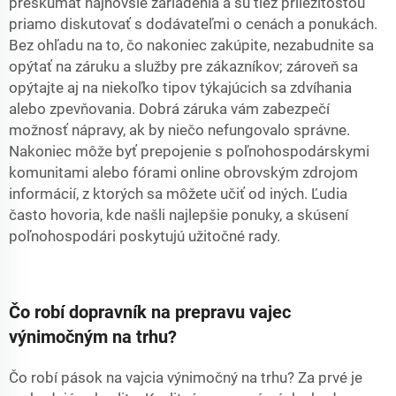
preskúmať najnovšie zariadenia a sú tiež príležitosťou
priamo diskutovať s dodávateľmi o cenách a ponukách.
Bez ohľadu na to, čo nakoniec zakúpite, nezabudnite sa
opýtať na záruku a služby pre zákazníkov; zároveň sa
opýtajte aj na niekoľko tipov týkajúcich sa zdvíhania
alebo zpevňovania. Dobrá záruka vám zabezpečí
možnosť nápravy, ak by niečo nefungovalo správne.
Nakoniec môže byť prepojenie s poľnohospodárskymi
komunitami alebo fórami online obrovským zdrojom
informácií, z ktorých sa môžete učiť od iných. Ľudia
často hovoria, kde našli najlepšie ponuky, a skúsení
poľnohospodári poskytujú užitočné rady.
Čo robí dopravník na prepravu vajec
výnimočným na trhu?
Čo robí pások na vajcia výnimočný na trhu? Za prvé je