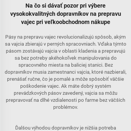
Na čo si dávať pozor pri výbere
vysokokvalitných dopravníkov na prepravu
vajec pri veľkoobchodnom nákupe
Pásy na prepravu vajec revolucionalizujú spôsob, akým
sa vajcia zbierajú v perných spracovniach. Vďaka týmto
pásom zostávajú vajcia v oblasti kladenia a prepravujú
sa bez potreby akéhokoľvek manipulovania do
spracovného miesta na baliciej stanici. Bez
dopravníkov musia zamestnanci vajcia, ktoré nazbierali,
prenášať ručne, čo je pomalé a môže spôsobiť väčšie
poškodenie vajec. Ak máte dobrý
systém
prevádzkových pásov
zavedený, vajcia sa môžu
prepravovať na dlhé vzdialenosti po farme bez väčších
problémov.
Ďalšou výhodou dopravníkov je nižšia potreba