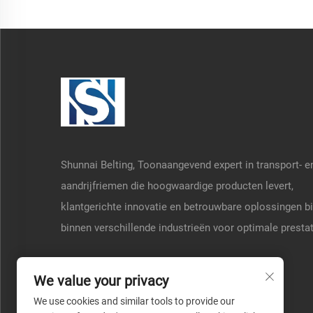
Shunnai Belting, Toonaangevend expert in transport- e
aandrijfriemen die hoogwaardige producten levert,
klantgerichte innovatie en betrouwbare oplossingen b
binnen verschillende industrieën voor optimale prestat
We value your privacy
We use cookies and similar tools to provide our