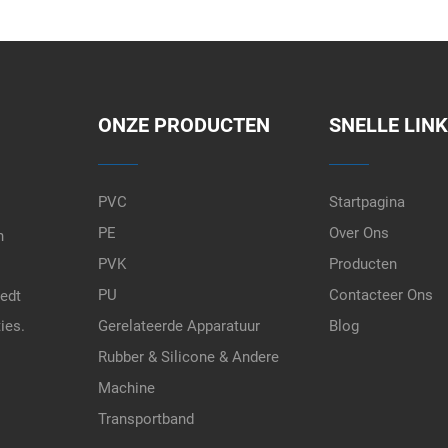
ONZE PRODUCTEN
SNELLE LIN
PVC
Startpagina
PE
Over Ons
n
PVK
Producten
PU
Contacteer Ons
iedt
ies.
Gerelateerde Apparatuur
Blog
Rubber & Silicone & Andere
Machine
Transportband