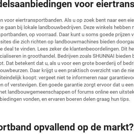
delsaanbiedingen voor eiertran
n voor eiertransportbanden. Als u op zoek bent naar een e
te gaan bij lokale landbouwbedrijven. Deze winkels hebben 
ortbanden, op voorraad. Daar kunt u soms goede prijzen vind
sites die zich richten op landbouwmachines bieden doorgaa
te deal te vinden. Lees zeker de klantenbeoordelingen. Dit 
pecialiseren in groothandel. Bedrijven zoals SHUNNAI bieden
 Dat betekent dat u, als u voor een grote boerderij of bedr
ouwbeurzen. Daar krijgt u een praktisch overzicht van de ni
iteindelijk koopt: vergeet niet te informeren naar garantiev
len of verstevigen. Een goede garantie zorgt ervoor dat u een
 met landbouwgemeenschappen of forums online een uitsteke
biedingen vonden, en ervaren boeren delen graag hun tips.
ortband opvallend op de markt?