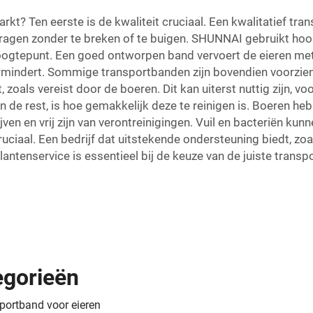
? Ten eerste is de kwaliteit cruciaal. Een kwalitatief
tra
dragen zonder te breken of te buigen. SHUNNAI gebruikt hoo
ogtepunt. Een goed ontworpen band vervoert de eieren met 
ermindert. Sommige transportbanden zijn bovendien voorzien
 zoals vereist door de boeren. Dit kan uiterst nuttig zijn, v
 de rest, is hoe gemakkelijk deze te reinigen is. Boeren h
ijven en vrij zijn van verontreinigingen. Vuil en bacteriën k
ruciaal. Een bedrijf dat uitstekende ondersteuning biedt, zo
antenservice is essentieel bij de keuze van de juiste transp
egorieën
portband voor eieren