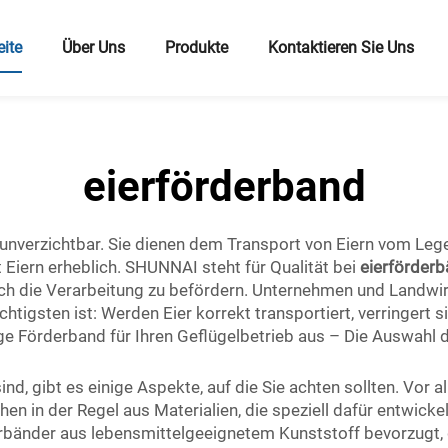
eite
Über Uns
Produkte
Kontaktieren Sie Uns
eierförderband
b unverzichtbar. Sie dienen dem Transport von Eiern vom L
iern erheblich. SHUNNAI steht für Qualität bei
eierförder
rch die Verarbeitung zu befördern. Unternehmen und Landwir
tigsten ist: Werden Eier korrekt transportiert, verringert s
ige Förderband für Ihren Geflügelbetrieb aus – Die Auswahl 
nd, gibt es einige Aspekte, auf die Sie achten sollten. Vor 
n in der Regel aus Materialien, die speziell dafür entwick
bänder aus lebensmittelgeeignetem Kunststoff bevorzugt, d