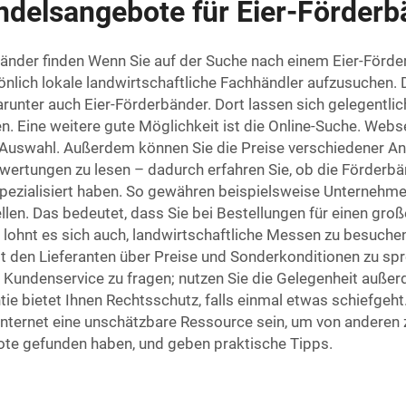
ndelsangebote für Eier-Förderb
änder finden Wenn Sie auf der Suche nach einem Eier-Förde
önlich lokale landwirtschaftliche Fachhändler aufzusuchen. 
arunter auch Eier-Förderbänder. Dort lassen sich gelegentli
 Eine weitere gute Möglichkeit ist die Online-Suche. Websei
ite Auswahl. Außerdem können Sie die Preise verschiedener A
wertungen zu lesen – dadurch erfahren Sie, ob die Förderbä
spezialisiert haben. So gewähren beispielsweise Unterneh
len. Das bedeutet, dass Sie bei Bestellungen für einen groß
hnt es sich auch, landwirtschaftliche Messen zu besuchen. D
it den Lieferanten über Preise und Sonderkonditionen zu sp
d Kundenservice zu fragen; nutzen Sie die Gelegenheit auße
ie bietet Ihnen Rechtsschutz, falls einmal etwas schiefgeht
ternet eine unschätzbare Ressource sein, um von anderen zu
ote gefunden haben, und geben praktische Tipps.