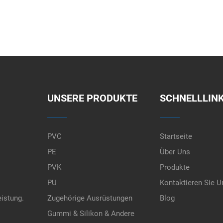
UNSERE PRODUKTE
SCHNELLLIN
PVC
Startseite
PE
Über Uns
PVK
Produkte
PU
Kontaktieren Sie U
eistung.
Zugehörige Ausrüstungen
Blog
Gummi & Silikon & Andere