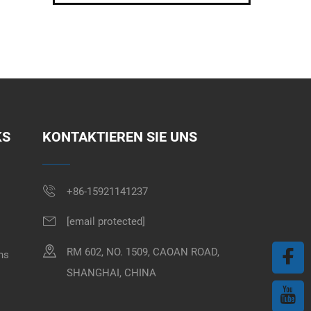
KS
KONTAKTIEREN SIE UNS
+86-15921141237
[email protected]
RM 602, NO. 1509, CAOAN ROAD,
ns
SHANGHAI, CHINA