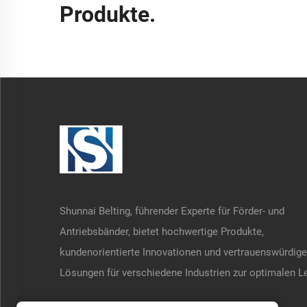
Produkte.
Shunnai Belting, führender Experte für Förder- und
Antriebsbänder, bietet hochwertige Produkte,
kundenorientierte Innovationen und vertrauenswürdige
Lösungen für verschiedene Industrien zur optimalen L