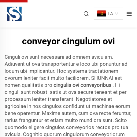
LA
conveyor cingulum ovi
Cinguli ovi sunt necessarii ad omnem aviculam.
Adiuvent ut ova transportentur e loco ubi ponuntur ad
locum ubi implicantur. Hoc systema tractationem
ovorum leniter facit multo faciliorem. SHUNNAI est
nomen qualitatis pro
cingulis ovi conveyoribus
. Hi
cinguli sunt robusti satis ut ova secure teneant et per
processum leniter transferant. Negotiatores et
agricolae in hos cingulos confidunt ut machinae eorum
bene operentur. Maxime autem, cum ova recte feruntur,
rarius franguntur et etiam multo mundiora sunt. Scito
quomodo eligere cingulos conveyorios rectos pro tua
avicula. Cognitio quorum cingulorum conveyoriorum