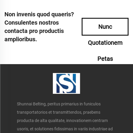
Non invenis quod quaeris?
Consulentes nostros
Nunc
contacta pro productis
amplioribus.
Quotationem
Petas
Shunnai Belting, peritus primarius in funiculos
transportatorios et transmittendos, praebens
producta de alta qualitate, innovationem centram
usoris, et solutiones fidissimas in variis industriae ad