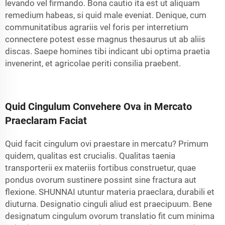
levando vel firmando. Bona cautio ita est ut aliquam
remedium habeas, si quid male eveniat. Denique, cum
communitatibus agrariis vel foris per interretium
connectere potest esse magnus thesaurus ut ab aliis
discas. Saepe homines tibi indicant ubi optima praetia
invenerint, et agricolae periti consilia praebent.
Quid Cingulum Convehere Ova in Mercato
Praeclaram Faciat
Quid facit cingulum ovi praestare in mercatu? Primum
quidem, qualitas est crucialis. Qualitas
taenia
transporterii
ex materiis fortibus construetur, quae
pondus ovorum sustinere possint sine fractura aut
flexione. SHUNNAI utuntur materia praeclara, durabili et
diuturna. Designatio cinguli aliud est praecipuum. Bene
designatum cingulum ovorum translatio fit cum minima