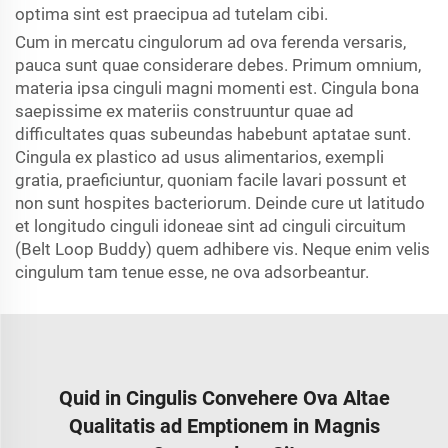
optima sint est praecipua ad tutelam cibi.
Cum in mercatu cingulorum ad ova ferenda versaris,
pauca sunt quae considerare debes. Primum omnium,
materia ipsa cinguli magni momenti est. Cingula bona
saepissime ex materiis construuntur quae ad
difficultates quas subeundas habebunt aptatae sunt.
Cingula ex plastico ad usus alimentarios, exempli
gratia, praeficiuntur, quoniam facile lavari possunt et
non sunt hospites bacteriorum. Deinde cure ut latitudo
et longitudo cinguli idoneae sint ad cinguli circuitum
(Belt Loop Buddy) quem adhibere vis. Neque enim velis
cingulum tam tenue esse, ne ova adsorbeantur.
Quid in Cingulis Convehere Ova Altae
Qualitatis ad Emptionem in Magnis