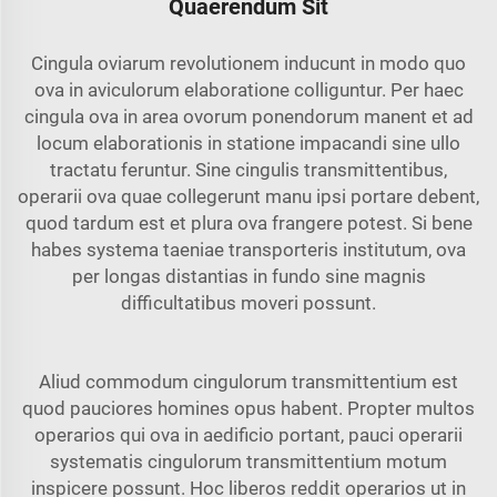
Quaerendum Sit
Cingula oviarum revolutionem inducunt in modo quo
ova in aviculorum elaboratione colliguntur. Per haec
cingula ova in area ovorum ponendorum manent et ad
locum elaborationis in statione impacandi sine ullo
tractatu feruntur. Sine cingulis transmittentibus,
operarii ova quae collegerunt manu ipsi portare debent,
quod tardum est et plura ova frangere potest. Si bene
habes
systema taeniae transporteris
institutum, ova
per longas distantias in fundo sine magnis
difficultatibus moveri possunt.
Aliud commodum cingulorum transmittentium est
quod pauciores homines opus habent. Propter multos
operarios qui ova in aedificio portant, pauci operarii
systematis cingulorum transmittentium motum
inspicere possunt. Hoc liberos reddit operarios ut in