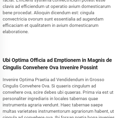
faciat. Efficiens systema convectricium potest esse
clavis ad efficiendum ut operatio avium domesticarum
bene procedat. Alioquin dicendum est: cingula
convectricia ovorum sunt essentialia ad augendam
efficaciam et qualitatem in avium domesticarum
elaboratione.
Ubi Optima Officia ad Emptionem in Magnis de
Cingulis Convehere Ova Invenire Possint
Invenire Optima Praetia ad Vendidendum in Grosso
Cingulis Convehere Ova. Si quaeris cingulum ad
convehere ova, scire debes ubi quaeras. Prima via est ut
personaliter ingrediaris in locales tabernas quae
instrumenta agraria vendunt. Haec tabernae saepe
multas varietates instrumentorum agrariorum habent, ut
cingula ad convehere ova. Ibi forsan pretia bona invenies,