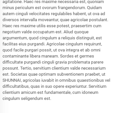
agitatione. Haec res maxime necessaria est, quoniam
minus periculum est ovorum frangendorum. Quidam
autem cinguli velocitates regulabiles habent, ut ova ad
diversos intervalla moveantur, quae agricolae postulant.
Haec res maxime utilis esse potest, praesertim cum
negotium valde occupatum est. Aliud quoque
argumentum, quod cingulum a reliquis distinguit, est
facilitas eius purgandi. Agricolae cingulum requirunt,
quod facile purgari possit, ut ova integra et ab omni
contaminante libera maneam. Sordes et germes
difficultate purgandi cinguli gravia problemata parere
possunt. Tertio, servitium clientium valde necessarium
est. Societas quae optimam subventionem praebet, ut
SHUNNAI, agricolas iuvabit in omnibus quaestionibus vel
difficultatibus, quas in suo opere experiuntur. Servitium
clientium amicum est fundamentale, cum idoneum
cingulum seligendum est.