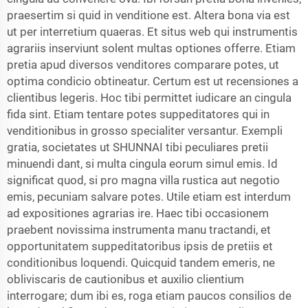
praesertim si quid in venditione est. Altera bona via est
ut per interretium quaeras. Et situs web qui instrumentis
agrariis inserviunt solent multas optiones offerre. Etiam
pretia apud diversos venditores comparare potes, ut
optima condicio obtineatur. Certum est ut recensiones a
clientibus legeris. Hoc tibi permittet iudicare an cingula
fida sint. Etiam tentare potes suppeditatores qui in
venditionibus in grosso specialiter versantur. Exempli
gratia, societates ut SHUNNAI tibi peculiares pretii
minuendi dant, si multa cingula eorum simul emis. Id
significat quod, si pro magna villa rustica aut negotio
emis, pecuniam salvare potes. Utile etiam est interdum
ad expositiones agrarias ire. Haec tibi occasionem
praebent novissima instrumenta manu tractandi, et
opportunitatem suppeditatoribus ipsis de pretiis et
conditionibus loquendi. Quicquid tandem emeris, ne
obliviscaris de cautionibus et auxilio clientium
interrogare; dum ibi es, roga etiam paucos consilios de