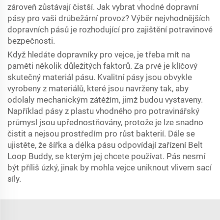
zároveň zůstávají čistší. Jak vybrat vhodné dopravní
pásy pro vaši drůbežární provoz? Výběr nejvhodnějších
dopravních pásů je rozhodující pro zajištění potravinové
bezpečnosti.
Když hledáte dopravníky pro vejce, je třeba mít na
paměti několik důležitých faktorů. Za prvé je klíčový
skutečný materiál pásu. Kvalitní pásy jsou obvykle
vyrobeny z materiálů, které jsou navrženy tak, aby
odolaly mechanickým zátěžím, jimž budou vystaveny.
Například pásy z plastu vhodného pro potravinářský
průmysl jsou upřednostňovány, protože je lze snadno
čistit a nejsou prostředím pro růst bakterií. Dále se
ujistěte, že šířka a délka pásu odpovídají zařízení Belt
Loop Buddy, se kterým jej chcete používat. Pás nesmí
být příliš úzký, jinak by mohla vejce uniknout vlivem sací
síly.