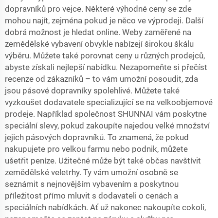
dopravníků pro vejce. Některé výhodné ceny se zde
mohou najít, zejména pokud je něco ve výprodeji. Další
dobrá možnost je hledat online. Weby zaměřené na
zemědělské vybavení obvykle nabízejí širokou škálu
výběru. Můžete také porovnat ceny u různých prodejců,
abyste získali nejlepší nabídku. Nezapomeňte si přečíst
recenze od zákazníků – to vám umožní posoudit, zda
jsou pásové dopravníky spolehlivé. Můžete také
vyzkoušet dodavatele specializující se na velkoobjemové
prodeje. Například společnost SHUNNAI vám poskytne
speciální slevy, pokud zakoupíte najedou velké množství
jejich pásových dopravníků. To znamená, že pokud
nakupujete pro velkou farmu nebo podnik, můžete
ušetřit peníze. Užitečné může být také občas navštívit
zemědělské veletrhy. Ty vám umožní osobně se
seznámit s nejnovějším vybavením a poskytnou
příležitost přímo mluvit s dodavateli o cenách a
speciálních nabídkách. Ať už nakonec nakoupíte cokoli,