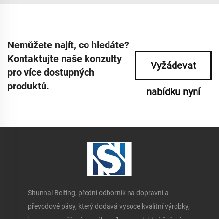
Nemůžete najít, co hledáte?
Kontaktujte naše konzulty
Vyžádevat
pro více dostupných
produktů.
nabídku nyní
Shunnai Belting, přední odborník na dopravní a
převodové pásy, který dodává vysoce kvalitní výrobky,