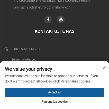
inovace zaměřené na zákazníka a spolehlivá řešení
pro různé odvětví pro optimální výkon.
KONTAKTUJTE NÁS
+86-15921141237
[email protected]
We value your privacy
RM 602, NO. 1509, CAOAN ROAD, SHANGHAI, CHINA
We use cookies and similar tools to provide our services. If you
don't want to accept all cookies, click Personalize cookies.
Copyright © Shunnai Belting (Šanghaj) s.r.o. Všechna práva vyhrazena |
Accept all
Zásady ochrany soukromí
Personalize cookies
DOMOVSKÁ