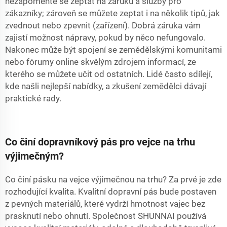
nezapomeňte se zeptat na záruku a služby pro
zákazníky; zároveň se můžete zeptat i na několik tipů, jak
zvednout nebo zpevnit (zařízení). Dobrá záruka vám
zajistí možnost nápravy, pokud by něco nefungovalo.
Nakonec může být spojení se zemědělskými komunitami
nebo fórumy online skvělým zdrojem informací, ze
kterého se můžete učit od ostatních. Lidé často sdílejí,
kde našli nejlepší nabídky, a zkušení zemědělci dávají
praktické rady.
Co činí dopravníkový pás pro vejce na trhu
výjimečným?
Co činí pásku na vejce výjimečnou na trhu? Za prvé je zde
rozhodující kvalita. Kvalitní
dopravní pás
bude postaven
z pevných materiálů, které vydrží hmotnost vajec bez
prasknutí nebo ohnutí. Společnost SHUNNAI používá