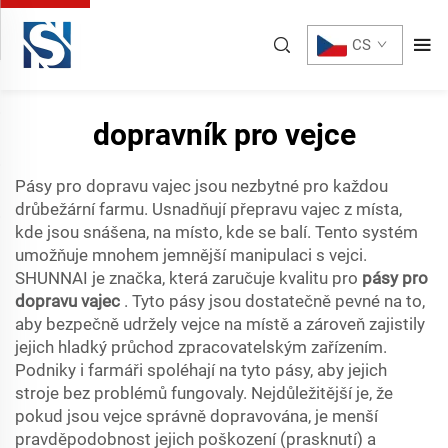
CS
dopravník pro vejce
Pásy pro dopravu vajec jsou nezbytné pro každou
drůbežární farmu. Usnadňují přepravu vajec z místa,
kde jsou snášena, na místo, kde se balí. Tento systém
umožňuje mnohem jemnější manipulaci s vejci.
SHUNNAI je značka, která zaručuje kvalitu pro
pásy pro
dopravu vajec
. Tyto pásy jsou dostatečně pevné na to,
aby bezpečně udržely vejce na místě a zároveň zajistily
jejich hladký průchod zpracovatelským zařízením.
Podniky i farmáři spoléhají na tyto pásy, aby jejich
stroje bez problémů fungovaly. Nejdůležitější je, že
pokud jsou vejce správně dopravována, je menší
pravděpodobnost jejich poškození (prasknutí) a