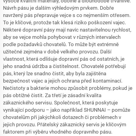
vysoce kvalitní materiály, odolné a dlouhodobě trvanlivé.
Návrh pásu je dalším výhledovým prvkem. Dobře
navržený pás přepravuje vejce s co nejmenším otřesem.
To je klíčové, protože tak klesá riziko poškození vajec.
Některé dopravní pásy mají navíc nastavitelnou rychlost,
aby se vejce mohla pohybovat v různých intervalech
podle požadavků chovatelů. To může být extrémně
užitečné zejména v době velkého provozu. Další
vlastnost, která odlišuje dopravní pás od ostatních, je
jeho snadná údržba a čistitelnost. Chovatelé potřebují
pás, který lze snadno čistit, aby byla zajištěna
bezpečnost vajec a jejich ochrana před kontaminací.
Nečistoty a bakterie mohou způsobit problémy, pokud je
pás obtížné čistit. Za třetí je zásadní kvalita
zákaznického servisu. Společnost, která poskytuje
vynikající podporu – jako například SHUNNAI – pomůže
chovatelům při jakýchkoli dotazech či problémech v
jejich provozu. Přátelský zákaznický servis je klíčovým
faktorem při výběru vhodného dopravního pásu.