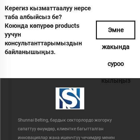
Керегиз кызматтаалуу нерсе
таба албыйсыз бе?
Коюнда көпүрөө products
Эмне
уучун
консультанттарымыздын
жакында
байланышыңыз.
суроо
кылыңыз
Shunnai Belting, бардык секторлордо жогорку
сапаттуу өнүмдөр, клиентке багытталган
инновациялар жана ишенчтүү чечимдер менен