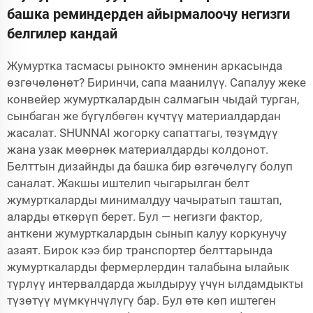
башка реминдерден айырмалоочу негизги
белгилер кандай
Жумуртка тасмасы рынокто эмненин аркасында
өзгөчөлөнөт? Биринчи, сапа маанилүү. Сапалуу
жеке
конвейер
жумурткалардын салмагын чыдай турган,
сынбаган же бүгүлбөгөн күчтүү материалдардан
жасалат. SHUNNAI жогорку сапаттагы, төзүмдүү
жана узак мөөрнөк материалдарды колдонот.
Белттын дизайнды да башка бир өзгөчөлүгү болуп
саналат. Жакшы иштелип чыгарылган белт
жумурткаларды минималдуу чачыратып таштап,
аларды өткөрүп берет. Бул — негизги фактор,
анткени жумурткалардын сынып калуу коркунучу
азаят. Бирок кээ бир транспортер белттарында
жумурткаларды фермерлердин талабына ылайык
түрлүү интервалдарда жылдыруу үчүн ылдамдыкты
түзөтүү мүмкүнчүлүгү бар. Бул өтө көп иштеген