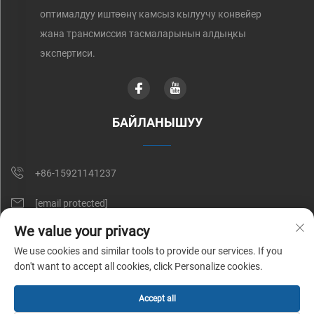
оптималдуу иштөөнү камсыз кылуучу конвейер
жана трансмиссия тасмаларынын алдыңкы
экспертиси.
БАЙЛАНЫШУУ
+86-15921141237
[email protected]
We value your privacy
RM 602, NO. 1509, CAOAN ROAD, SHANGHAI, CHINA
We use cookies and similar tools to provide our services. If you
don't want to accept all cookies, click Personalize cookies.
Бардык укуктар корголгон © Shunnai Belting (Shanghai) Co., Ltd. |
Accept all
Купуялык саясаты