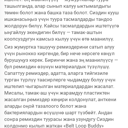
ташылганда, алар сынып калуу ыктымалдыгы
төмөн болот жана башка таза болот. Сиздин кууш
ишканасыңыз үчүн туура тасмалдарды тандоо
жолдорун билүү. Кайсы тасмалдардын иштетүүгө
ыңгайлуу экендигин билүү — тамак-аштын
коопсуздугун камсыз кылуу үчүн өтө маанилүү.
Сиз жумуртка ташуучу ремиздерини сатып алуу
үчүн рынокко киргенде, бир нече нерсеге көңүл
бурушуңуз керек. Биринчи жана эң маанилүүсү —
бул ремиздин өзүнүн материалдык түзүлүшү.
Сапаттуу ремиздер, адатта, аларга тийгизиле
турган түрлүү таасирлерге чыдамдуу болуу үчүн
иштелип чыгарылган материалдардан жасалат.
Мисалы, тамак-аш үчүн жарамдуу пластиктен
жасалган ремиздер кеңири колдонулат, анткени
аларды оңой тазалоого болот жана
бактериялардын өсүшүнө шарт түзбөйт. Андан
сонра ремиздин туурасы жана узундугу Сиздин
колдонмо кылып жаткан «Belt Loop Buddy»