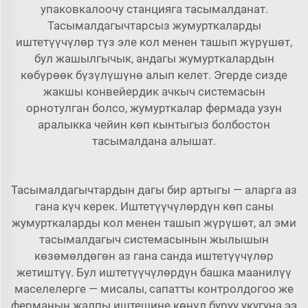
упаковкалоочу станцияга тасымалданат.
Тасымалдагычтарсыз жумурткаларды
иштетүүчүлөр түз эле кол менен ташып жүрүшөт,
бул жашылгычык, андагы жумурткалардын
көбүрөөк бүзүлүшүнө алып келет. Эгерде сизде
жакшы
конвейердик ачкыч системасын
орнотулган болсо, жумурткалар фермада узун
аралыкка чейин көп кынтыгыз болбостон
тасымалдана алышат.
Тасымалдагычтардын дагы бир артыгы — аларга аз
гана күч керек. Иштетүүчүлөрдүн көп саны
жумурткаларды кол менен ташып жүрүшөт, ал эми
тасымалдагыч системасынын жылышын
көзөмөлдөгөн аз гана санда иштетүүчүлөр
жетиштүү. Бул иштетүүчүлөрдүн башка маанилүү
маселелерге — мисалы, сапатты контролдогоо же
ферманын жалпы иштешине көңүл буруу укугуна ээ