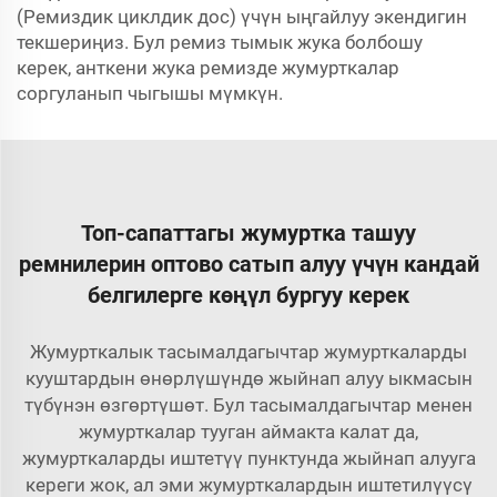
(Ремиздик циклдик дос) үчүн ыңгайлуу экендигин
текшериңиз. Бул ремиз тымык жука болбошу
керек, анткени жука ремизде жумурткалар
соргуланып чыгышы мүмкүн.
Топ-сапаттагы жумуртка ташуу
ремнилерин оптово сатып алуу үчүн кандай
белгилерге көңүл бургуу керек
Жумурткалык тасымалдагычтар жумурткаларды
кууштардын өнөрлүшүндө жыйнап алуу ыкмасын
түбүнэн өзгөртүшөт. Бул тасымалдагычтар менен
жумурткалар тууган аймакта калат да,
жумурткаларды иштетүү пунктунда жыйнап алууга
кереги жок, ал эми жумурткалардын иштетилүүсү