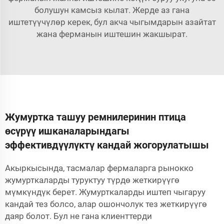
болушун камсыз кылат. Жерде аз гана
иштетүүчүлөр керек, бул акча чыгымдарын азайтат
жана ферманын иштешин жакшырат.
Жумуртка ташуу ремнилеринин птица
өсүрүү ишканаларындагы
эффективдүүлүктү кандай жогорулатышы
Акыркысында, тасмалар фермаларга рынокко
жумурткаларды туруктуу түрдө жеткирүүгө
мүмкүндүк берет. Жумурткаларды иштеп чыгаруу
кандай тез болсо, алар ошончолук тез жеткирүүгө
даяр болот. Бул не гана клиенттерди