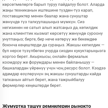
көрсөтмөлөргө барып туруу пайдалуу болот. Аларда
жаңы техниканын иштешине түздөн-түз карап,
поставщиктер менен баалар жана сунуштар
жөнүндө түз талкуулашыңыз мүмкүн. Сиз
негизинен не сатып алып жатсаңыз да, кепилдик
жана клиенттик кызмат көрсөтүү жөнүндө суроону
унутпаңыз; бирге, бир нече көтөрүү же бекемдөө
боюнча кеңештерди да сураңыз. Жакшы кепилдик —
бул нерсе түзүлбөгөн учурда сиздин кукуктарыңызга
коргоо берет. Акыркысы, онлайн фермалык
коомдору же форумдары менен байланышуу —
башкалардан үйрөнүү үчүн чоң ресурс болот. Кээдээ
адамдар өзүлөрүнүн эң жакшы сунуштарды кайда
тапканын айтып берет, жана тажрыйбалуу
фермерлер кеңештерди берет.
Жумуртка ташуу ремнилерин рынокто