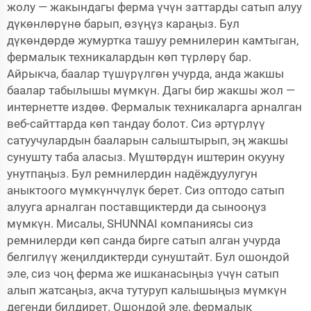
жолу — жакындагы ферма үчүн заттарды сатып алуу
дүкөнлөрүнө барып, өзүңүз караңыз. Бул
дүкөндөрдө жумуртка ташуу ремнилерин камтыган,
фермалык техникалардын көп түрлөрү бар.
Айрыкча, баалар түшүрүлгөн учурда, анда жакшы
баалар табылышы мүмкүн. Дагы бир жакшы жол —
интернетте издөө. Фермалык техникаларга арналган
веб-сайттарда көп тандау болот. Сиз әртүрлүү
сатуучулардын бааларын салыштырып, эң жакшы
сунушту таба аласыз. Мүштөрдүн иштерин окууну
унутпаңыз. Бул ремнилердин надёждуулугун
аныктоого мүмкүнчүлүк берет. Сиз оптодо сатып
алууга арналган поставщиктерди да сынооңуз
мүмкүн. Мисалы, SHUNNAI компаниясы сиз
ремнилерди көп санда бирге сатып алган учурда
белгилүү жеңилдиктерди сунуштайт. Бул ошондой
эле, сиз чоң ферма же ишканасыңыз үчүн сатып
алып жатсаңыз, акча тутуруп калышыңыз мүмкүн
дегенди билдирет. Ошондой эле, фермалык