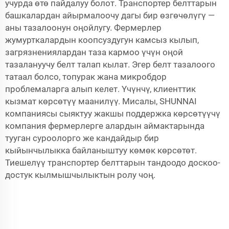
учурда өтө пайдалуу болот. Транспортер белттарын
башкалардан айырмалоочу дагы бир өзгөчөлүгү —
аны тазалоонун оңойлугу. Фермерлер
жумурткалардын коопсуздугун камсыз кылып,
загрязнениялардан таза кармоо үчүн оңой
тазалануучу белт талап кылат. Эгер белт тазалоого
татаал болсо, топурак жана микробдор
проблемаларга алып келет. Үчүнчү, клиенттик
кызмат көрсөтүү маанилүү. Мисалы, SHUNNAI
компаниясы сыяктуу жакшы поддержка көрсөтүүчү
компания фермерлерге алардын аймактарында
тууган суроолорго же кандайдыр бир
кыйынчылыкка байланыштуу көмөк көрсөтөт.
Тиешелүү транспортер белттарын тандоодо доскоо-
достук кылмышчылыктын ролу чоң.