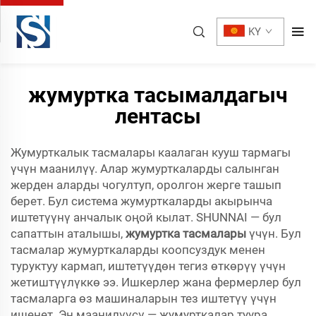
KY
жумуртка тасымалдагыч
лентасы
Жумурткалык тасмалары каалаган кууш тармагы
үчүн маанилүү. Алар жумурткаларды салынган
жерден аларды чогултуп, оролгон жерге ташып
берет. Бул система жумурткаларды акырынча
иштетүүнү анчалык оңой кылат. SHUNNAI — бул
сапаттын аталышы,
жумуртка тасмалары
үчүн. Бул
тасмалар жумурткаларды коопсуздук менен
туруктуу кармап, иштетүүдөн тегиз өткөрүү үчүн
жетиштүүлүккө ээ. Ишкерлер жана фермерлер бул
тасмаларга өз машиналарын тез иштетүү үчүн
ишенет. Эң маанилүүсү — жумурткалар туура