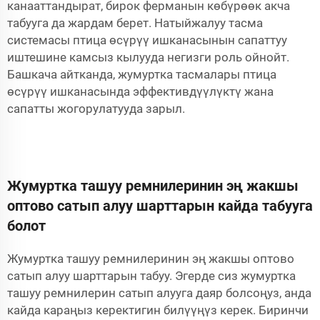
канааттандырат, бирок ферманын көбүрөөк акча
табууга да жардам берет. Натыйжалуу тасма
системасы птица өсүрүү ишканасынын сапаттуу
иштешине камсыз кылууда негизги роль ойнойт.
Башкача айтканда, жумуртка тасмалары птица
өсүрүү ишканасында эффективдүүлүктү жана
сапатты жогорулатууда зарыл.
Жумуртка ташуу ремнилеринин эң жакшы
оптово сатып алуу шарттарын кайда табууга
болот
Жумуртка ташуу ремнилеринин эң жакшы оптово
сатып алуу шарттарын табуу. Эгерде сиз жумуртка
ташуу ремнилерин сатып алууга даяр болсоңуз, анда
кайда караңыз керектигин билүүңүз керек. Биринчи