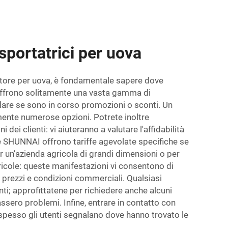
asportatrici per uova
rtatore per uova, è fondamentale sapere dove
i offrono solitamente una vasta gamma di
colare se sono in corso promozioni o sconti. Un
lmente numerose opzioni. Potrete inoltre
 dei clienti: vi aiuteranno a valutare l'affidabilità
ome SHUNNAI offrono tariffe agevolate specifiche se
 un’azienda agricola di grandi dimensioni o per
ricole: queste manifestazioni vi consentono di
e prezzi e condizioni commerciali. Qualsiasi
nti; approfittatene per richiedere anche alcuni
ssero problemi. Infine, entrare in contatto con
 spesso gli utenti segnalano dove hanno trovato le