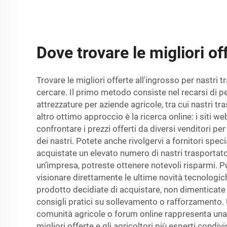
Dove trovare le migliori of
Trovare le migliori offerte all'ingrosso per nastr
cercare. Il primo metodo consiste nel recarsi di p
attrezzature per aziende agricole, tra cui nastri t
altro ottimo approccio è la ricerca online: i siti
confrontare i prezzi offerti da diversi venditori per 
dei nastri. Potete anche rivolgervi a fornitori sp
acquistate un elevato numero di nastri trasportat
un’impresa, potreste ottenere notevoli risparmi. P
visionare direttamente le ultime novità tecnologich
prodotto decidiate di acquistare, non dimenticate d
consigli pratici su sollevamento o rafforzamento. 
comunità agricole o forum online rappresenta una r
migliori offerte e gli agricoltori più esperti condiv