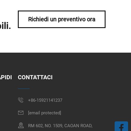
Richiedi un preventivo ora
li.
PIDI
CONTATTACI
+86-15921141237
[email protected]
RM 602, NO. 1509, CAOAN ROAD,