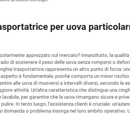
asportatrice per uova particola
colarmente apprezzato sul mercato? Innanzitutto, la qualit
 grado di sostenere il peso delle uova senza rompersi o deform
inghia trasportatrice rappresenta un altro punto di forza: u
o aspetto è fondamentale, poiché comporta un minor rischio di
ntire alle uova di muoversi a intervalli diversi, secondo le es
re attività. Un’altra caratteristica che distingue una cinghia 
te lavabile, per garantire che le uova rimangano sicure e pri
 pulire. In terzo luogo, l’assistenza clienti è cruciale: un’az
asi domanda o problema insorga nel loro ambito operativo. Un