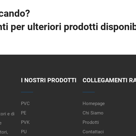
rcando?
i per ulteriori prodotti disponibi
I NOSTRI PRODOTTI
COLLEGAMENTI RA
PVC
Homepage
PE
Chi Siamo
ori e di
PVK
Prodotti
e
PU
Contattaci
tori,