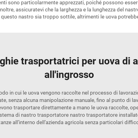
imenti sono particolarmente apprezzati, poiché possono esser
 Inoltre, assicuratevi che la larghezza e la lunghezza del nas
 questo nastro sia troppo sottile, altrimenti le uova potrebb
hie trasportatrici per uova di a
all'ingrosso
 modo in cui le uova vengono raccolte nel processo di lavoraz
te, senza alcuna manipolazione manuale, fino al punto di lav
i devono trasportare direttamente a mano le uova raccolte, 
istema di nastro trasportatore
nastro trasportatore installa
tanze all’interno dell’azienda agricola senza particolari diffico