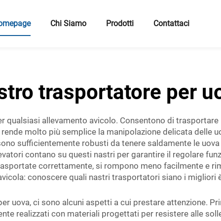
omepage
Chi Siamo
Prodotti
Contattaci
stro trasportatore per u
per qualsiasi allevamento avicolo. Consentono di trasportare
a rende molto più semplice la manipolazione delicata delle 
 sono sufficientemente robusti da tenere saldamente le uova
levatori contano su questi nastri per garantire il regolare f
rasportate correttamente, si rompono meno facilmente e ri
tà avicola: conoscere quali nastri trasportatori siano i miglior
per uova, ci sono alcuni aspetti a cui prestare attenzione. Pri
ente realizzati con materiali progettati per resistere alle so