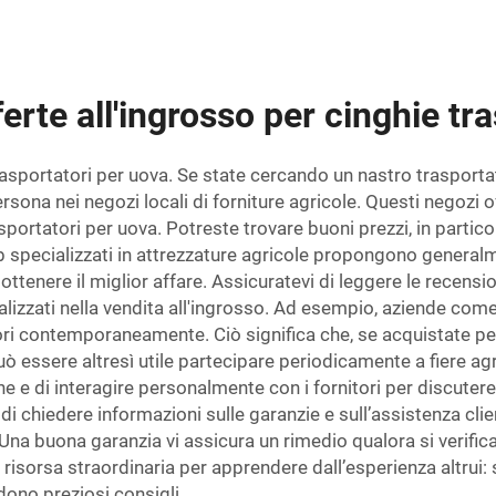
ferte all'ingrosso per cinghie tr
i trasportatori per uova. Se state cercando un nastro traspo
ersona nei negozi locali di forniture agricole. Questi negoz
rasportatori per uova. Potreste trovare buoni prezzi, in parti
 web specializzati in attrezzature agricole propongono genera
ottenere il miglior affare. Assicuratevi di leggere le recensioni
ecializzati nella vendita all'ingrosso. Ad esempio, aziende c
ori contemporaneamente. Ciò significa che, se acquistate per
uò essere altresì utile partecipare periodicamente a fiere ag
e e di interagire personalmente con i fornitori per discuter
i chiedere informazioni sulle garanzie e sull’assistenza clie
Una buona garanzia vi assicura un rimedio qualora si verifica
isorsa straordinaria per apprendere dall’esperienza altrui:
idono preziosi consigli.