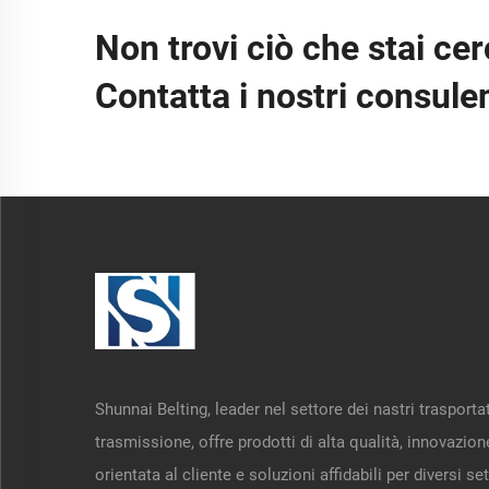
Non trovi ciò che stai ce
Contatta i nostri consulent
Shunnai Belting, leader nel settore dei nastri trasportat
trasmissione, offre prodotti di alta qualità, innovazion
orientata al cliente e soluzioni affidabili per diversi set