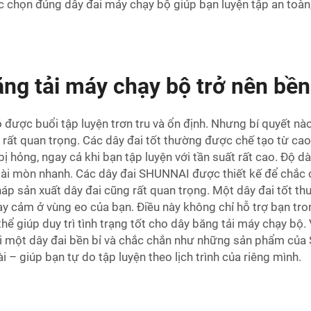
ệc chọn đúng dây đai máy chạy bộ giúp bạn luyện tập an toà
ng tải máy chạy bộ trở nên bền 
 được buổi tập luyện trơn tru và ổn định. Nhưng bí quyết nà
à rất quan trọng. Các dây đai tốt thường được chế tạo từ cao
 hỏng, ngay cả khi bạn tập luyện với tần suất rất cao. Độ dà
ị mài mòn nhanh. Các dây đai SHUNNAI được thiết kế để chắc
p sản xuất dây đai cũng rất quan trọng. Một dây đai tốt t
hạy cảm ở vùng eo của bạn. Điều này không chỉ hỗ trợ bạn tr
 thể giúp duy trì tình trạng tốt cho dây băng tải máy chạy b
i một dây đai bền bỉ và chắc chắn như những sản phẩm của
 – giúp bạn tự do tập luyện theo lịch trình của riêng mình.