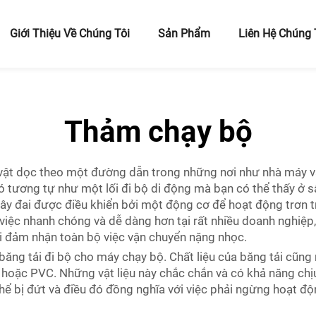
Giới Thiệu Về Chúng Tôi
Sản Phẩm
Liên Hệ Chúng 
Thảm chạy bộ
c vật dọc theo một đường dẫn trong những nơi như nhà máy v
. Nó tương tự như một lối đi bộ di động mà bạn có thể thấy ở 
y đai được điều khiển bởi một động cơ để hoạt động trơn tru 
 việc nhanh chóng và dễ dàng hơn tại rất nhiều doanh nghiệ
ai đảm nhận toàn bộ việc vận chuyển nặng nhọc.
băng tải đi bộ cho máy chạy bộ. Chất liệu của băng tải cũng 
 hoặc PVC. Những vật liệu này chắc chắn và có khả năng chịu
hể bị đứt và điều đó đồng nghĩa với việc phải ngừng hoạt đ