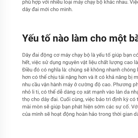
phù hợp với nhiều loại máy chạy bộ khác nhau. Vi
dây đai mới cho mình.
Yếu tố nào làm cho một bă
Dây đai động cơ máy chạy bộ là yếu tố giúp bạn có
hết, việc sử dụng nguyên vật liệu chất lượng cao l
Điều đó có nghĩa là: chúng sẽ không nhanh chóng bị
hơn có thể chịu tải nặng hơn và ít có khả năng b
nhu cầu vận hành máy ở cường độ cao. Phương phá
nhỏ li ti, có thể dễ dàng cọ xát mạnh vào làn da n
thọ cho dây đai. Cuối cùng, việc bảo trì định kỳ có
mài mòn sẽ giúp bạn phát hiện sớm các sự cố. Vớ
của mình sẽ hoạt động hoàn hảo trong thời gian dài