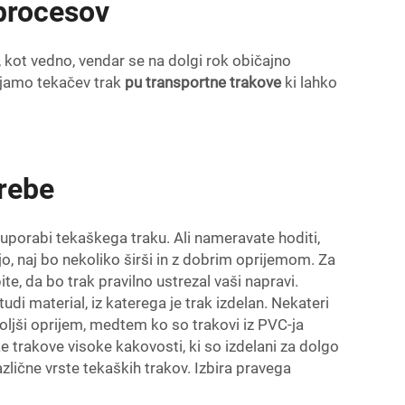
 procesov
 kot vedno, vendar se na dolgi rok običajno
ujamo tekačev trak
pu transportne trakove
ki lahko
trebe
i uporabi tekaškega traku. Ali nameravate hoditi,
jo, naj bo nekoliko širši in z dobrim oprijemom. Za
ite, da bo trak pravilno ustrezal vaši napravi.
di material, iz katerega je trak izdelan. Nekateri
boljši oprijem, medtem ko so trakovi iz PVC-ja
trakove visoke kakovosti, ki so izdelani za dolgo
različne vrste tekaških trakov. Izbira pravega