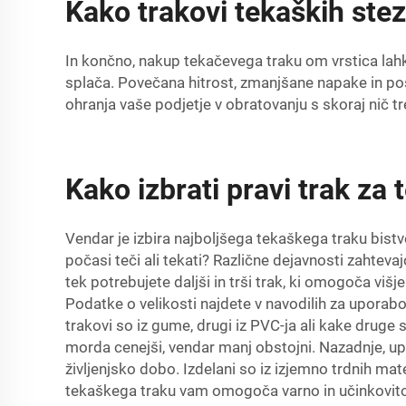
Kako trakovi tekaških ste
In končno, nakup tekačevega traku om vrstica lahk
splača. Povečana hitrost, zmanjšane napake in p
ohranja vaše podjetje v obratovanju s skoraj nič tren
Kako izbrati pravi trak za
Vendar je izbira najboljšega tekaškega traku bistve
počasi teči ali tekati? Različne dejavnosti zahteva
tek potrebujete daljši in trši trak, ki omogoča višj
Podatke o velikosti najdete v navodilih za uporabo 
trakovi so iz gume, drugi iz PVC-ja ali kake druge
morda cenejši, vendar manj obstojni. Nazadnje, u
življenjsko dobo. Izdelani so iz izjemno trdnih mate
tekaškega traku vam omogoča varno in učinkovito v