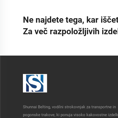
Ne najdete tega, kar išče
Za več razpoložljivih izd
Shunnai Belting, vodilni strokovnjak za transportne in
pogonske trakove, ki ponuja visoko kakovostne izdelk