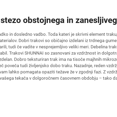
 stezo obstojnega in zanesljive
dko in dosledno vadbo. Toda kateri je skrivni element traku
ialov. Dobri trakovi so običajno izdelani iz trdnega gume 
li, tudi če vadite v nesprejemljivo veliki meri. Debelina trak
rabil. Trakovi SHUNNAI so zasnovani za vzdržnost in dolgotra
izdelan. Dobro teksturiran trak ima na tisoče majhnih mikroz
 poveča tudi življenjsko dobo traku. Nazadnje, reden vzdrž
am lahko pomagata opaziti težave že v zgodnji fazi. Z vzdr
vašega tekača v dolgoročnem časovnem obdobju – tako da va