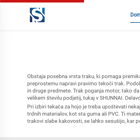
Dom
Obstaja posebna vrsta traku, ki pomaga premikati 
preprostemu napravi pravimo tekoči trak. Podobe
in druge predmete. Trak poganja motor, tako d
velikem številu podjetij, tukaj v SHUNNAI. Dela
Pri izbiri tekača za hojo je treba upoštevati ne
trdnih materialov, kot sta guma ali PVC. Ti mater
trakovi slabe kakovosti, se lahko sesušijo, kar p