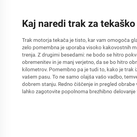
Kaj naredi trak za tekaško
Trak motorja tekača je tisto, kar vam omogoča gla
zelo pomembna je uporaba visoko kakovostnih mater
trenja. Z drugimi besedami: ne bodo se hitro pokvari
obremenitev in je manj verjetno, da se bo hitro ob
kilometrov. Pomembno pa je tudi to, kako je trak 
vašem pasu. To ne samo olajša vašo vadbo, temveč
dobrem stanju. Redno čiščenje in pregled obrabe v
lahko zagotovite popolnoma brezhibno delovanje 