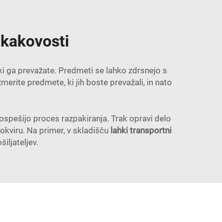
 kakovosti
, ki ga prevažate. Predmeti se lahko zdrsnejo s
zmerite predmete, ki jih boste prevažali, in nato
ospešijo proces razpakiranja. Trak opravi delo
kviru. Na primer, v skladišču
lahki transportni
iljateljev.