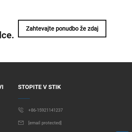
Zahtevajte ponudbo že zdaj
lce.
VI
STOPITE V STIK
+86-15921141237
[email protected]