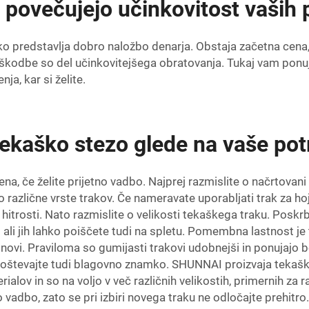
z povečujejo učinkovitost vaših
o predstavlja dobro naložbo denarja. Obstaja začetna cena,
oškodbe so del učinkovitejšega obratovanja. Tukaj vam pon
ja, kar si želite.
 tekaško stezo glede na vaše po
na, če želite prijetno vadbo. Najprej razmislite o načrtovan
jo različne vrste trakov. Če nameravate uporabljati trak za ho
e hitrosti. Nato razmislite o velikosti tekaškega traku. Poskrb
ali jih lahko poiščete tudi na spletu. Pomembna lastnost je tu
 snovi. Praviloma so gumijasti trakovi udobnejši in ponujajo 
poštevajte tudi blagovno znamko. SHUNNAI proizvaja tekaške 
rialov in so na voljo v več različnih velikostih, primernih za 
adbo, zato se pri izbiri novega traku ne odločajte prehitro.