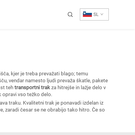
SL
šča, kjer je treba prevažati blago; temu
šču, vendar namesto ljudi prevaža škatle, pakete
st teh
transportni trak
za hitrejše in lažje delo v
 opravi vso težko delo.
a traku. Kvalitetni trak je ponavadi izdelan iz
e, zaradi česar se ne obrabijo tako hitro. Če so