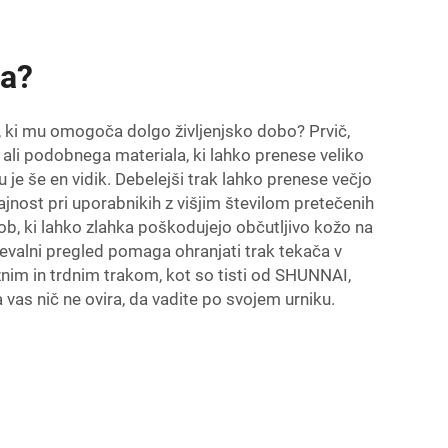
ga?
, ki mu omogoča dolgo življenjsko dobo? Prvič,
ali podobnega materiala, ki lahko prenese veliko
u je še en vidik. Debelejši trak lahko prenese večjo
jnost pri uporabnikih z višjim številom pretečenih
ob, ki lahko zlahka poškodujejo občutljivo kožo na
evalni pregled pomaga ohranjati trak tekača v
žnim in trdnim trakom, kot so tisti od SHUNNAI,
s nič ne ovira, da vadite po svojem urniku.