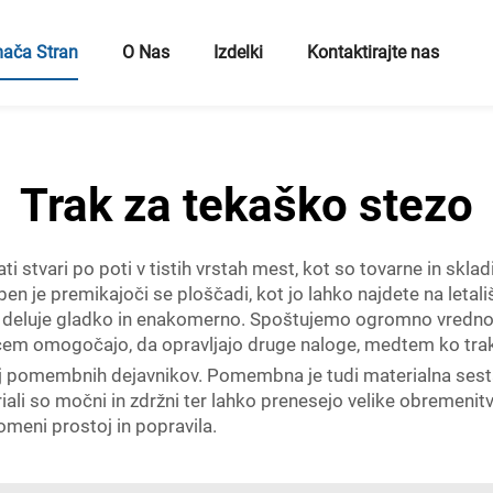
ača Stran
O Nas
Izdelki
Kontaktirajte nas
Trak za tekaško stezo
stvari po poti v tistih vrstah mest, kot so tovarne in skladi
n je premikajoči se ploščadi, kot jo lahko najdete na letali
a deluje gladko in enakomerno. Spoštujemo ogromno vredno
vcem omogočajo, da opravljajo druge naloge, medtem ko trak
kaj pomembnih dejavnikov. Pomembna je tudi materialna sestav
iali so močni in zdržni ter lahko prenesejo velike obremenitv
omeni prostoj in popravila.