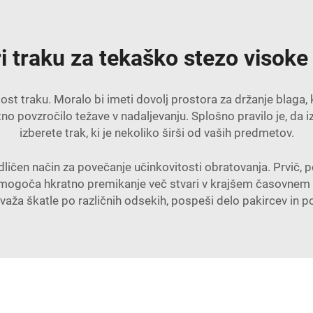
pri traku za tekaško stezo visoke
elikost traku. Moralo bi imeti dovolj prostora za držanje blaga
tno povzročilo težave v nadaljevanju. Splošno pravilo je, da i
izberete trak, ki je nekoliko širši od vaših predmetov.
ičen način za povečanje učinkovitosti obratovanja. Prvič, p
 omogoča hkratno premikanje več stvari v krajšem časovnem o
evaža škatle po različnih odsekih, pospeši delo pakircev in poš