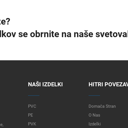
te?
elkov se obrnite na naše svetova
NAŠI IZDELKI
HITRI POVEZA
PVC
Domača Stran
PE
O Nas
PVK
Izdelki
e,