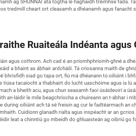
amh ag SHUNNAI atá tógtha le haghaidh tréimhse fada. Tá sia
rios tredmill cheart ort cleasamh a dhéanamh agus fanacht slá
aithe Ruaiteála Indéanta agus 
t ghláin agus cothrom. Ach cad é an príomhphríomh-ghné a d
sáid a bhaint as ábhair ardcháilí. Tá criosanna maith de ghná
: Ní bhrisfidh siad go tapa ort, fiú má dhéanann tú oiliúint i
níos tiúsa tacaíocht a thabhairt do lucht uaschóime agus is lú
ach a bheith acu, agus chun seasamh faoi úsáideoirí a úsái
ith an-láidir le míle beagchríocha a chuireann an t-ábhar i 
e during oiliúint ach tá sé freisin ag cur le fadtéarmach an ch
mhaith. Cuidíonn glanadh rialta agus inspéacht ar an gcrios
éidir leat a chinntiú go mbeidh do ghluaisteán ag oibriú go f