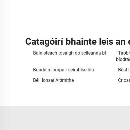
Catagóirí bhainte leis an 
Bainisteach tosaigh do scileanna bí
Taobh
bíodrá
Bandáin iompair seirbhíse bia
Béal t
Béil Ionsaí Aitimithe
Crios