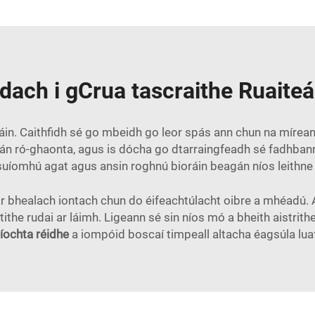
dach i gCrua tascraithe Ruaiteál
ráin. Caithfidh sé go mbeidh go leor spás ann chun na mírea
án ró-ghaonta, agus is dócha go dtarraingfeadh sé fadhbanna 
uíomhú agat agus ansin roghnú bioráin beagán níos leithn
 bhealach iontach chun do éifeachtúlacht oibre a mhéadú. A
ithe rudai ar láimh. Ligeann sé sin níos mó a bheith aistri
aíochta réidhe
a iompóid boscaí timpeall altacha éagsúla luaf