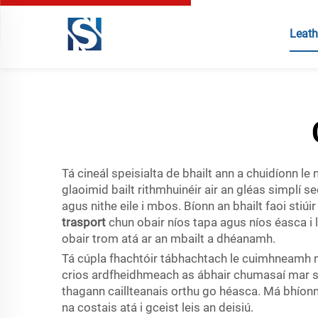
Leath
Tá cineál speisialta de bhailt ann a chuidíonn le n
glaoimid bailt rithmhuinéir air an gléas simplí se
agus nithe eile i mbos. Bíonn an bhailt faoi stiú
trasport
chun obair níos tapa agus níos éasca i
obair trom atá ar an mbailt a dhéanamh.
Tá cúpla fhachtóir tábhachtach le cuimhneamh nua
crios ardfheidhmeach as ábhair chumasaí mar sh
thagann caillteanais orthu go héasca. Má bhíonn c
na costais atá i gceist leis an deisiú.