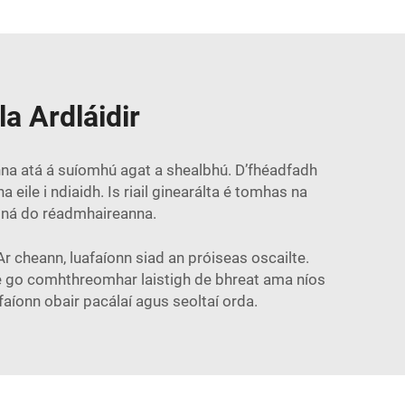
a Ardláidir
nna atá á suíomhú agat a shealbhú. D’fhéadfadh
eile i ndiaidh. Is riail ginearálta é tomhas na
e ná do réadmhaireanna.
r cheann, luafaíonn siad an próiseas oscailte.
the go comhthreomhar laistigh de bhreat ama níos
aíonn obair pacálaí agus seoltaí orda.