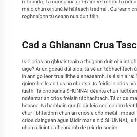
mbranda. Tá criosanna ard-ráimhe tredmill á ndéan
méid chun oiriúnú le háiteach tredmill. Cuireann c
roghnaíonn tú ceann nua duit féin.
Cad a Ghlanann Crua Tascr
Is é crios an ghluaisteáin a thugann duit oiliúin
aige? Ar an gcéad dul síos, tá sé an-tábhachtach ú
in ann go leor truaillithe a sheasamh. Is é sin a rá
gniomh eile an tiús an chriosa. Is féidir le crios 
luath. Tá criosanna SHUNNAI déanta chun fadtéarm
ndéantar an crios freisin tábhachtach. Tá crios ma
héasca. Ní hamháin gur féidir leis seo cabhrú leat l
chur i bhfeidhm chun an crios a choimeáil i mbaol 
crios daingean agus láidir mar sin ó SHUNNAI, is f
chun oiliúint a dhéanamh de réir do scéim.