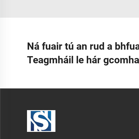
Ná fuair tú an rud a bhfua
Teagmháil le hár gcomhairl