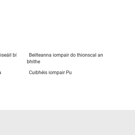
seáil bí
Beilteanna iompair do thionscal an
bhithe
a
Cuibhéis iompair Pu