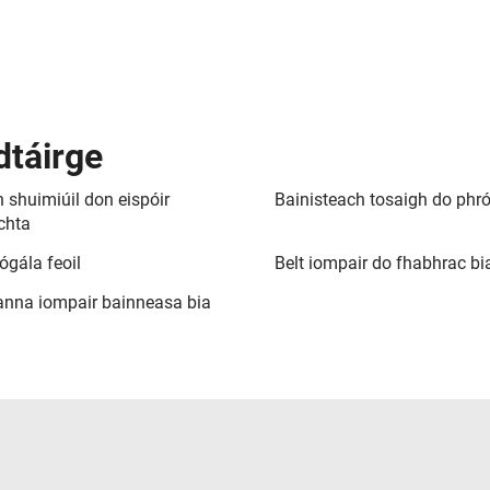
dtáirge
 shuimiúil don eispóir
Bainisteach tosaigh do phrói
chta
ógála feoil
Belt iompair do fhabhrac bi
anna iompair bainneasa bia