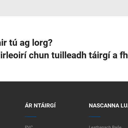
ir tú ag lorg?
eoirí chun tuilleadh táirgí a fh
ÁR NTÁIRGÍ
NASCANNA LU
PVC
Leathanach Baile