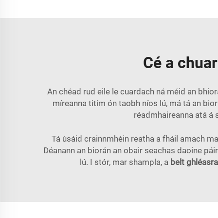
Cé a chuar
An chéad rud eile le cuardach ná méid an bhio
míreanna titim ón taobh níos lú, má tá an bior
réadmhaireanna atá á s
Tá úsáid crainnmhéin reatha a fháil amach mar
Déanann an biorán an obair seachas daoine páirt
lú. I stór, mar shampla, a
belt ghléasr