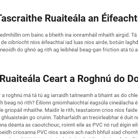
scraithe Ruaiteála an Éifeachtú
hredmhillín om bainc a bheith ina ionramháil mhaith airgid. T
 de oibríocht níos éifeachtaí iad luas níos airde, botúin lag
neoidh do ghnó ag rith ag leibhéal beag-gan friction atá tú a
Ruaiteála Ceart a Roghnú do Do
rr a roghnú má tá tú ag iarraidh taitneamh a bhaint as do ch
, rith beag nó rith? Éilíonn gníomhaíochtaí éagsúla cineálach
e griopáil mhaithe. Maidir le rith, teastaíonn crios níos faide
ghluaisteán go cruinn. Tabharfaidh an treoirleabhar é duit nó i
sanna déanta as caoutchouc, roinnt eile as PVC nó rud éigin e
 mbeidh criosanna PVC níos saoire ach nach bhfuil siad chomh