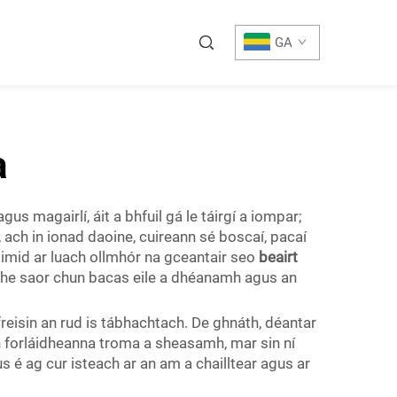
GA
a
gus magairlí, áit a bhfuil gá le táirgí a iompar;
t, ach in ionad daoine, cuireann sé boscaí, pacaí
ílimid ar luach ollmhór na gceantair seo
beairt
ithe saor chun bacas eile a dhéanamh agus an
freisin an rud is tábhachtach. De ghnáth, déantar
 forláidheanna troma a sheasamh, mar sin ní
us é ag cur isteach ar an am a chailltear agus ar