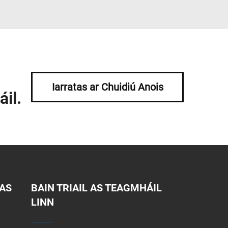
Iarratas ar Chuidiú Anois
áil.
AS
BAIN TRIAIL AS TEAGMHÁIL
LINN