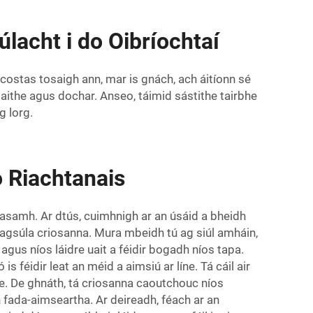
lacht i do Oibríochtaí
á costas tosaigh ann, mar is gnách, ach áitíonn sé
hdaithe agus dochar. Anseo, táimid sástithe tairbhe
g lorg.
 Riachtanais
leasamh. Ar dtús, cuimhnigh ar an úsáid a bheidh
a éagsúla criosanna. Mura mbeidh tú ag siúl amháin,
 agus níos láidre uait a féidir bogadh níos tapa.
s féidir leat an méid a aimsiú ar líne. Tá cáil air
ile. De ghnáth, tá criosanna caoutchouc níos
 fada-aimseartha. Ar deireadh, féach ar an