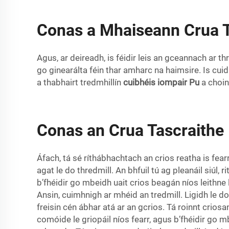
Conas a Mhaiseann Crua Ta
Agus, ar deireadh, is féidir leis an gceannach ar t
go ginearálta féin thar amharc na haimsire. Is cuid
a thabhairt tredmhillín
cuibhéis iompair Pu
a choin
Conas an Crua Tascraithe 
Áfach, tá sé ríthábhachtach an crios reatha is fea
agat le do thredmill. An bhfuil tú ag pleanáil siúl
b’fhéidir go mbeidh uait crios beagán níos leithne l
Ansin, cuimhnigh ar mhéid an tredmill. Ligidh le do 
freisin cén ábhar atá ar an gcrios. Tá roinnt crio
comóide le griopáil níos fearr, agus b’fhéidir go