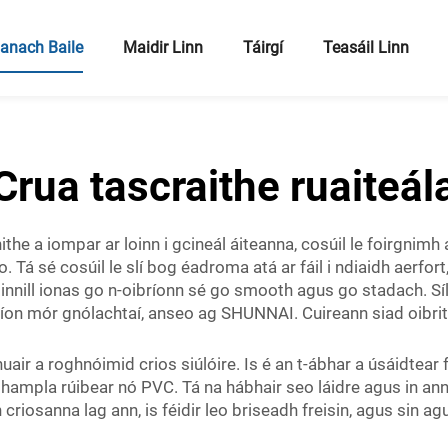
anach Baile
Maidir Linn
Táirgí
Teasáil Linn
Crua tascraithe ruaiteál
ithe a iompar ar loinn i gcineál áiteanna, cosúil le foirgnimh a
o. Tá sé cosúil le slí bog éadroma atá ar fáil i ndiaidh aerfor
ir innill ionas go n-oibríonn sé go smooth agus go stadach. S
 líon mór gnólachtaí, anseo ag SHUNNAI. Cuireann siad oibr
ir a roghnóimid crios siúlóire. Is é an t-ábhar a úsáidtear 
ampla rúibear nó PVC. Tá na hábhair seo láidre agus in ann
riosanna lag ann, is féidir leo briseadh freisin, agus sin ag