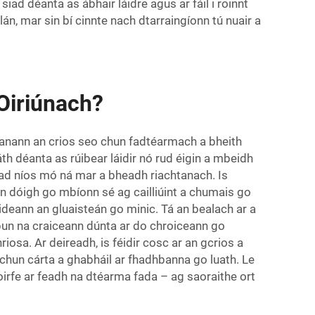
d déanta as ábhair láidre agus ar fáil i roinnt
n, mar sin bí cinnte nach dtarraingíonn tú nuair a
Oiriúnach?
héanann an crios seo chun fadtéarmach a bheith
th déanta as rúibear láidir nó rud éigin a mbeidh
 bhfad níos mó ná mar a bheadh riachtanach. Is
 an dóigh go mbíonn sé ag cailliúint a chumais go
deann an gluaisteán go minic. Tá an bealach ar a
mbun na craiceann dúnta ar do chroiceann go
riosa. Ar deireadh, is féidir cosc ar an gcrios a
 chun cárta a ghabháil ar fhadhbanna go luath. Le
oirfe ar feadh na dtéarma fada – ag saoraithe ort