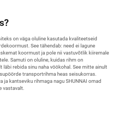
ks?
iteks on väga oluline kasutada kvaliteetseid
õrdekoormust. See tähendab: need ei lagune
askemat koormust ja pole nii vastuvõtlik kiiremale
le. Samuti on oluline, kuidas rihm on
 läbi rebida sinu naha vöökohal. See mitte ainult
oksupöörde transportrihma heas seisukorras.
ava ja kantseviku rihmaga nagu SHUNNAI omad
 vastavalt.