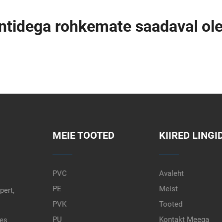
ntidega rohkemate saadaval ol
MEIE TOOTED
KIIRED LINGI
PVC
Avaleht
PE
Meist
pert,
PVK
Tooted
PU
Kontakt Meega
tes