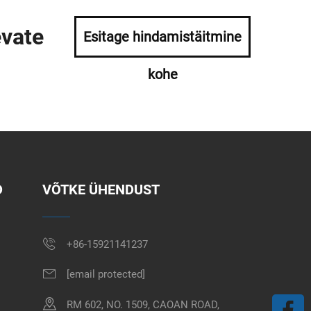
evate
Esitage hindamistäitmine
kohe
D
VÕTKE ÜHENDUST
+86-15921141237
[email protected]
RM 602, NO. 1509, CAOAN ROAD,