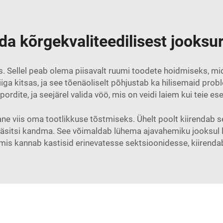
da kõrgekvaliteedilisest jooksura
s. Sellel peab olema piisavalt ruumi toodete hoidmiseks, mi
iiga kitsas, ja see tõenäoliselt põhjustab ka hilisemaid pr
pordite, ja seejärel valida vöö, mis on veidi laiem kui teie e
 viis oma tootlikkuse tõstmiseks. Ühelt poolt kiirendab s
käsitsi kandma. See võimaldab lühema ajavahemiku jooksul 
mis kannab kastisid erinevatesse sektsioonidesse, kiirendab