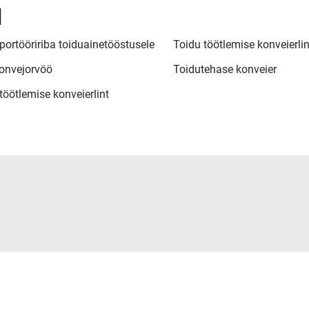
d
portööririba toiduainetööstusele
Toidu töötlemise konveierlin
onvejorvöö
Toidutehase konveier
töötlemise konveierlint