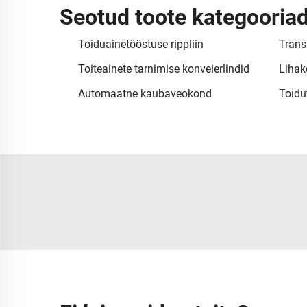
Seotud toote kategooria
Toiduainetööstuse rippliin
Trans
Toiteainete tarnimise konveierlindid
Lihak
Automaatne kaubaveokond
Toidu