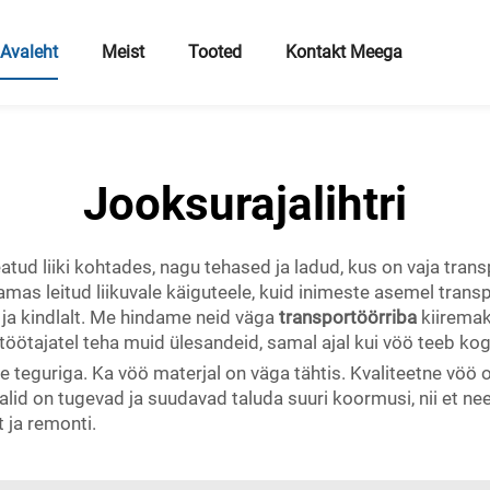
Avaleht
Meist
Tooted
Kontakt Meega
Jooksurajalihtri
teatud liiki kohtades, nagu tehased ja ladud, kus on vaja tra
mas leitud liikuvale käiguteele, kuid inimeste asemel trans
 ja kindlalt. Me hindame neid väga
transportöörriba
kiiremak
öötajatel teha muid ülesandeid, samal ajal kui vöö teeb kog
e teguriga. Ka vöö materjal on väga tähtis. Kvaliteetne vöö 
id on tugevad ja suudavad taluda suuri koormusi, nii et nee
 ja remonti.