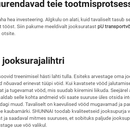
suurendavad teie tootmisprotses
a hea investeering. Algkulu on alati, kuid tavaliselt tasub s
t tööst. Siin pakume meeldivalt jooksuratast
pU transport
otsite.
jooksurajalihtri
i soovid treenimisel hästi lahti tulla. Esiteks arvestage oma
 nõuavad erinevat tüüpi vöid. Kui kavatsete vööd jalutamise
 ja tugevamat vööd, mis suudab kiiremini liikuda. Seejärel
ldab selle kohta andmeid või saate suuruse üles otsida inter
dagi muud. Tavaliselt on kaevulised vööd mugavamad ja pa
ge kaubamärki. SHUNNAI toodab kvaliteetseid jooksupurja v
t ja saadaval mitmes suuruses, et sobituks paljude jooksup
ustage uue vöö valikul.