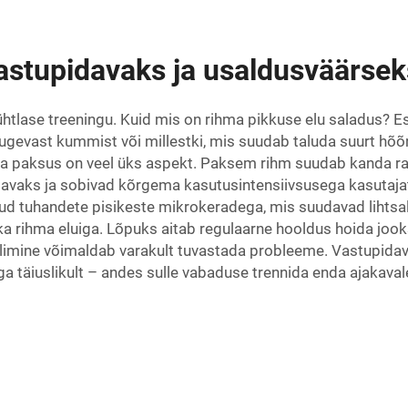
 vastupidavaks ja usaldusväärse
tlase treeningu. Kuid mis on rihma pikkuse elu saladus? Es
 tugevast kummist või millestki, mis suudab taluda suurt hõ
Rihma paksus on veel üks aspekt. Paksem rihm suudab kanda r
vaks ja sobivad kõrgema kasutusintensiivsusega kasutajate
tud tuhandete pisikeste mikrokeradega, mis suudavad lihtsalt
 ka rihma eluiga. Lõpuks aitab regulaarne hooldus hoida jo
llimine võimaldab varakult tuvastada probleeme. Vastupid
a täiuslikult – andes sulle vabaduse trennida enda ajakavale