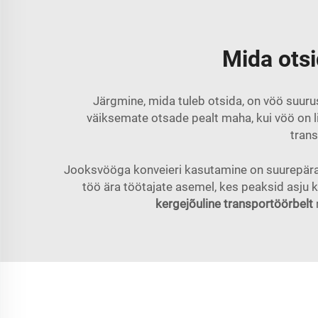
Mida otsi
Järgmine, mida tuleb otsida, on vöö suuru
väiksemate otsade pealt maha, kui vöö on l
trans
Jooksvööga konveieri kasutamine on suurepärane
töö ära töötajate asemel, kes peaksid asju 
kergejõuline transportöörbelt