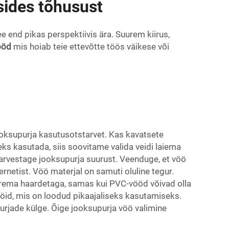
sides tõhusust
ee end pikas perspektiivis ära. Suurem kiirus,
vööd
mis hoiab teie ettevõtte töös väikese või
 jooksupurja kasutusotstarvet. Kas kavatsete
ks kasutada, siis soovitame valida veidi laiema
 arvestage jooksupurja suurust. Veenduge, et vöö
netist. Vöö materjal on samuti oluline tegur.
rema haardetaga, samas kui PVC-vööd võivad olla
öid, mis on loodud pikaajaliseks kasutamiseks.
urjade külge. Õige jooksupurja vöö valimine