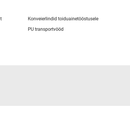
t
Konveierlindid toiduainetööstusele
PU transportvööd