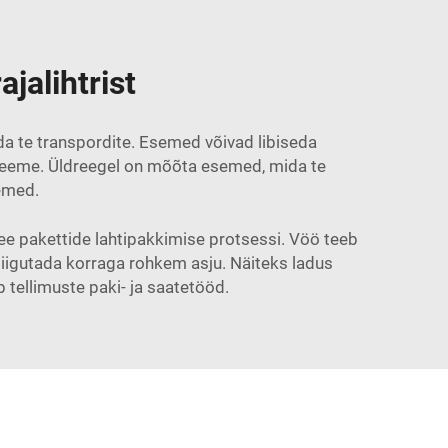
jalihtrist
da te transpordite. Esemed võivad libiseda
obleeme. Üldreegel on mõõta esemed, mida te
semed.
ee pakettide lahtipakkimise protsessi. Vöö teeb
liigutada korraga rohkem asju. Näiteks ladus
 tellimuste paki- ja saatetööd.