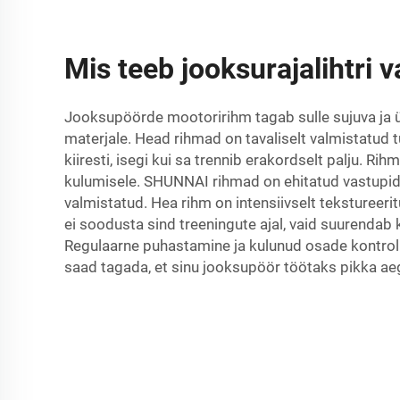
Mis teeb jooksurajalihtri
Jooksupöörde mootoririhm tagab sulle sujuva ja üh
materjale. Head rihmad on tavaliselt valmistatud
kiiresti, isegi kui sa trennib erakordselt palju. 
kulumisele. SHUNNAI rihmad on ehitatud vastupida
valmistatud. Hea rihm on intensiivselt tekstureeri
ei soodusta sind treeningute ajal, vaid suurendab
Regulaarne puhastamine ja kulunud osade kontro
saad tagada, et sinu jooksupöör töötaks pikka aeg