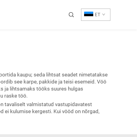
ET
nsportida kaupu; seda lihtsat seadet nimetatakse
pordib see karpe, pakkide ja teisi esemeid. Vöö
s ja lihtsamaks tööks suures hulgas
u raske töö.
on tavaliselt valmistatud vastupidavatest
d ei kulumise kergesti. Kui vööd on nõrgad,