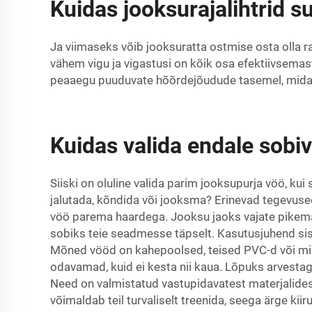
Kuidas jooksurajalihtrid 
Ja viimaseks võib jooksuratta ostmise osta olla rah
vähem vigu ja vigastusi on kõik osa efektiivsemas
peaaegu puuduvate hõõrdejõudude tasemel, mida 
Kuidas valida endale sobiv 
Siiski on oluline valida parim jooksupurja vöö, ku
jalutada, kõndida või jooksma? Erinevad tegevused
vöö parema haardega. Jooksu jaoks vajate pikemat
sobiks teie seadmesse täpselt. Kasutusjuhend sisa
Mõned vööd on kahepoolsed, teised PVC-d või mi
odavamad, kuid ei kesta nii kaua. Lõpuks arvesta
Need on valmistatud vastupidavatest materjalides
võimaldab teil turvaliselt treenida, seega ärge kiir