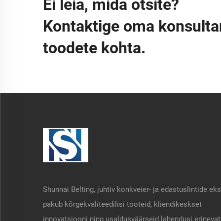
Ei leia, mida otsite?
Kontaktige oma konsulta
toodete kohta.
Shunnai Belting, juhtiv konkveier- ja edastuslintide eks
pakub kõrgekvaliteedilisi tooteid, kliendikeskset
innovatsiooni ning usaldusväärseid lahendusi erineva