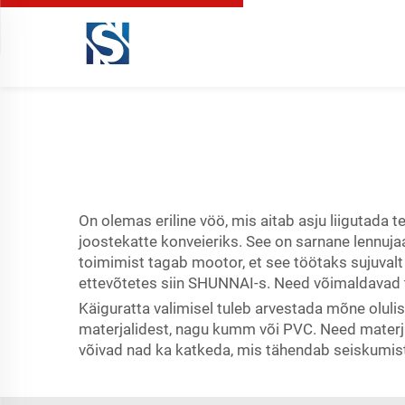
On olemas eriline vöö, mis aitab asju liigutada 
joostekatte konveieriks. See on sarnane lennujaa
toimimist tagab mootor, et see töötaks sujuvalt
ettevõtetes siin SHUNNAI-s. Need võimaldavad t
Käiguratta valimisel tuleb arvestada mõne olulis
materjalidest, nagu kumm või PVC. Need materjal
võivad nad ka katkeda, mis tähendab seiskumist