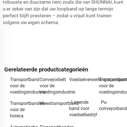
robuuste en duurzame riem zoals die van SHUNNAI, kunt
u er zeker van zijn dat uw loopband op lange termijn
perfect blijft presteren – zodat u vrijuit kunt trainen
volgens uw eigen schema.
Gerelateerde productcategorieën
Transportband
Conveyorbelt
Voedselverwerkingstranspor
Transportban
voor de
voor de
voor de
voedingsindustrie
voedingsindustrie
voedingsindus
Lopende
Pu-
Transportbanden
Vleestransportband
band voor
conveyorban
voor de
voedselbedrijf
horeca