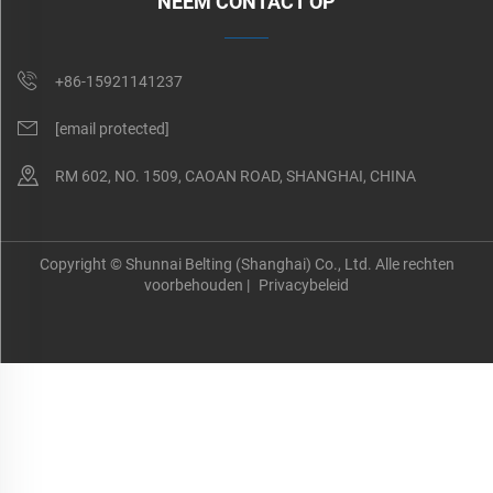
NEEM CONTACT OP
+86-15921141237
[email protected]
RM 602, NO. 1509, CAOAN ROAD, SHANGHAI, CHINA
Copyright © Shunnai Belting (Shanghai) Co., Ltd. Alle rechten
voorbehouden |
Privacybeleid