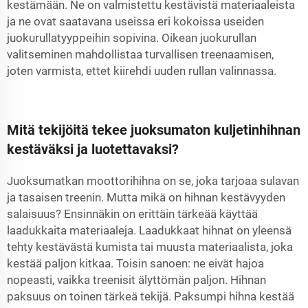
kestämään. Ne on valmistettu kestävistä materiaaleista
ja ne ovat saatavana useissa eri kokoissa useiden
juokurullatyyppeihin sopivina. Oikean juokurullan
valitseminen mahdollistaa turvallisen treenaamisen,
joten varmista, ettet kiirehdi uuden rullan valinnassa.
Mitä tekijöitä tekee juoksumaton kuljetinhihnan
kestäväksi ja luotettavaksi?
Juoksumatkan moottorihihna on se, joka tarjoaa sulavan
ja tasaisen treenin. Mutta mikä on hihnan kestävyyden
salaisuus? Ensinnäkin on erittäin tärkeää käyttää
laadukkaita materiaaleja. Laadukkaat hihnat on yleensä
tehty kestävästä kumista tai muusta materiaalista, joka
kestää paljon kitkaa. Toisin sanoen: ne eivät hajoa
nopeasti, vaikka treenisit älyttömän paljon. Hihnan
paksuus on toinen tärkeä tekijä. Paksumpi hihna kestää