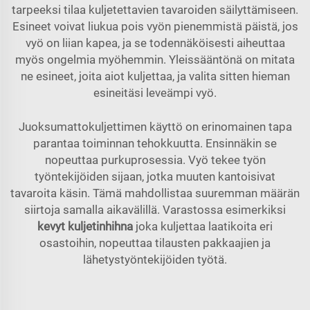
tarpeeksi tilaa kuljetettavien tavaroiden säilyttämiseen.
Esineet voivat liukua pois vyön pienemmistä päistä, jos
vyö on liian kapea, ja se todennäköisesti aiheuttaa
myös ongelmia myöhemmin. Yleissääntönä on mitata
ne esineet, joita aiot kuljettaa, ja valita sitten hieman
esineitäsi leveämpi vyö.
Juoksumattokuljettimen käyttö on erinomainen tapa
parantaa toiminnan tehokkuutta. Ensinnäkin se
nopeuttaa purkuprosessia. Vyö tekee työn
työntekijöiden sijaan, jotka muuten kantoisivat
tavaroita käsin. Tämä mahdollistaa suuremman määrän
siirtoja samalla aikavälillä. Varastossa esimerkiksi
kevyt kuljetinhihna
joka kuljettaa laatikoita eri
osastoihin, nopeuttaa tilausten pakkaajien ja
lähetystyöntekijöiden työtä.