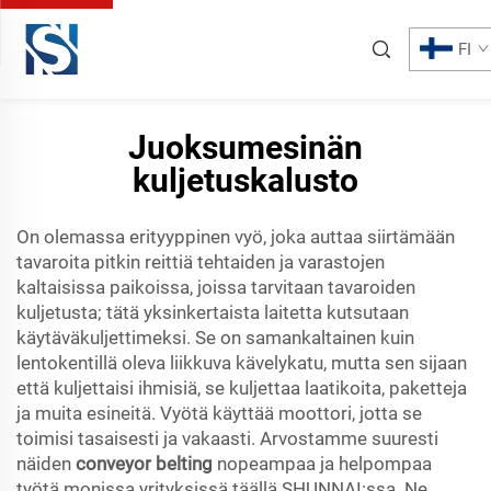
FI
Juoksumesinän
kuljetuskalusto
On olemassa erityyppinen vyö, joka auttaa siirtämään
tavaroita pitkin reittiä tehtaiden ja varastojen
kaltaisissa paikoissa, joissa tarvitaan tavaroiden
kuljetusta; tätä yksinkertaista laitetta kutsutaan
käytäväkuljettimeksi. Se on samankaltainen kuin
lentokentillä oleva liikkuva kävelykatu, mutta sen sijaan
että kuljettaisi ihmisiä, se kuljettaa laatikoita, paketteja
ja muita esineitä. Vyötä käyttää moottori, jotta se
toimisi tasaisesti ja vakaasti. Arvostamme suuresti
näiden
conveyor belting
nopeampaa ja helpompaa
työtä monissa yrityksissä täällä SHUNNAI:ssa. Ne