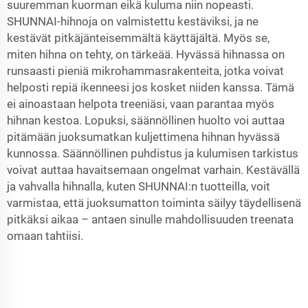
suuremman kuorman eikä kuluma niin nopeasti.
SHUNNAI-hihnoja on valmistettu kestäviksi, ja ne
kestävät pitkäjänteisemmältä käyttäjältä. Myös se,
miten hihna on tehty, on tärkeää. Hyvässä hihnassa on
runsaasti pieniä mikrohammasrakenteita, jotka voivat
helposti repiä ikenneesi jos kosket niiden kanssa. Tämä
ei ainoastaan helpota treeniäsi, vaan parantaa myös
hihnan kestoa. Lopuksi, säännöllinen huolto voi auttaa
pitämään juoksumatkan kuljettimena hihnan hyvässä
kunnossa. Säännöllinen puhdistus ja kulumisen tarkistus
voivat auttaa havaitsemaan ongelmat varhain. Kestävällä
ja vahvalla hihnalla, kuten SHUNNAI:n tuotteilla, voit
varmistaa, että juoksumatton toiminta säilyy täydellisenä
pitkäksi aikaa – antaen sinulle mahdollisuuden treenata
omaan tahtiisi.