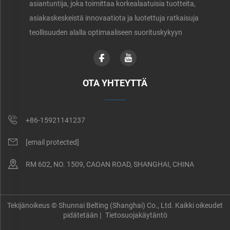
asiantuntija, joka toimittaa korkealaatuisia tuotteita,
asiakaskeskeistä innovaatiota ja luotettuja ratkaisuja
teollisuuden alalla optimaaliseen suorituskykyyn
OTA YHTEYTTÄ
+86-15921141237
[email protected]
RM 602, NO. 1509, CAOAN ROAD, SHANGHAI, CHINA
Tekijänoikeus © Shunnai Belting (Shanghai) Co., Ltd. Kaikki oikeudet
pidätetään |
Tietosuojakäytäntö