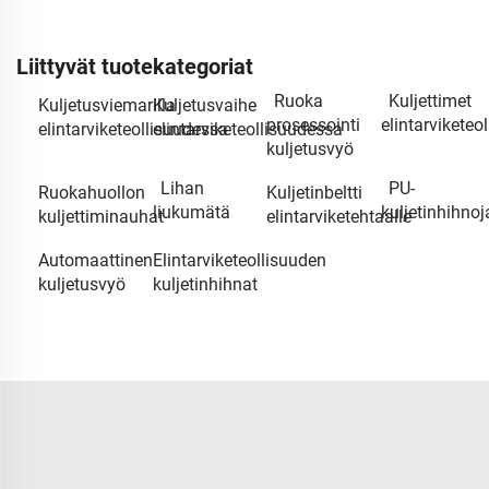
Liittyvät tuotekategoriat
Ruoka
Kuljettimet
Kuljetusviemarilla
Kuljetusvaihe
prosessointi
elintarviketeol
elintarviketeollisuudessa
elintarviketeollisuudessa
kuljetusvyö
Lihan
PU-
Ruokahuollon
Kuljetinbeltti
liukumätä
kuljetinhihnoj
kuljettiminauhat
elintarviketehtaalle
Automaattinen
Elintarviketeollisuuden
kuljetusvyö
kuljetinhihnat