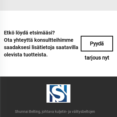
Etkö löydä etsimääsi?
Ota yhteyttä konsultteihimme
Pyydä
saadaksesi lisätietoja saatavilla
olevista tuotteista.
tarjous nyt
Shunnai Belting, johtava kuljetin- ja välitysbeltojen