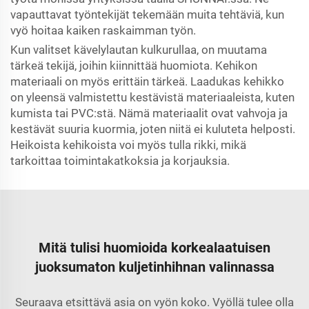
vapauttavat työntekijät tekemään muita tehtäviä, kun
vyö hoitaa kaiken raskaimman työn.
Kun valitset kävelylautan kulkurullaa, on muutama
tärkeä tekijä, joihin kiinnittää huomiota. Kehikon
materiaali on myös erittäin tärkeä. Laadukas kehikko
on yleensä valmistettu kestävistä materiaaleista, kuten
kumista tai PVC:stä. Nämä materiaalit ovat vahvoja ja
kestävät suuria kuormia, joten niitä ei kuluteta helposti.
Heikoista kehikoista voi myös tulla rikki, mikä
tarkoittaa toimintakatkoksia ja korjauksia.
Mitä tulisi huomioida korkealaatuisen
juoksumaton kuljetinhihnan valinnassa
Seuraava etsittävä asia on vyön koko. Vyöllä tulee olla