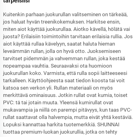
tarpeisiisi
Kuitenkin parhaan juokurullan valitseminen on tärkeää,
jos haluat hyvän treenikokemuksen. Harkitse ensin,
miten aiot käyttää juokurullaa. Aiotko kävellä, hölätä vai
juosta? Erilaisiin toimintoihin tarvitaan erilaisia rullia. Jos
aiot käyttää rullaa kävelyyn, saatat haluta hieman
leveämmän rullan, jolla on hyvä otto. Juoksemiseen
tarvitset pidemmän ja vahvemman rullan, joka kestää
nopeampaa vauhtia. Seuraavaksi ota huomioon
juokurullan koko. Varmista, että rulla sopii laitteeseesi
tarkalleen. Käyttöohjeesta saat tiedon koosta tai voit
katsoa sen verkon yli. Rullan materiaali on myös
merkittävä ominaisuus. Jotkin rullat ovat kumia, toiset
PVC: tä tai jotain muuta. Yleensä kumirullat ovat
mukavampia ja niillä on parempi pitävyys, kun taas PVC-
rullat saattavat olla halvempia, mutta eivät yhtä kestäviä.
Lopuksi kannattaa harkita tuotemerkkiä. SHUNNAI
tuottaa premium-luokan juokurullia, jotka on tehty