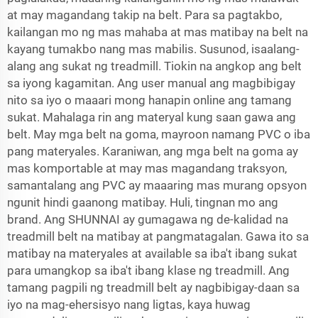
at may magandang takip na belt. Para sa pagtakbo,
kailangan mo ng mas mahaba at mas matibay na belt na
kayang tumakbo nang mas mabilis. Susunod, isaalang-
alang ang sukat ng treadmill. Tiokin na angkop ang belt
sa iyong kagamitan. Ang user manual ang magbibigay
nito sa iyo o maaari mong hanapin online ang tamang
sukat. Mahalaga rin ang materyal kung saan gawa ang
belt. May mga belt na goma, mayroon namang PVC o iba
pang materyales. Karaniwan, ang mga belt na goma ay
mas komportable at may mas magandang traksyon,
samantalang ang PVC ay maaaring mas murang opsyon
ngunit hindi gaanong matibay. Huli, tingnan mo ang
brand. Ang SHUNNAI ay gumagawa ng de-kalidad na
treadmill belt na matibay at pangmatagalan. Gawa ito sa
matibay na materyales at available sa iba't ibang sukat
para umangkop sa iba't ibang klase ng treadmill. Ang
tamang pagpili ng treadmill belt ay nagbibigay-daan sa
iyo na mag-ehersisyo nang ligtas, kaya huwag