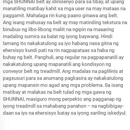
mga SHUNNAI belt ay idinisenyo para sa tibay, at upang
manatiling matibay kahit sa mga user na may mataas na
paggamit. Mahalaga rin kung paano ginawa ang belt.
Ang isang mahusay na belt ay may matinding tekstura na
binubuo ng libo-libong maliit na ngipin na maaaring
madaling sumira sa balat ng iyong baywang. Hindi
lamang ito nakakatulong sa iyo habang nasa gitna ng
ehersisyo kundi pati na rin nagpapataas sa haba ng
buhay ng belt. Panghuli, ang regular na pagpapanatili ay
nakakatulong upang mapanatili ang kondisyon ng
conveyor belt ng treadmill. Ang madalas na paglilinis at
pagsusuri para sa anumang pagkasira ay nakakatulong
upang mapansin mo agad ang mga problema. Sa isang
matibay at malakas na belt tulad ng mga gawa ng
SHUNNAI, masiguro mong perpekto ang pagganap ng
iyong treadmill sa mahabang panahon – na nagbibigay-
daan sa iyo na ehersisyo batay sa iyong sariling iskedyul.