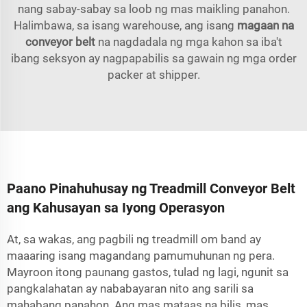
nang sabay-sabay sa loob ng mas maikling panahon.
Halimbawa, sa isang warehouse, ang isang
magaan na
conveyor belt
na nagdadala ng mga kahon sa iba't
ibang seksyon ay nagpapabilis sa gawain ng mga order
packer at shipper.
Paano Pinahuhusay ng Treadmill Conveyor Belt
ang Kahusayan sa Iyong Operasyon
At, sa wakas, ang pagbili ng treadmill om band ay
maaaring isang magandang pamumuhunan ng pera.
Mayroon itong paunang gastos, tulad ng lagi, ngunit sa
pangkalahatan ay nababayaran nito ang sarili sa
mahabang panahon. Ang mas mataas na bilis, mas