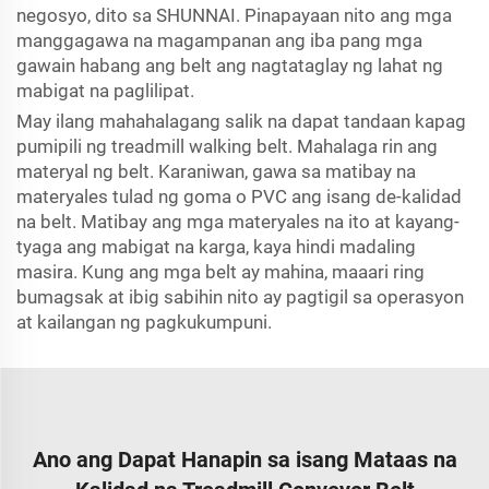
negosyo, dito sa SHUNNAI. Pinapayaan nito ang mga
manggagawa na magampanan ang iba pang mga
gawain habang ang belt ang nagtataglay ng lahat ng
mabigat na paglilipat.
May ilang mahahalagang salik na dapat tandaan kapag
pumipili ng treadmill walking belt. Mahalaga rin ang
materyal ng belt. Karaniwan, gawa sa matibay na
materyales tulad ng goma o PVC ang isang de-kalidad
na belt. Matibay ang mga materyales na ito at kayang-
tyaga ang mabigat na karga, kaya hindi madaling
masira. Kung ang mga belt ay mahina, maaari ring
bumagsak at ibig sabihin nito ay pagtigil sa operasyon
at kailangan ng pagkukumpuni.
Ano ang Dapat Hanapin sa isang Mataas na