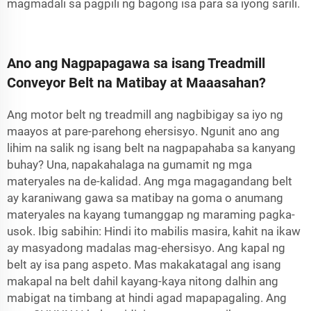
magmadali sa pagpili ng bagong isa para sa iyong sarili.
Ano ang Nagpapagawa sa isang Treadmill
Conveyor Belt na Matibay at Maaasahan?
Ang motor belt ng treadmill ang nagbibigay sa iyo ng
maayos at pare-parehong ehersisyo. Ngunit ano ang
lihim na salik ng isang belt na nagpapahaba sa kanyang
buhay? Una, napakahalaga na gumamit ng mga
materyales na de-kalidad. Ang mga magagandang belt
ay karaniwang gawa sa matibay na goma o anumang
materyales na kayang tumanggap ng maraming pagka-
usok. Ibig sabihin: Hindi ito mabilis masira, kahit na ikaw
ay masyadong madalas mag-ehersisyo. Ang kapal ng
belt ay isa pang aspeto. Mas makakatagal ang isang
makapal na belt dahil kayang-kaya nitong dalhin ang
mabigat na timbang at hindi agad mapapagaling. Ang