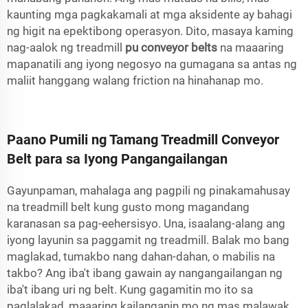
kaunting mga pagkakamali at mga aksidente ay bahagi
ng higit na epektibong operasyon. Dito, masaya kaming
nag-aalok ng treadmill
pu conveyor belts
na maaaring
mapanatili ang iyong negosyo na gumagana sa antas ng
maliit hanggang walang friction na hinahanap mo.
Paano Pumili ng Tamang Treadmill Conveyor
Belt para sa Iyong Pangangailangan
Gayunpaman, mahalaga ang pagpili ng pinakamahusay
na treadmill belt kung gusto mong magandang
karanasan sa pag-eehersisyo. Una, isaalang-alang ang
iyong layunin sa paggamit ng treadmill. Balak mo bang
maglakad, tumakbo nang dahan-dahan, o mabilis na
takbo? Ang iba't ibang gawain ay nangangailangan ng
iba't ibang uri ng belt. Kung gagamitin mo ito sa
paglalakad, maaaring kailanganin mo ng mas malawak