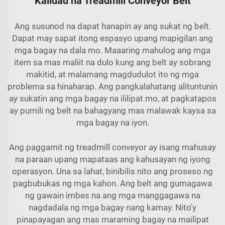
Kalidad na Treadmill Conveyor Belt
Ang susunod na dapat hanapin ay ang sukat ng belt.
Dapat may sapat itong espasyo upang mapigilan ang
mga bagay na dala mo. Maaaring mahulog ang mga
item sa mas maliit na dulo kung ang belt ay sobrang
makitid, at malamang magdudulot ito ng mga
problema sa hinaharap. Ang pangkalahatang alituntunin
ay sukatin ang mga bagay na ililipat mo, at pagkatapos
ay pumili ng belt na bahagyang mas malawak kaysa sa
mga bagay na iyon.
Ang paggamit ng treadmill conveyor ay isang mahusay
na paraan upang mapataas ang kahusayan ng iyong
operasyon. Una sa lahat, binibilis nito ang proseso ng
pagbubukas ng mga kahon. Ang belt ang gumagawa
ng gawain imbes na ang mga manggagawa na
nagdadala ng mga bagay nang kamay. Nito'y
pinapayagan ang mas maraming bagay na mailipat