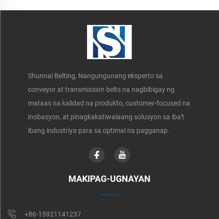
Shunnai Belting, Nangungunang eksperto sa
conveyor at transmission belts na nagbibigay ng
mataas na kalidad na produkto, customer-focused na
inobasyon, at pinagkakatiwalaang solusyon sa iba't
ibang industriya para sa optimal na pagganap.
MAKIPAG-UGNAYAN
+86-15921141237