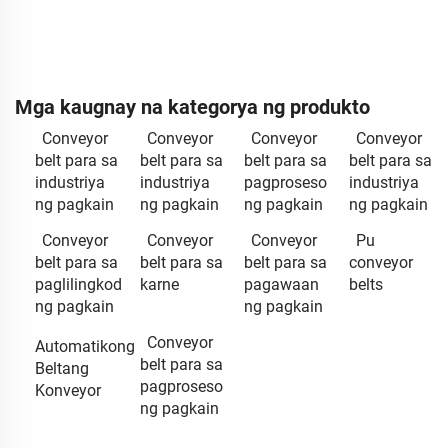
Mga kaugnay na kategorya ng produkto
Conveyor
Conveyor
Conveyor
Conveyor
belt para sa
belt para sa
belt para sa
belt para sa
industriya
industriya
pagproseso
industriya
ng pagkain
ng pagkain
ng pagkain
ng pagkain
Conveyor
Conveyor
Conveyor
Pu
belt para sa
belt para sa
belt para sa
conveyor
paglilingkod
karne
pagawaan
belts
ng pagkain
ng pagkain
Conveyor
Automatikong
belt para sa
Beltang
pagproseso
Konveyor
ng pagkain