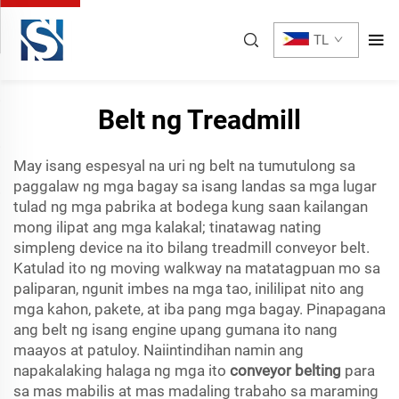
TL
Belt ng Treadmill
May isang espesyal na uri ng belt na tumutulong sa
paggalaw ng mga bagay sa isang landas sa mga lugar
tulad ng mga pabrika at bodega kung saan kailangan
mong ilipat ang mga kalakal; tinatawag nating
simpleng device na ito bilang treadmill conveyor belt.
Katulad ito ng moving walkway na matatagpuan mo sa
paliparan, ngunit imbes na mga tao, inililipat nito ang
mga kahon, pakete, at iba pang mga bagay. Pinapagana
ang belt ng isang engine upang gumana ito nang
maayos at patuloy. Naiintindihan namin ang
napakalaking halaga ng mga ito
conveyor belting
para
sa mas mabilis at mas madaling trabaho sa maraming