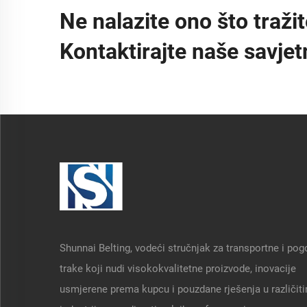
Ne nalazite ono što traži
Kontaktirajte naše savjet
Shunnai Belting, vodeći stručnjak za transportne i po
trake koji nudi visokokvalitetne proizvode, inovacije
usmjerene prema kupcu i pouzdane rješenja u različit