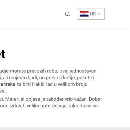
HR
t
gdje morate prevoziti robu; ovaj jednostavan
li umjesto ljudi, on prevozi kutije, pakete i
a traka
za brži i lakši rad u velikom broju
ve.
i. Materijal pojasa je također vrlo važan. Dobar
 mogu izdržati velika opterećenja, tako da se ne