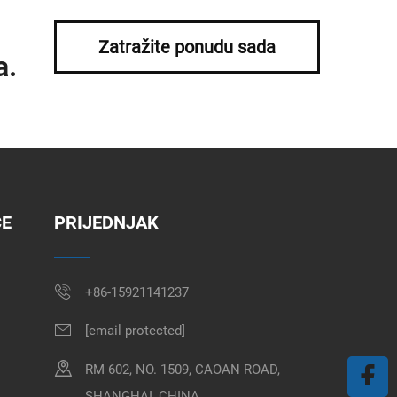
Zatražite ponudu sada
a.
CE
PRIJEDNJAK
+86-15921141237
[email protected]
RM 602, NO. 1509, CAOAN ROAD,
SHANGHAI, CHINA