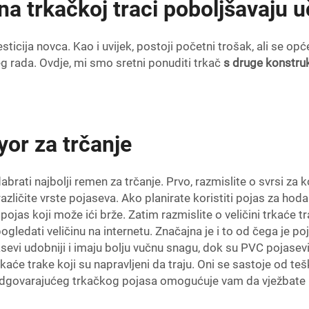
a trkačkoj traci poboljšavaju u
esticija novca. Kao i uvijek, postoji početni trošak, ali se o
eg rada. Ovdje, mi smo sretni ponuditi trkač
s druge konstru
yor za trčanje
brati najbolji remen za trčanje. Prvo, razmislite o svrsi za koj
u različite vrste pojaseva. Ako planirate koristiti pojas za ho
 pojas koji može ići brže. Zatim razmislite o veličini trkaće t
ogledati veličinu na internetu. Značajna je i to od čega je p
i udobniji i imaju bolju vučnu snagu, dok su PVC pojasevi mož
e trake koji su napravljeni da traju. Oni se sastoje od teški
 odgovarajućeg trkačkog pojasa omogućuje vam da vježbate b