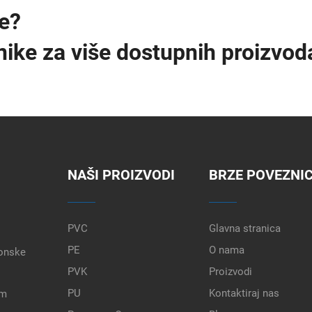
te?
nike za više dostupnih proizvod
NAŠI PROIZVODI
BRZE POVEZNI
PVC
Glavna stranica
PE
O nama
gonske
PVK
Proizvodi
PU
Kontaktiraj nas
im