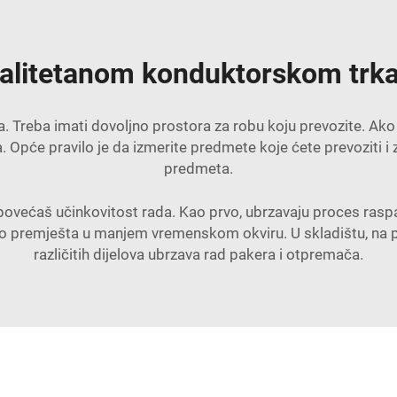
 kvalitetanom konduktorskom trk
asa. Treba imati dovoljno prostora za robu koju prevozite. Ako 
. Opće pravilo je da izmerite predmete koje ćete prevoziti i z
predmeta.
a povećaš učinkovitost rada. Kao prvo, ubrzavaju proces rasp
no premješta u manjem vremenskom okviru. U skladištu, na p
različitih dijelova ubrzava rad pakera i otpremača.