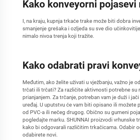
Kako konveyorni pojasevi n
I, na kraju, kupnja trkaće trake može biti dobra inv
smanjenje grešaka i ozljeda su sve dio učinkovitij
nimalo nivoa trenja koji tražite.
Kako odabrati pravi konve
Međutim, ako želite uživati u vježbanju, važno je oda
trčati ili trčati? Za različite aktivnosti potrebne s
prianjanjem. Za trčanje, potreban vam je duži i jači
uređaj. U uputstvu će vam biti opisano ili možete p
od PVC-a ili nečeg drugog. Obično su gumeni pojasev
pogledajte marku. SHUNNAI proizvodi vrhunske trkać
kako bi odgovarali različitim trkačicama. Odabir
odabirete novi.