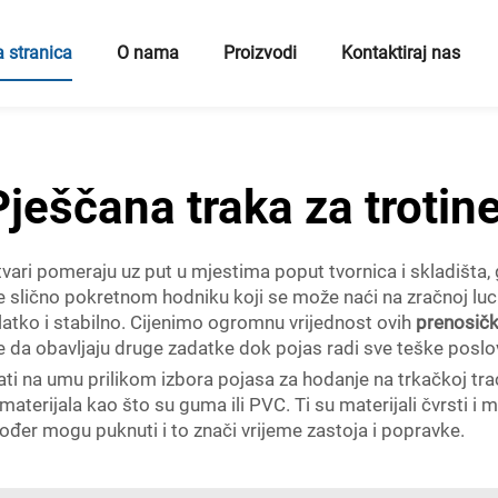
 stranica
O nama
Proizvodi
Kontaktiraj nas
Pješčana traka za trotine
vari pomeraju uz put u mjestima poput tvornica i skladišta, 
 slično pokretnom hodniku koji se može naći na zračnoj luci, a
tko i stabilno. Cijenimo ogromnu vrijednost ovih
prenosičk
da obavljaju druge zadatke dok pojas radi sve teške poslo
ti na umu prilikom izbora pojasa za hodanje na trkačkoj trac
 materijala kao što su guma ili PVC. Ti su materijali čvrsti i
kođer mogu puknuti i to znači vrijeme zastoja i popravke.