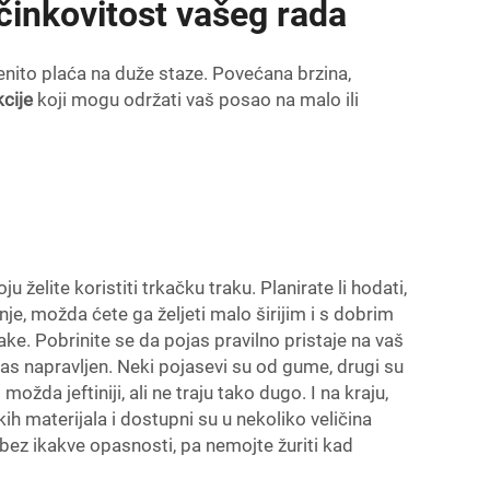
činkovitost vašeg rada
pćenito plaća na duže staze. Povećana brzina,
kcije
koji mogu održati vaš posao na malo ili
u želite koristiti trkačku traku. Planirate li hodati,
danje, možda ćete ga željeti malo širijim i s dobrim
rake. Pobrinite se da pojas pravilno pristaje na vaš
ojas napravljen. Neki pojasevi su od gume, drugi su
da jeftiniji, ali ne traju tako dugo. I na kraju,
h materijala i dostupni su u nekoliko veličina
ez ikakve opasnosti, pa nemojte žuriti kad