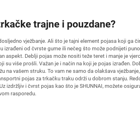
trkačke trajne i pouzdane?
sljedno vježbanje. Ali što je tajni element pojasa koji ga čin
u izrađeni od čvrste gume ili nečeg što može podnijeti puno 
an aspekt. Deblji pojas može nositi teže teret i manje je vje
oji su više prošli. Važan je i način na koji je pojas izrađen. 
ožu na vašem struku. To vam ne samo da olakšava vježbanje,
ansportni pojas za trkačku traku održi u dobrom stanju. Red
izdržljiv i čvrst pojas kao što je SHUNNAI, možete osigurat
svom rasporedu.