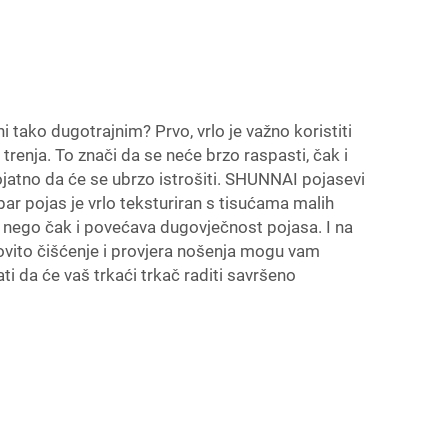
i tako dugotrajnim? Prvo, vrlo je važno koristiti
trenja. To znači da se neće brzo raspasti, čak i
rojatno da će se ubrzo istrošiti. SHUNNAI pojasevi
Dobar pojas je vrlo teksturiran s tisućama malih
 nego čak i povećava dugovječnost pojasa. I na
ovito čišćenje i provjera nošenja mogu vam
i da će vaš trkaći trkač raditi savršeno