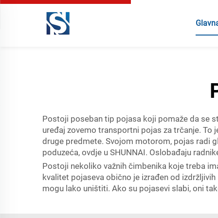
Glavna
Postoji poseban tip pojasa koji pomaže da se st
uređaj zovemo transportni pojas za trčanje. To je
druge predmete. Svojom motorom, pojas radi gla
poduzeća, ovdje u SHUNNAI. Oslobađaju radnike 
Postoji nekoliko važnih čimbenika koje treba ima
kvalitet pojaseva obično je izrađen od izdržljivih
mogu lako uništiti. Ako su pojasevi slabi, oni ta