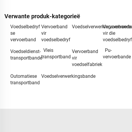
Verwante produk-kategorieë
Voedselbedryf
Vervoerband
Voedselverwerkingsvervoerb
Vervoerbande
se
vir
vir die
vervoerband
voedselbedryf
voedselbedryf
Vleis
Pu-
Voedseldienst-
Vervoerband
transportband
vervoerbande
transportbande
vir
voedselfabriek
Outomatiese
Voedselverwerkingsbande
transportband