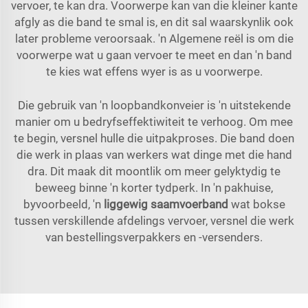
vervoer, te kan dra. Voorwerpe kan van die kleiner kante
afgly as die band te smal is, en dit sal waarskynlik ook
later probleme veroorsaak. 'n Algemene reël is om die
voorwerpe wat u gaan vervoer te meet en dan 'n band
te kies wat effens wyer is as u voorwerpe.
Die gebruik van 'n loopbandkonveier is 'n uitstekende
manier om u bedryfseffektiwiteit te verhoog. Om mee
te begin, versnel hulle die uitpakproses. Die band doen
die werk in plaas van werkers wat dinge met die hand
dra. Dit maak dit moontlik om meer gelyktydig te
beweeg binne 'n korter tydperk. In 'n pakhuise,
byvoorbeeld, 'n
liggewig saamvoerband
wat bokse
tussen verskillende afdelings vervoer, versnel die werk
van bestellingsverpakkers en -versenders.