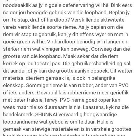
noodsaaklik as jy 'n goeie oefenervaring wil hê. Dink eers
na oor jou beoogde gebruik van die loopband. Beplan jy
om te stap, draf of hardloop? Verskillende aktiwiteite
vereis verskillende soorte rieme. As jy beplan om die
riem vir stap te gebruik, kan jy dit effens wyer en met 'n
goeie greep wil hê. Vir hardloop benodig jy 'n langer en
sterker riem wat vinniger kan beweeg. Oorweeg dan die
grootte van die loopband. Maak seker dat die riem
korrek op jou toestel pas. Die gebruikershandleiding sal
dit aandui, of jy kan die grootte aanlyn opsoek. Uit watter
materiaal die riem gemaak is, is ook 'n belangrike
eienskap. Sommige rieme is van rubber, ander van PVC
of iets anders. Gewoonlik is rubberrieme meer gerieflik
met beter traksie, terwyl PVC-rieme goedkoper kan
wees maar nie so duursaam is nie. Laastens, kyk na die
handelsmerk. SHUNNAI vervaardig hoogwaardige
loopbandrieme wat gebou is om te duur. Hulle is
gemaak van stewige materiale en is in verskeie groottes