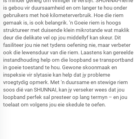
is minder geneig om vinniger te verslyt. SHUNNAI-rieme
is gebou vir duursaamheid en om langer te hou onder
gebruikers met hoë kilometerverbruik. Hoe die riem
gemaak is, is ook belangrik. 'n Goeie riem is hoogs
struktureer met duisende klein mikrotande wat maklik
deur die delikate vel op jou middellyf kan skeur. Dit
fasiliteer jou nie net tydens oefening nie, maar verbeter
ook die lewensduur van die riem. Laastens kan gereelde
instandhouding help om die loopband se transportband
in goeie toestand te hou. Gewone skoonmaak en
inspeksie vir slytasie kan help dat jy probleme
vroegtydig opmerk. Met 'n duursame en stewige riem
soos dié van SHUNNAI, kan jy verseker wees dat jou
loopband perfek sal presteer op lang termyn – en jou
toelaat om volgens jou eie skedule te oefen.