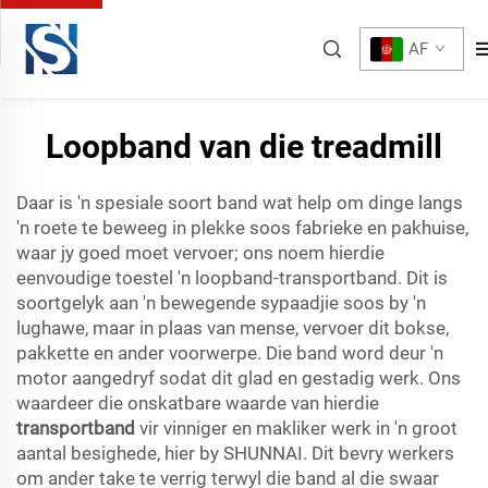
AF
Loopband van die treadmill
Daar is 'n spesiale soort band wat help om dinge langs
'n roete te beweeg in plekke soos fabrieke en pakhuise,
waar jy goed moet vervoer; ons noem hierdie
eenvoudige toestel 'n loopband-transportband. Dit is
soortgelyk aan 'n bewegende sypaadjie soos by 'n
lughawe, maar in plaas van mense, vervoer dit bokse,
pakkette en ander voorwerpe. Die band word deur 'n
motor aangedryf sodat dit glad en gestadig werk. Ons
waardeer die onskatbare waarde van hierdie
transportband
vir vinniger en makliker werk in 'n groot
aantal besighede, hier by SHUNNAI. Dit bevry werkers
om ander take te verrig terwyl die band al die swaar