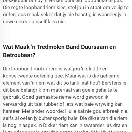
beskikbaar om by 'n verskeidenheid loopbanke te pas.
Die regte loopbandriem kies, stel jou in staat om veilig te
oefen, dus maak seker dat jy nie haastig is wanneer jy 'n
nuwe een vir jouself kies nie.
Wat Maak 'n Tredmolen Band Duursaam en
Betroubaar?
Die loopband motorriem is wat jou 'n gladde en
konsekwente oefening gee. Maar wat is die geheime
element van 'n riem wat dit so lank laat hou? Eerstens is
dit baie belangrik om materiaal van goeie gehalte te
gebruik. Goed gemaakte rieme word gewoonlik
vervaardig uit taai rubber of iets wat baie wrywing kan
hanteer. Met ander woorde: Hulle sal nie gou afbreek nie,
selfs al oefen jy buitensporig baie. Die dikte van die riem
is nog 'n aspek. 'n Dikker riem kan 'n swaarder las dra en