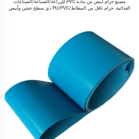
مصنع حزام أبيض من مادة PVC للزراعة/الصناعة/الصناعات
الغذائية، حزام ناقل من المطاط/PU/PVC ذي سطح خشن وأبيض
اللون