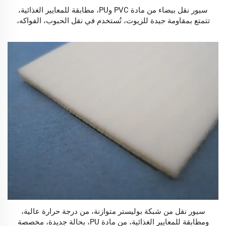
سيور نقل بيضاء من مادة PVC وPU، مطابقة للمعايير الغذائية،
تتمتع بمقاومة جيدة للزيوت، تُستخدم في نقل الحبوب، الفواكه،
البسكويت، وشرائح العجين، سيور نقل جديدة
سيور نقل من شبكة بوليستر متوازنة، من درجة حرارة عالية،
ومطابقة للمعايير الغذائية، من مادة PU، بحالة جديدة، مخصصة