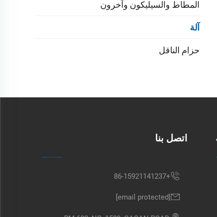
المطاط والسيليكون وآخرون
آلة
حزام الناقل
اتصل بنا
+86-15921141237
[email protected]