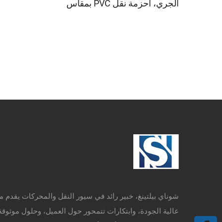
الجري، أحزمة نقل PVC بمقاس
3000x450
شوناي بيلتينغ، خبير رائد في سيور النقل والمحركات يقدم م
عالية الجودة، وابتكارات تتمحور حول العميل، وحلول موثوقة