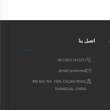
اتصل بنا
+86-15921141237
[email protected]
RM 602, NO. 1509, CAOAN ROAD,
SHANGHAI, CHINA