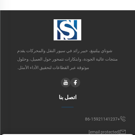
شوناي بيلتينغ، خبير رائد في سيور النقل والمحركات يقدم
منتجات عالية الجودة، وابتكارات تتمحور حول العميل، وحلول
موثوقة عبر القطاعات لتحقيق الأداء الأمثل.
اتصل بنا
+86-15921141237
[email protected]