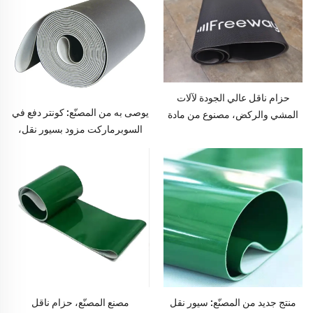
حزام ناقل عالي الجودة لآلات
يوصى به من المصنّع: كونتر دفع في
المشي والركض، مصنوع من مادة
السوبرماركت مزود بسيور نقل،
البلاستيك المطاطي (PVC) بلون
سيور نقل ذات استقرار عالي في
أسود وسمك ١٫٨ مم، ويتميز
السرعة، من مادة البولي يوريثان
بتصميمه الماسي الذي يقلل
(PU)
الضوضاء أثناء التشغيل
مصنع المصنّع، حزام ناقل
منتج جديد من المصنّع: سيور نقل