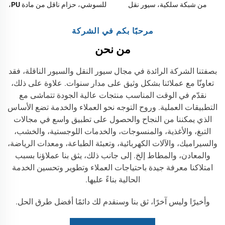
للسوشي، حزام ناقل من مادة PU،
من شبكة سلكية، سيور نقل
أحزمة ناقلة ذات درجة غذائية
خضراء، سيور نقل للأغذية
مرحبًا بكم في الشركة
من نحن
بصفتنا الشركة الرائدة في مجال سيور النقل والسيور الناقلة، فقد
تعاونّا مع عملائنا بشكل وثيق على مدار سنوات. علاوة على ذلك،
نقدّم في الوقت المناسب منتجات عالية الجودة تتماشى مع
التطبيقات العملية. وروح التوجه نحو العملاء والخدمة تضع الأساس
الذي يمكننا من النجاح والحصول على تطبيق واسع في مجالات
التبغ، والأغذية، والمنسوجات، والخدمات اللوجستية، والخشب،
والسيراميك، والآلات الكهربائية، وتعبئة الطباعة، ومعدات الرياضة،
والمعادن، والمطاط إلخ. إلى جانب ذلك، يثق بنا عملاؤنا بسبب
امتلاكنا معرفة جيدة باحتياجات العملاء وتطوير وتحسين الخدمة
الحالية بناءً عليها.
وأخيرًا وليس آخرًا، ثق بنا وسنقدم لك دائمًا أفضل طرق الحل.