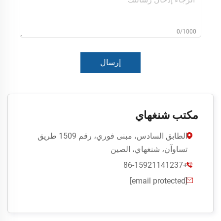
0/1000
إرسال
مكتب شنغهاي
الطابق السادس، مبنى فوري، رقم 1509 طريق

تساوآن، شنغهاي، الصين
+86-15921141237

[email protected]
