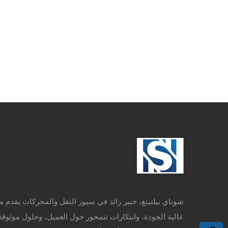
شوناي بيلتينغ، خبير رائد في سيور النقل والمحركات يقدم م
عالية الجودة، وابتكارات تتمحور حول العميل، وحلول موثوقة