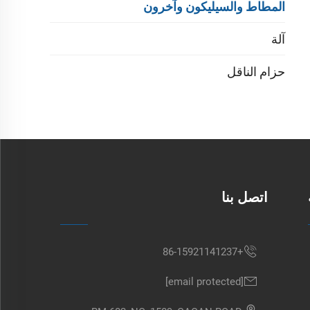
المطاط والسيليكون وآخرون
آلة
حزام الناقل
اتصل بنا
+86-15921141237
[email protected]