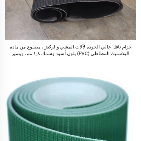
حزام ناقل عالي الجودة لآلات المشي والركض، مصنوع من مادة
البلاستيك المطاطي (PVC) بلون أسود وسمك ١٫٨ مم، ويتميز
بتصميمه الماسي الذي يقلل الضوضاء أثناء التشغيل