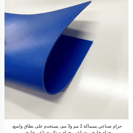
حزام صناعي بسماكة 2 مم و3 مم، يستخدم على نطاق واسع،
حزام خارجي صناعي، حزام ستائر صناعي خارجي