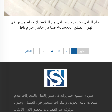
نظام الناقل رخيص حزام ناقل من البلاستيك حزام مسنن في
الهواء الطلق Aotodoor صناعي جانبي حزام ناقل
...
السابق
1
2
3
4
6
التالي
شوناي بيلتينغ، خبير رائد في سيور النقل والمحركات يقدم
منتجات عالية الجودة، وابتكارات تتمحور حول العميل، وحلول
موثوقة عبر القطاعات لتحقيق الأداء الأمثل.