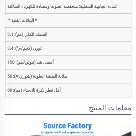
المادة الجانبية السفلية: منخفضة الصوت ومضادة للكهرباء الساكنة
* البيانات الفنية *
السمك الكلي (مم): 3.1
الوزن (كجم/م²): 3.4
أقصى شد (نيوتن/مم): 150
صلابة الطبقة العلوية (شوري A): 50
أقل قطر بكرة للانحناء (مم): 80
معلمات المنتج