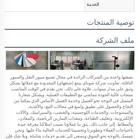
الخدمة
توصية المنتجات
ملف الشركة
بصفتها واحدة من الشركات الرائدة في مجال تصنيع سيور النقل والسيور 
الناقلة، تعاونت شركة شوناي بيتنغ (شنغهاي) المحدودة مع عملائها بشكل 
وثيق على مدار سنوات. علاوة على ذلك، نحن نقدم في الوقت المناسب 
منتجات عالية الجودة تتماشى مع التطبيقات العملية. ويشكل شعارنا 
المتمثل في التوجه نحو العميل وخدمة العميل الأساس الذي يمكننا من 
النجاح والحصول على تطبيق واسع في مجالات التبغ، والأغذية، 
والمنسوجات، والخدمات اللوجستية، والخشب، والسيراميك، والآلات 
الإلكترونية، وتغليف الطباعة، ومعدات التمارين الرياضية، والمعادن، 
والمطاط. إلى جانب ذلك، يثق بنا عملاؤنا بسبب امتلاكنا معرفة جيدة 
باحتياجات العملاء وتطويرنا وتحسيننا للخدمات الحالية بناءً عليها. ونحن 
نتمسك بالتوجه نحو السوق ونسعى إلى تقديم خدمات شاملة. وبلا شك فإن 