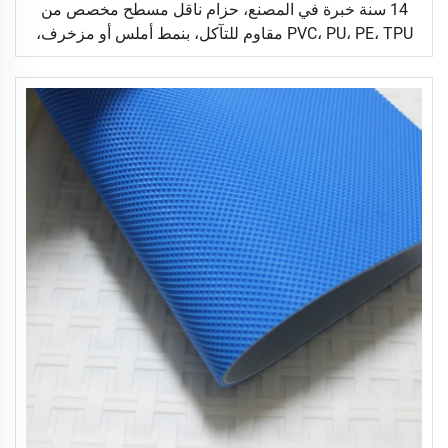
14 سنة خبرة في المصنع، حزام ناقل مسطح مخصص من
PVC، PU، PE، TPU مقاوم للتآكل، بنمط أملس أو مزخرف،
مناسب للنقل اللوجستي والصناعات الغذائية والسيراميك
والصناعات العامة