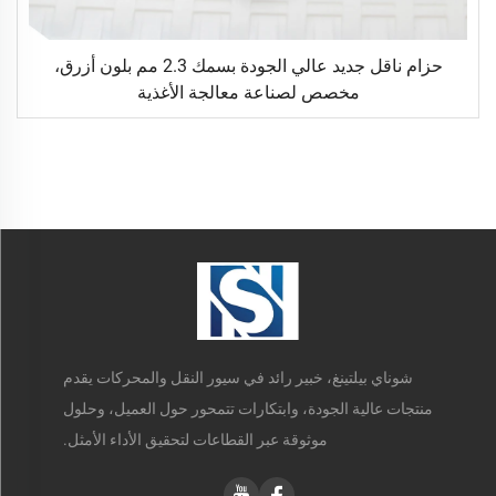
حزام ناقل جديد عالي الجودة بسمك 2.3 مم بلون أزرق،
مخصص لصناعة معالجة الأغذية
شوناي بيلتينغ، خبير رائد في سيور النقل والمحركات يقدم
منتجات عالية الجودة، وابتكارات تتمحور حول العميل، وحلول
موثوقة عبر القطاعات لتحقيق الأداء الأمثل.