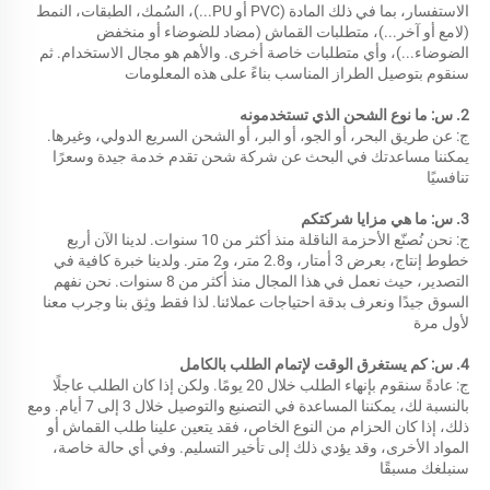
الاستفسار، بما في ذلك المادة (PVC أو PU...)، السُمك، الطبقات، النمط 
(لامع أو آخر...)، متطلبات القماش (مضاد للضوضاء أو منخفض 
الضوضاء...)، وأي متطلبات خاصة أخرى. والأهم هو مجال الاستخدام. ثم 
سنقوم بتوصيل الطراز المناسب بناءً على هذه المعلومات 
2. س: ما نوع الشحن الذي تستخدمونه 
ج: عن طريق البحر، أو الجو، أو البر، أو الشحن السريع الدولي، وغيرها. 
يمكننا مساعدتك في البحث عن شركة شحن تقدم خدمة جيدة وسعرًا 
تنافسيًا 
3. س: ما هي مزايا شركتكم 
ج: نحن نُصنّع الأحزمة الناقلة منذ أكثر من 10 سنوات. لدينا الآن أربع 
خطوط إنتاج، بعرض 3 أمتار، و2.8 متر، و2 متر. ولدينا خبرة كافية في 
التصدير، حيث نعمل في هذا المجال منذ أكثر من 8 سنوات. نحن نفهم 
السوق جيدًا ونعرف بدقة احتياجات عملائنا. لذا فقط وثِق بنا وجرب معنا 
لأول مرة 
4. س: كم يستغرق الوقت لإتمام الطلب بالكامل 
ج: عادةً سنقوم بإنهاء الطلب خلال 20 يومًا. ولكن إذا كان الطلب عاجلًا 
بالنسبة لك، يمكننا المساعدة في التصنيع والتوصيل خلال 3 إلى 7 أيام. ومع 
ذلك، إذا كان الحزام من النوع الخاص، فقد يتعين علينا طلب القماش أو 
المواد الأخرى، وقد يؤدي ذلك إلى تأخير التسليم. وفي أي حالة خاصة، 
سنبلغك مسبقًا 