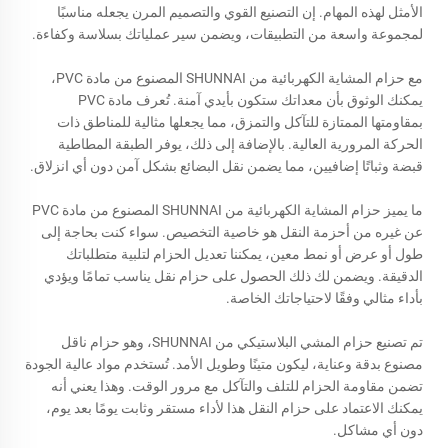
الأمثل لهذه المهام. إن التصنيع القوي والتصميم المرن يجعله مناسبًا
لمجموعة واسعة من التطبيقات، ويضمن سير عملياتك بسلاسة وكفاءة.
مع حزام المشاية الكهربائية من SHUNNAI المصنوع من مادة PVC،
يمكنك الوثوق بأن معداتك ستكون بأيدي آمنة. تُعرف مادة PVC
بمقاومتها الممتازة للتآكل والتمزق، مما يجعلها مثالية للمناطق ذات
الحركة المرورية العالية. بالإضافة إلى ذلك، يوفر الطبقة المطاطية
قبضة وثباتًا إضافيين، مما يضمن نقل البضائع بشكل آمن دون أي انزلاق.
ما يميز حزام المشاية الكهربائية من SHUNNAI المصنوع من مادة PVC
عن غيره من أحزمة النقل هو خاصية التخصيص. سواء كنت بحاجة إلى
طول أو عرض أو نمط معين، يمكننا تعديل الحزام لتلبية متطلباتك
الدقيقة. ويضمن لك ذلك الحصول على حزام نقل يناسب تمامًا ويؤدي
بأداء مثالي وفقًا لاحتياجاتك الخاصة.
تم تصنيع حزام المشي البلاستيكي من SHUNNAI، وهو حزام ناقل
مصنوع بدقة وعناية، ليكون متينًا وطويل الأمد. تُستخدم مواد عالية الجودة
تضمن مقاومة الحزام للتلف والتآكل مع مرور الوقت. وهذا يعني أنه
يمكنك الاعتماد على حزام النقل هذا لأداء مستقر وثابت يومًا بعد يوم،
دون أي مشاكل.