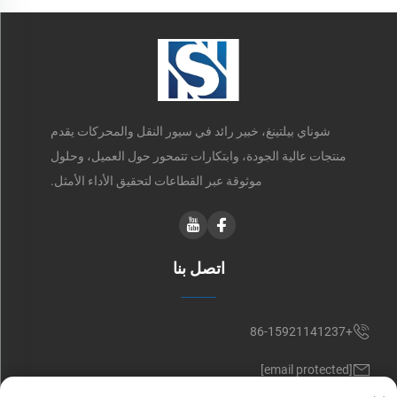
شوناي بيلتينغ، خبير رائد في سيور النقل والمحركات يقدم
منتجات عالية الجودة، وابتكارات تتمحور حول العميل، وحلول
موثوقة عبر القطاعات لتحقيق الأداء الأمثل.
اتصل بنا
+86-15921141237
[email protected]