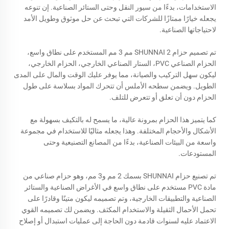
الاستخدامات، بدءًا من سيور النقل وحتى الستائر الصناعية. إن تنوعه
يجعله خيارًا ممتازًا للشركات التي تبحث عن حل موثوق وطويل الأمد
لاحتياجاتها الصناعية.
تم تصميم حزام SHUNNAI 2 مم 3 مم المستخدم على نطاق واسع،
الحزام الصناعي PVC، الستار الصناعي الخارجي، الحزام الخارجي،
ليكون سهل التركيب والصيانة، مما يوفر عليك الوقت والمال على المدى
الطويل. ويضمن سطحه الأملس أن تتحرك المواد بسلاسة على طول
الحزام دون أن تعلق أو تتعرض للتلف.
كما يتميز هذا الحزام بمرونة عالية، ما يسمح له بالتكيف بسهولة مع
الأشكال والأحجام المختلفة. وهذا يجعله مثاليًا للاستخدام في مجموعة
واسعة من البيئات الصناعية، بدءًا من المصانع التصنيعية وحتى
المستودعات.
تم تصنيع حزام SHUNNAI بسمك 2 مم و3 مم، وهو حزام صناعي من
مادة PVC مستخدم على نطاق واسع في الأغراض الصناعية والستائر
الصناعية والتطبيقات الخارجية، وتم تصميمه ليكون متينًا وقادرًا على
تحمل الأحمال الثقيلة والاستخدام المكثف. ويضمن لك تصميمه القوي
الاعتماد عليه لسنوات قادمة دون الحاجة إلى عمليات استبدال أو إصلاح