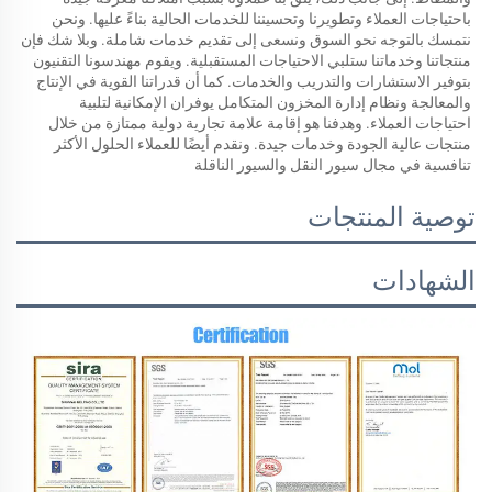
باحتياجات العملاء وتطويرنا وتحسيننا للخدمات الحالية بناءً عليها. ونحن 
نتمسك بالتوجه نحو السوق ونسعى إلى تقديم خدمات شاملة. وبلا شك فإن 
منتجاتنا وخدماتنا ستلبي الاحتياجات المستقبلية. ويقوم مهندسونا التقنيون 
بتوفير الاستشارات والتدريب والخدمات. كما أن قدراتنا القوية في الإنتاج 
والمعالجة ونظام إدارة المخزون المتكامل يوفران الإمكانية لتلبية 
احتياجات العملاء. وهدفنا هو إقامة علامة تجارية دولية ممتازة من خلال 
منتجات عالية الجودة وخدمات جيدة. ونقدم أيضًا للعملاء الحلول الأكثر 
تنافسية في مجال سيور النقل والسيور الناقلة 
توصية المنتجات
الشهادات