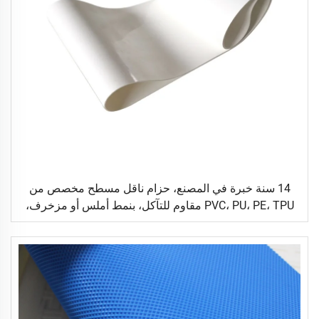
14 سنة خبرة في المصنع، حزام ناقل مسطح مخصص من
PVC، PU، PE، TPU مقاوم للتآكل، بنمط أملس أو مزخرف،
مناسب للنقل اللوجستي والصناعات الغذائية والسيراميك
والصناعات العامة