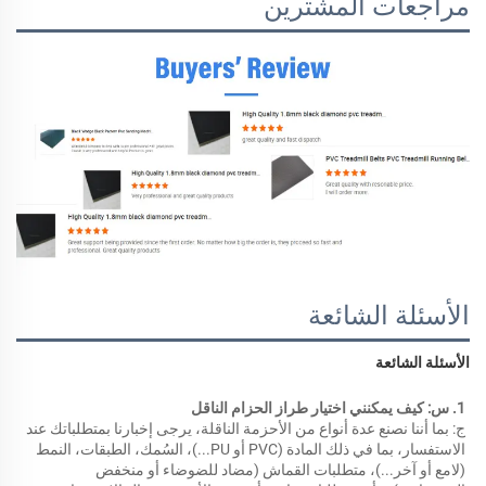
مراجعات المشترين
الأسئلة الشائعة
الأسئلة الشائعة 
1. س: كيف يمكنني اختيار طراز الحزام الناقل 
ج: بما أننا نصنع عدة أنواع من الأحزمة الناقلة، يرجى إخبارنا بمتطلباتك عند 
الاستفسار، بما في ذلك المادة (PVC أو PU...)، السُمك، الطبقات، النمط 
(لامع أو آخر...)، متطلبات القماش (مضاد للضوضاء أو منخفض 