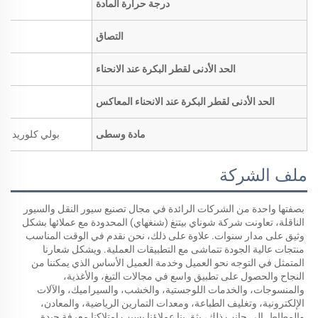
درجة حرارة المادة
التصاق
الحد الأدنى لقطر البكرة عند الانحناء
الحد الأدنى لقطر البكرة عند الانحناء المعاكس
مادة وسطى
بولي كلوريد الف
ملف الشركة
بصفتها واحدة من الشركات الرائدة في مجال تصنيع سيور النقل والسيور 
الناقلة، تعاونت شركة شوناي بيتنغ (شنغهاي) المحدودة مع عملائها بشكل 
وثيق على مدار سنوات. علاوة على ذلك، نحن نقدم في الوقت المناسب 
منتجات عالية الجودة تتماشى مع التطبيقات العملية. ويشكل شعارنا 
المتمثل في التوجه نحو العميل وخدمة العميل الأساس الذي يمكننا من 
النجاح والحصول على تطبيق واسع في مجالات التبغ، والأغذية، 
والمنسوجات، والخدمات اللوجستية، والخشب، والسيراميك، والآلات 
الإلكترونية، وتغليف الطباعة، ومعدات التمارين الرياضية، والمعادن، 
والمطاط. إلى جانب ذلك، يثق بنا عملاؤنا بسبب امتلاكنا معرفة جيدة 