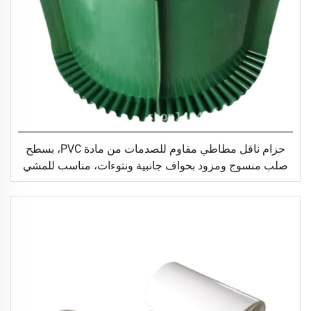
حزام ناقل مطاطي مقاوم للصدمات من مادة PVC، بسطح
صلب منسوج ومزود بحواف جانبية ونتوءات، مناسب للمشي
والجري على أجهزة المشي