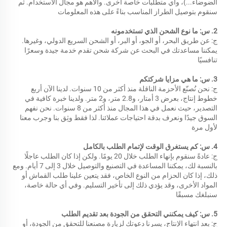
الضوضاء...)، وأي متطلبات خاصة أخرى. والأهم هو مجال الاستخدام. ثم 
سنقوم بتوصيل الطراز المناسب بناءً على هذه المعلومات 
2. س: ما نوع الشحن الذي تستخدمونه 
ج: عن طريق البحر، أو الجو، أو البر، أو الشحن السريع الدولي، وغيرها. 
يمكننا مساعدتك في البحث عن شركة شحن تقدم خدمة جيدة وسعرًا 
تنافسيًا 
3. س: ما هي مزايا شركتكم 
ج: نحن نُصنّع الأحزمة الناقلة منذ أكثر من 10 سنوات. لدينا الآن أربع 
خطوط إنتاج، بعرض 3 أمتار، و2.8 متر، و2 متر. ولدينا خبرة كافية في 
التصدير، حيث نعمل في هذا المجال منذ أكثر من 8 سنوات. نحن نفهم 
السوق جيدًا ونعرف بدقة احتياجات عملائنا. لذا فقط وثِق بنا وجرب معنا 
لأول مرة 
4. س: كم يستغرق الوقت لإتمام الطلب بالكامل 
ج: عادةً سنقوم بإنهاء الطلب خلال 20 يومًا. ولكن إذا كان الطلب عاجلًا 
بالنسبة لك، يمكننا المساعدة في التصنيع والتوصيل خلال 3 إلى 7 أيام. ومع 
ذلك، إذا كان الحزام من النوع الخاص، فقد يتعين علينا طلب القماش أو 
المواد الأخرى، وقد يؤدي ذلك إلى تأخير التسليم. وفي أي حالة خاصة، 
سنبلغك مسبقًا 
5. س: كيف يمكنني التحقق من الجودة بعد تقديم الطلب 
ج: بعد انتهاء الإنتاج، يسرنا دعوتك لزيارة مصنعنا للتحقق من الجودة، أو 