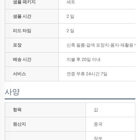
샘플 패키지
세트
샘플 시간
2 일
리드 타임
2 일
포장
신축 필름-갈색 포장지-폼지-재활용 벨
배송 시간
지불 후 20일 이내
서비스
연중 무휴 24시간 7일
사양
항목
값
원산지
중국
장쑤