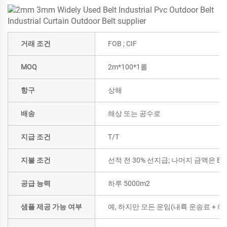
거래 조건
FOB ; CIF
MOQ
2m*100*1롤
항구
상해
배송
해상 또는 공수로
지급 조건
T/T
지불 조건
선적 전 30% 선지급; 나머지 금액은 B/
공급 능력
하루 5000m2
샘플 제공 가능 여부
예, 하지만 모든 운임(내륙 운송료 +