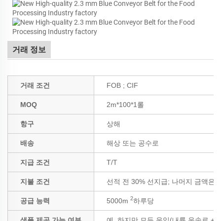
거래 정보
거래 조건
FOB ; CIF
MOQ
2m*100*1롤
항구
상해
배송
해상 또는 공수로
지급 조건
T/T
지불 조건
선적 전 30% 선지급; 나머지 금액은 B
2
공급 능력
5000m
하루당
샘플 제공 가능 여부
예, 하지만 모든 운임(내륙 운송료 +