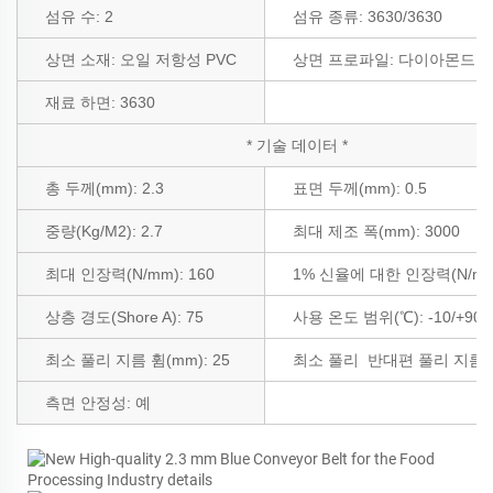
섬유 수:
2
섬유 종류:
3630/3630
상면 소재:
오일 저항성 PVC
상면 프로파일:
다이아몬드
재료 하면:
3630
* 기술 데이터 *
총 두께(mm): 2.3
표면 두께(mm): 0.5
중량(Kg/M2): 2.7
최대 제조 폭(mm): 3000
최대 인장력(N/mm): 160
1% 신율에 대한 인장력(N/mm)
상층 경도(Shore A): 75
사용 온도 범위(℃): -10/+90
최소 풀리 지름 휨(mm): 25
최소 풀리
반대편 풀리 지름(m
측면 안정성:
예