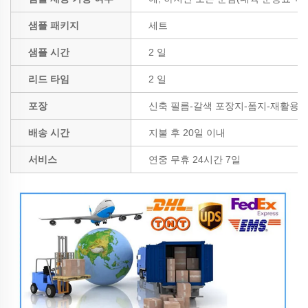
샘플 패키지
세트
샘플 시간
2 일
리드 타임
2 일
포장
신축 필름-갈색 포장지-폼지-재활용 
배송 시간
지불 후 20일 이내
서비스
연중 무휴 24시간 7일