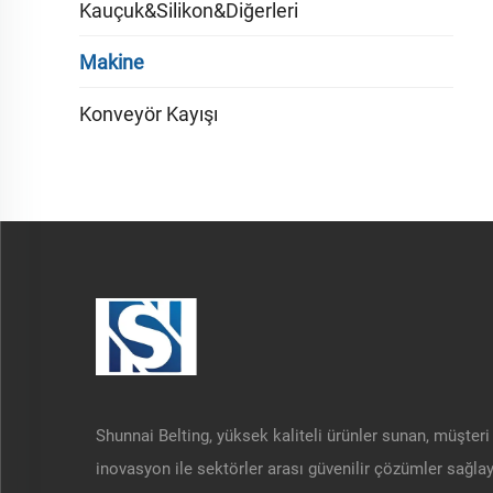
Kauçuk&Silikon&Diğerleri
Makine
Konveyör Kayışı
Shunnai Belting, yüksek kaliteli ürünler sunan, müşteri
inovasyon ile sektörler arası güvenilir çözümler sağla