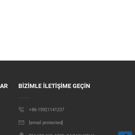
LAR
BİZİMLE İLETİŞİME GEÇİN
+86-15921141237
[email protected]