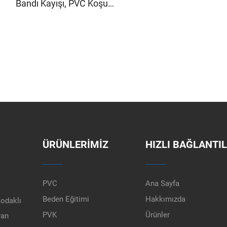
Bandı Kayışı, PVC Koşu
Konveyör Kayışları 3000x450
ÜRÜNLERIMIZ
HIZLI BAĞLANTI
PVC
Ana Sayfa
Beden Eğitimi
Hakkımızda
 odaklı
PVK
Ürünler
yan