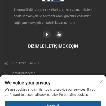
Shunnai Belting, yüksek kaliteli ürünler sunan, müşteri
odaklı inovasyon ile sektörler arası güvenilir çözümler
sağlayan konveyör ve tahrik kayışı uzmanı
BİZİMLE İLETİŞİME GEÇİN
+86-15921141237
[email protected]
We value your privacy
RM 602, NO. 1509, CAOAN YOLU, ŞANGAY, ÇİN
We use cookies and similar tools to provide our services. If you
don't want to accept all cookies, click Personalize cookies.
Telif Hakkı © Shunnai Belting (Shanghai) Co., Ltd. Tüm Hakları Saklıdır |
Accept all