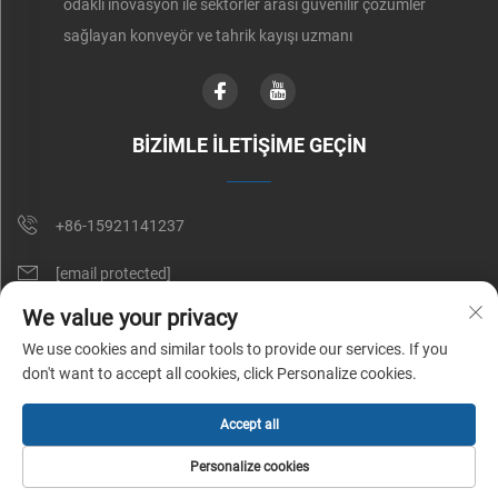
odaklı inovasyon ile sektörler arası güvenilir çözümler
sağlayan konveyör ve tahrik kayışı uzmanı
BİZİMLE İLETİŞİME GEÇİN
+86-15921141237
[email protected]
We value your privacy
RM 602, NO. 1509, CAOAN YOLU, ŞANGAY, ÇİN
We use cookies and similar tools to provide our services. If you
don't want to accept all cookies, click Personalize cookies.
Telif Hakkı © Shunnai Belting (Shanghai) Co., Ltd. Tüm Hakları Saklıdır |
Accept all
Gizlilik Politikası
Personalize cookies