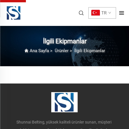
TR
İlgili Ekipmanlar
Ana Sayfa
>
Ürünler
>
İlgili Ekipmanlar
Shunnai Belting, yüksek kaliteli ürünler sunan, müşteri