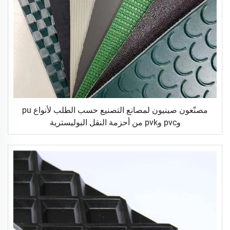
مصنّعون صينيون لمصانع التصنيع حسب الطلب لأنواع pu
وpvc وpvk من أحزمة النقل البوليسترية