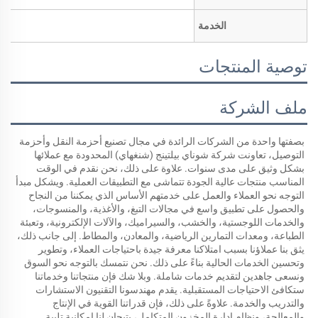
الخدمة
توصية المنتجات
ملف الشركة
بصفتها واحدة من الشركات الرائدة في مجال تصنيع أحزمة النقل وأحزمة 
التوصيل، تعاونت شركة شوناي بيلتينج (شنغهاي) المحدودة مع عملائها 
بشكل وثيق على مدى سنوات. علاوة على ذلك، نحن نقدم في الوقت 
المناسب منتجات عالية الجودة تتماشى مع التطبيقات العملية. ويشكل مبدأ 
التوجه نحو العملاء والعمل على خدمتهم الأساس الذي يمكننا من النجاح 
والحصول على تطبيق واسع في مجالات التبغ، والأغذية، والمنسوجات، 
والخدمات اللوجستية، والخشب، والسيراميك، والآلات الإلكترونية، وتعبئة 
الطباعة، ومعدات التمارين الرياضية، والمعادن، والمطاط. إلى جانب ذلك، 
يثق بنا عملاؤنا بسبب امتلاكنا معرفة جيدة باحتياجات العملاء، وتطوير 
وتحسين الخدمات الحالية بناءً على ذلك. نحن نتمسك بالتوجه نحو السوق 
ونسعى جاهدين لتقديم خدمات شاملة. وبلا شك فإن منتجاتنا وخدماتنا 
ستكافئ الاحتياجات المستقبلية. يقدم مهندسونا التقنيون الاستشارات 
والتدريب والخدمة. علاوةً على ذلك، فإن قدراتنا القوية في الإنتاج 
والمعالجة، ونظام إدارة المخزون المتكامل، يتيحان لنا إمكانية تلبية 