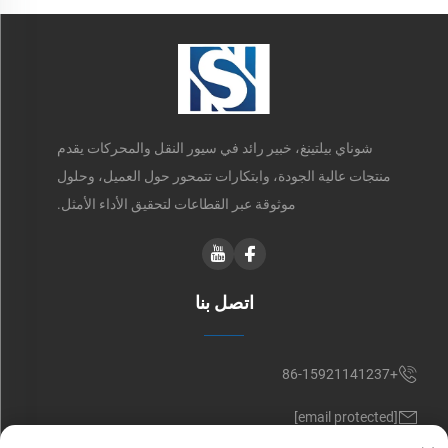
شوناي بيلتينغ، خبير رائد في سيور النقل والمحركات يقدم
منتجات عالية الجودة، وابتكارات تتمحور حول العميل، وحلول
موثوقة عبر القطاعات لتحقيق الأداء الأمثل.
اتصل بنا
+86-15921141237
[email protected]