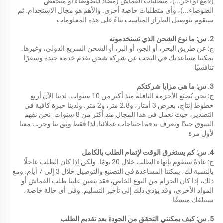
(لامع أو آخر...)، متطلبات القماش (مضاد للضوضاء أو منخفض 
الضوضاء...)، وأي متطلبات خاصة أخرى. والأهم هو مجال الاستخدام. ثم 
سنقوم بتوصيل الطراز المناسب بناءً على هذه المعلومات 
2. س: ما نوع الشحن الذي تستخدمونه 
ج: عن طريق البحر، أو الجو، أو البر، أو الشحن السريع الدولي، وغيرها. 
يمكننا مساعدتك في البحث عن شركة شحن تقدم خدمة جيدة وسعرًا 
تنافسيًا 
3. س: ما هي مزايا شركتكم 
ج: نحن نُصنّع الأحزمة الناقلة منذ أكثر من 10 سنوات. لدينا الآن أربع 
خطوط إنتاج، بعرض 3 أمتار، و2.8 متر، و2 متر. ولدينا خبرة كافية في 
التصدير، حيث نعمل في هذا المجال منذ أكثر من 8 سنوات. نحن نفهم 
السوق جيدًا ونعرف بدقة احتياجات عملائنا. لذا فقط وثِق بنا وجرب معنا 
لأول مرة 
4. س: كم يستغرق الوقت لإتمام الطلب بالكامل 
ج: عادةً سنقوم بإنهاء الطلب خلال 20 يومًا. ولكن إذا كان الطلب عاجلًا 
بالنسبة لك، يمكننا المساعدة في التصنيع والتوصيل خلال 3 إلى 7 أيام. ومع 
ذلك، إذا كان الحزام من النوع الخاص، فقد يتعين علينا طلب القماش أو 
المواد الأخرى، وقد يؤدي ذلك إلى تأخير التسليم. وفي أي حالة خاصة، 
سنبلغك مسبقًا 
5. س: كيف يمكنني التحقق من الجودة بعد تقديم الطلب 