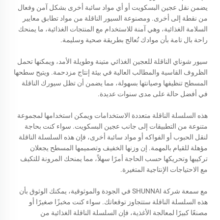
يضمن نقل عجين البسكويت أو أي مواد سائبة أخرى بشكل آمن وفعال
من نقطة إلى أخرى. ومصنوعة السيور الناقلة من مواد تطابق معايير
السلامة الغذائية، وهي آمنة للاستخدام مع المنتجات الغذائية، ما يمنحك
راحة بال تامة بأن موادك تُعالج بطريقة صحية وسليمة.
سيور شوناي الناقلة للعجين الغذائي متينة وطويلة الأمد، ويمكنها تحمل
الظروف القاسية والمطالب العالية في بيئة إنتاج مزدحمة. ويتيح سطحها
المسطح تنظيفها وصيانتها بسهولة، مما يضمن أن تظل سيورك الناقلة
في أفضل حالة على مدى سنوات عديدة.
هذه السلسلة الناقلة متعددة الاستخدامات ويمكن استخدامها لمجموعة
متنوعة من التطبيقات إلى جانب عجين البسكويت. سواء كنت بحاجة
لنقل الحبوب أو الفواكه أو مواد سائبة أخرى، فإن هذه السلسلة الناقلة
مؤهلة للقيام بالمهمة. إن وزنها الخفيف وتصميمها المسطح يجعلان
تركيبها وتحريكها حسب الحاجة أمرًا سهلاً، مما يمنحك المرونة للتكيف
مع الاحتياجات الإنتاجية المتغيرة.
مع سمعة شركة SHUNNAI في الجودة والموثوقية، يمكنك الوثوق بأن
هذه السلسلة الناقلة ستتجاوز توقعاتك. سواء كنت مخبزًا صغيرًا أو
مصنعًا كبيرًا لمعالجة الأغذية، فإن السلسلة الناقلة الغذائية من