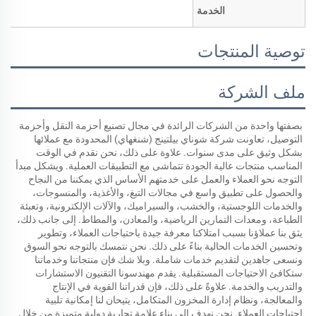
الخدمة
توصية المنتجات
ملف الشركة
بصفتها واحدة من الشركات الرائدة في مجال تصنيع أحزمة النقل وأحزمة 
التوصيل، تعاونت شركة شوناي بيلتينج (شنغهاي) المحدودة مع عملائها 
بشكل وثيق على مدى سنوات. علاوة على ذلك، نحن نقدم في الوقت 
المناسب منتجات عالية الجودة تتماشى مع التطبيقات العملية. ويشكل مبدأ 
التوجه نحو العملاء والعمل على خدمتهم الأساس الذي يمكننا من النجاح 
والحصول على تطبيق واسع في مجالات التبغ، والأغذية، والمنسوجات، 
والخدمات اللوجستية، والخشب، والسيراميك، والآلات الإلكترونية، وتعبئة 
الطباعة، ومعدات التمارين الرياضية، والمعادن، والمطاط. إلى جانب ذلك، 
يثق بنا عملاؤنا بسبب امتلاكنا معرفة جيدة باحتياجات العملاء، وتطوير 
وتحسين الخدمات الحالية بناءً على ذلك. نحن نتمسك بالتوجه نحو السوق 
ونسعى جاهدين لتقديم خدمات شاملة. وبلا شك فإن منتجاتنا وخدماتنا 
ستكافئ الاحتياجات المستقبلية. يقدم مهندسونا التقنيون الاستشارات 
والتدريب والخدمة. علاوةً على ذلك، فإن قدراتنا القوية في الإنتاج 
والمعالجة، ونظام إدارة المخزون المتكامل، يتيحان لنا إمكانية تلبية 
احتياجات العملاء. نحن نهدف إلى بناء علامة تجارية دولية متميزة من خلال 