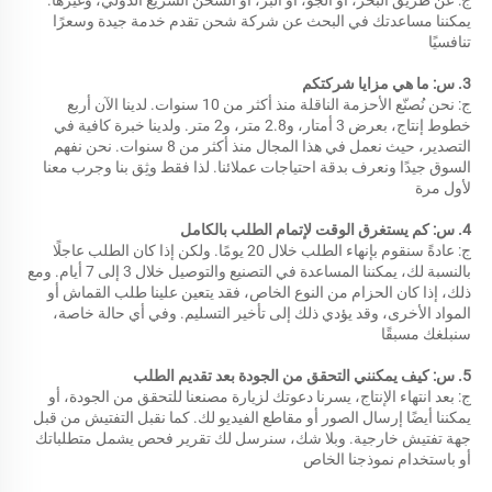
يمكننا مساعدتك في البحث عن شركة شحن تقدم خدمة جيدة وسعرًا 
تنافسيًا 
3. س: ما هي مزايا شركتكم 
ج: نحن نُصنّع الأحزمة الناقلة منذ أكثر من 10 سنوات. لدينا الآن أربع 
خطوط إنتاج، بعرض 3 أمتار، و2.8 متر، و2 متر. ولدينا خبرة كافية في 
التصدير، حيث نعمل في هذا المجال منذ أكثر من 8 سنوات. نحن نفهم 
السوق جيدًا ونعرف بدقة احتياجات عملائنا. لذا فقط وثِق بنا وجرب معنا 
لأول مرة 
4. س: كم يستغرق الوقت لإتمام الطلب بالكامل 
ج: عادةً سنقوم بإنهاء الطلب خلال 20 يومًا. ولكن إذا كان الطلب عاجلًا 
بالنسبة لك، يمكننا المساعدة في التصنيع والتوصيل خلال 3 إلى 7 أيام. ومع 
ذلك، إذا كان الحزام من النوع الخاص، فقد يتعين علينا طلب القماش أو 
المواد الأخرى، وقد يؤدي ذلك إلى تأخير التسليم. وفي أي حالة خاصة، 
سنبلغك مسبقًا 
5. س: كيف يمكنني التحقق من الجودة بعد تقديم الطلب 
ج: بعد انتهاء الإنتاج، يسرنا دعوتك لزيارة مصنعنا للتحقق من الجودة، أو 
يمكننا أيضًا إرسال الصور أو مقاطع الفيديو لك. كما نقبل التفتيش من قبل 
جهة تفتيش خارجية. وبلا شك، سنرسل لك تقرير فحص يشمل متطلباتك 
أو باستخدام نموذجنا الخاص 