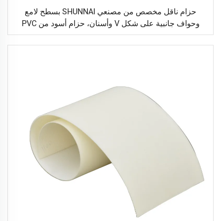
حزام ناقل مخصص من مصنعي SHUNNAI بسطح لامع
وحواف جانبية على شكل V وأسنان، حزام أسود من PVC
ومطاط خشن السطح لآلة المشي الرياضية