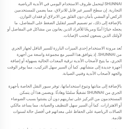
SHUNNAI ليتحمل ظروف الاستخدام اليومي في الأندية الرياضية
التجارية. إن سطح السير غير قابل للانزلاق، مما يضمن للمستخدمين
الركض أو المشي بأمان دون القلق من الانزلاق أو فقدان التوازن.
بالإضافة إلى ذلك، تم تصميم السير لتقليل الضغط على المفاصل، ما
يجعله خيارًا آمنًا ومريحًا للأفراد الذين يعانون من مشاكل في المفاصل أو
لأولئك الذين يسعون لتجنب الإصابات.
تُعد مرونة الاستخدام إحدى الميزات البارزة للسير الناقل لجهاز الجري
من SHUNNAI. إذ يتوافق هذا السير مع مجموعة واسعة من أجهزة
الجري، ما يتيح لأصحاب الأندية ترقية المعدات الحالية بسهولة أو إضافة
أجهزة جديدة إلى منشآتهم. كما أن السير سهل التركيب، مما يوفر الوقت
والجهد لأصحاب الأندية وفنيي الصيانة.
بالإضافة إلى متانتها وتنوع استخداماتها، توفر سيور النقل الخاصة بأجهزة
الجري من SHUNNAI تشغيلًا سلسًا وهادئًا. ويضمن هذا أن يتمكن
المستخدمون من التركيز على تمارينهم دون أن يشتتوا بسبب الضوضاء
أو الاهتزازات. كما أن السير سهل التنظيف والصيانة، مما يساعد مالكي
الصالات الرياضية على الحفاظ على معداتهم في أفضل حالة لسنوات
قادمة.