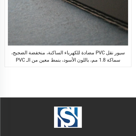
سيور نقل PVC مضادة للكهرباء الساكنة، منخفضة الضجيج،
سماكة 1.8 مم، باللون الأسود، بنمط معين من الـ PVC
منخفض الصوت، تُستخدم في أجهزة الجري (الت
treadmills)