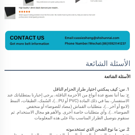
الأسئلة الشائعة
الأسئلة الشائعة 
1. س: كيف يمكنني اختيار طراز الحزام الناقل 
ج: بما أننا نصنع عدة أنواع من الأحزمة الناقلة، يرجى إخبارنا بمتطلباتك عند 
الاستفسار، بما في ذلك المادة (PVC أو PU...)، السُمك، الطبقات، النمط 
(لامع أو آخر...)، متطلبات القماش (مضاد للضوضاء أو منخفض 
الضوضاء...)، وأي متطلبات خاصة أخرى. والأهم هو مجال الاستخدام. ثم 
سنقوم بتوصيل الطراز المناسب بناءً على هذه المعلومات 
2. س: ما نوع الشحن الذي تستخدمونه 
ج: عن طريق البحر، أو الجو، أو البر، أو الشحن السريع الدولي، وغيرها. 