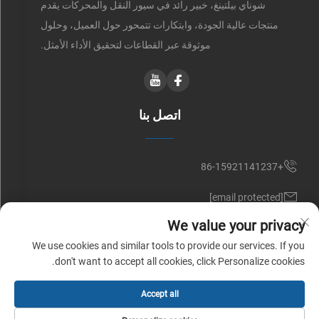
شوناي بيلتينغ، خبير رائد في سيور النقل والمحركات يقدم
منتجات عالية الجودة، وابتكارات تتمحور حول العميل، وحلول
موثوقة عبر القطاعات لتحقيق الأداء الأمثل.
اتصل بنا
+86-15921141237
[email protected]
We value your privacy
RM 602, NO. 1509, CAOAN ROAD, SHANGHAI, CHINA
We use cookies and similar tools to provide our services. If you
don't want to accept all cookies, click Personalize cookies.
حقوق النشر © شركة شوناي للسيور (شنغهاي) المحدودة. جميع الحقوق
Accept all
محفوظة |
سياسة الخصوصية