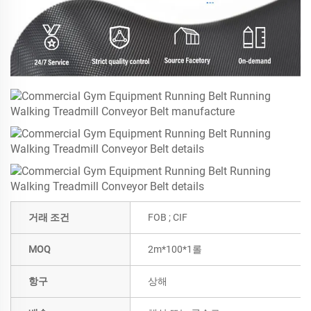
거래 조건
FOB ; CIF
MOQ
2m*100*1롤
항구
상해