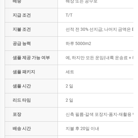
배송
해상 또는 공수로
지급 조건
T/T
지불 조건
선적 전 30% 선지급; 나머지 금액은 B/
공급 능력
하루 5000m2
샘플 제공 가능 여부
예, 하지만 모든 운임(내륙 운송료 +
샘플 패키지
세트
샘플 시간
2 일
리드 타임
2 일
포장
신축 필름-갈색 포장지-폼지-재활용 벨
배송 시간
지불 후 20일 이내