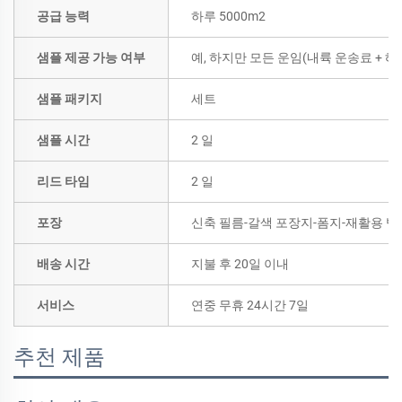
공급 능력
하루 5000m2
샘플 제공 가능 여부
예, 하지만 모든 운임(내륙 운송료 +
샘플 패키지
세트
샘플 시간
2 일
리드 타임
2 일
포장
신축 필름-갈색 포장지-폼지-재활용 벨
배송 시간
지불 후 20일 이내
서비스
연중 무휴 24시간 7일
추천 제품