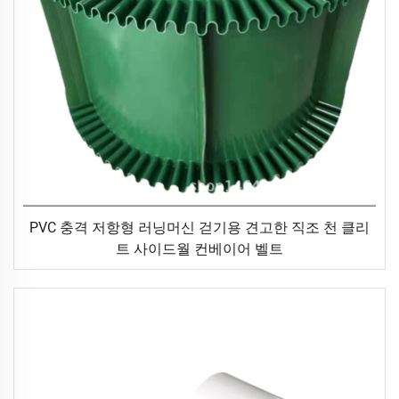
PVC 충격 저항형 러닝머신 걷기용 견고한 직조 천 클리
트 사이드월 컨베이어 벨트