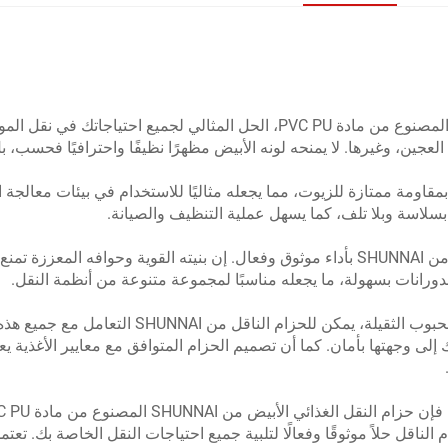
نقدم لكم حزام النقل الغذائي الأبيض من SHUNNAI المصنوع من مادة PVC PU، الحل ا
جين، وغيرها. لا يمنحه لونه الأبيض مظهرًا نظيفًا واحترافيًا فحسب، بل ي
ويتميز هذا الحزام بمقاومة ممتازة للزيوت، مما يجعله مثاليًا للاستخدام في بيئات
سلاسة وبلا تلف، كما يسهل عملية التنظيف والصيانة.
مع تصميمها الجديد للنظام الناقل، تعد الحزام الناقل من SHUNNAI بأداء موثوق وفعال. إن بني
دورانات بسهولة، ما يجعله مناسبًا لمجموعة متنوعة من أنظمة النقل.
سواء كنت تقوم بنقل الحلويات الحساسة أو أكياس الح
إلى وجهتها بأمان. كما أن تصميم الحزام المتوافق مع معايير الأغذية