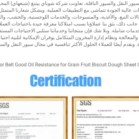
يور النقل والسيور الناقلة، تعاونت شركة شوناي بيتنغ (شنغهاي) المح
 عالية الجودة تتماشى مع التطبيقات العملية. ويشكل شعارنا المتمثل
ت التبغ، والأغذية، والمنسوجات، والخدمات اللوجستية، والخشب، والسير
نب ذلك، يثق بنا عملاؤنا بسبب امتلاكنا معرفة جيدة باحتياجات العملاء 
ات شاملة. وبلا شك فإن منتجاتنا وخدماتنا ستلبي الاحتياجات المستقبل
 والمعالجة ونظام إدارة المخزون المتكامل يوفران الإمكانية لتلبية احتيا
نقدم أيضًا للعملاء الحلول الأكثر تنافسية في مجال سيور النقل والسيو