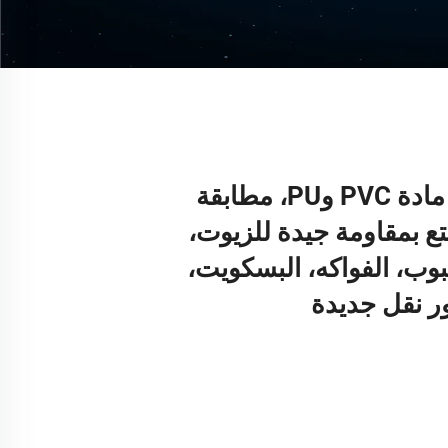
سيور نقل بيضاء من مادة PVC وPU، مطابقة
متع بمقاومة جيدة للزيوت،
وب، الفواكه، البسكويت،
ر نقل جديدة