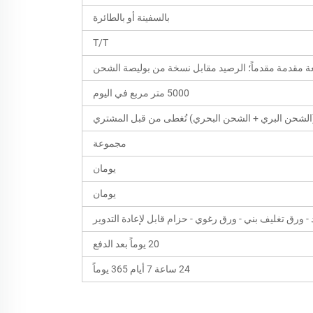
بالسفينة أو بالطائرة
T/T
5000 متر مربع في اليوم
الشحن البري + الشحن البحري) تُغطى من قبل المشتري
مجموعة
يومان
يومان
- ورق تغليف بني - ورق رغوي - حزام قابل لإعادة التدوير
20 يوماً بعد الدفع
24 ساعة 7 أيام 365 يوماً