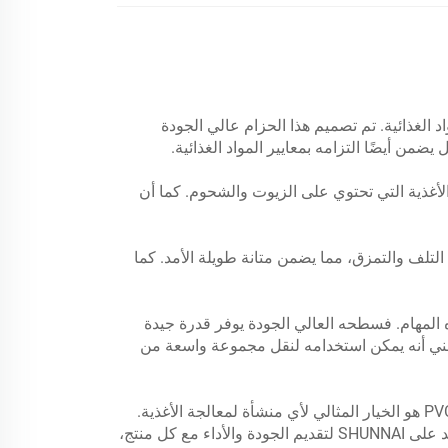
لمثالي لجميع احتياجاتك في نقل المواد الغذائية. تم تصميم هذا الحزام عالي الجودة
ضمن أيضًا التزامه بمعايير المواد الغذائية.
 معالجة الأغذية التي تحتوي على الزيوت والشحوم. كما أن
ته القوية وحوافه المعززة تمنع التلف والتمزق، مما يضمن متانة طويلة الأمد. كما
بوب الثقيلة، يمكن للحزام الناقل من SHUNNAI التعامل مع جميع هذه المهام. فسطحه العالي الجودة يوفر قدرة جيدة
 يعني أنه يمكن استخدامه لنقل مجموعة واسعة من
بفضل تصميمه المتعدد الاستخدامات والأداء المتفوق، فإن حزام النقل الغذائي الأبيض من SHUNNAI المصنوع من مادة PVC PU هو الخيار المثالي لأي منشأة لمعالجة الأغذية.
من المخابز إلى مصانع معالجة الفواكه، يُعد هذا الحزام الناقل حلاً موثوقًا وفعالًا لتلبية جميع احتياجات النقل الخاصة بك. تعتمد على SHUNNAI لتقديم الجودة والأداء مع كل منتج،