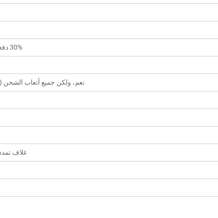
30% دفعة مقدمة مقدماً؛ الرصيد مقابل نسخة من بوليصة الشحن
نعم، ولكن جميع أتعاب الشحن (
غلاف تمدد 