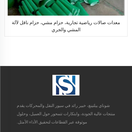
معدات صالات رياضية تجارية، حزام مشي، حزام ناقل لآلة
المشي والجري
شوناي بيلتينغ، خبير رائد في سيور النقل والمحركات يقدم
منتجات عالية الجودة، وابتكارات تتمحور حول العميل، وحلول
موثوقة عبر القطاعات لتحقيق الأداء الأمثل.