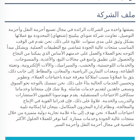
ملف الشركة
بصفتها واحدة من الشركات الرائدة في مجال تصنيع أحزمة النقل وأحزمة 
التوصيل، تعاونت شركة شوناي بيلتينج (شنغهاي) المحدودة مع عملائها 
بشكل وثيق على مدى سنوات. علاوة على ذلك، نحن نقدم في الوقت 
المناسب منتجات عالية الجودة تتماشى مع التطبيقات العملية. ويشكل مبدأ 
التوجه نحو العملاء والعمل على خدمتهم الأساس الذي يمكننا من النجاح 
والحصول على تطبيق واسع في مجالات التبغ، والأغذية، والمنسوجات، 
والخدمات اللوجستية، والخشب، والسيراميك، والآلات الإلكترونية، وتعبئة 
الطباعة، ومعدات التمارين الرياضية، والمعادن، والمطاط. إلى جانب ذلك، 
يثق بنا عملاؤنا بسبب امتلاكنا معرفة جيدة باحتياجات العملاء، وتطوير 
وتحسين الخدمات الحالية بناءً على ذلك. نحن نتمسك بالتوجه نحو السوق 
ونسعى جاهدين لتقديم خدمات شاملة. وبلا شك فإن منتجاتنا وخدماتنا 
ستكافئ الاحتياجات المستقبلية. يقدم مهندسونا التقنيون الاستشارات 
والتدريب والخدمة. علاوةً على ذلك، فإن قدراتنا القوية في الإنتاج 
والمعالجة، ونظام إدارة المخزون المتكامل، يتيحان لنا إمكانية تلبية 
احتياجات العملاء. نحن نهدف إلى بناء علامة تجارية دولية متميزة من خلال 
منتجات عالية الجودة وخدمات ممتازة. كما نوفر للعملاء الحلول الأكثر 
تنافسية في مجال أحزمة النقل وأحزمة السير 