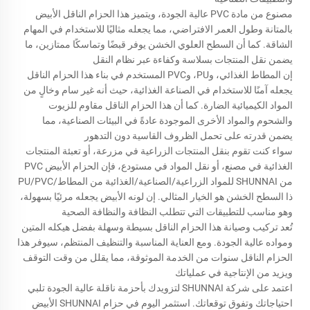
مصنوع من مادة PVC عالية الجودة، ويتميز هذا الحزام الناقل الأبيض
بالمتانة وطول العمر الافتراضي، مما يجعله مثاليًا للاستخدام في المهام
الشاقة. كما أن السطح العلوي الخشن يوفر قبضًا وتماسكًا ممتازين، ما
يضمن نقل المنتجات بسلاسة وكفاءة عبر نظام النقل
إن المطاط الغذائي، وPU، وPVC المستخدم في بناء هذا الحزام الناقل
يجعله آمنًا للاستخدام في الصناعة الغذائية، حيث أنه غير سام وخالٍ من
المواد الكيميائية الضارة. كما أن هذا الحزام الناقل مقاوم للزيوت
والشحوم والمواد الأخرى الموجودة عادةً في البيئات الصناعية، مما
يضمن قدرته على تحمل الظروف القاسية دون التدهور
سواء كنت تقوم بنقل المنتجات الزراعية في مزرعة، أو تعبئة المنتجات
الغذائية في مصنع، أو نقل المواد في مستودع، فإن الحزام الأبيض PVC
من SHUNNAI للمواد الزراعية/الصناعية/الغذائية من المطاط/PU/PVC
ذا السطح الخشن هو الخيار المثالي. إن لونه الأبيض يجعله مرئيًا بسهولة،
وهو مناسب للتطبيقات التي تتطلب النظافة والنظافة الصحية
تُعد تركيب وصيانة هذا الحزام الناقل بسيطة وسهلة بفضل هيكله المتين
ومواده عالية الجودة. ومع العناية المناسبة والتنظيف المنتظم، سيوفر هذا
الحزام الناقل سنوات من الخدمة الموثوقة، مما يقلل من وقت التوقف
ويزيد من الإنتاجية في عملياتك
اعتمد على شركة SHUNNAI لتزويدك بأحزمة ناقلة عالية الجودة تلبي
احتياجاتك وتفوق توقعاتك. استثمر اليوم في حزام SHUNNAI الأبيض