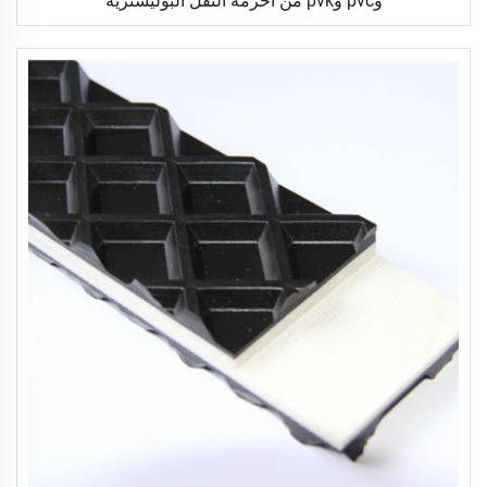
وpvc وpvk من أحزمة النقل البوليسترية