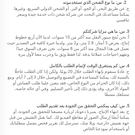
2. س: ما نوع الشحن الذي تستخدمونه 
ج: عن طريق البحر، أو الجو، أو البر، أو الشحن الدولي السريع، وغيرها. 
يمكننا مساعدتك في البحث عن شركة شحن ذات خدمة جيدة وسعر 
تنافسي 
3. س: ما هي مزايا شركتكم 
أ: نحن نُنتج سيور النقل منذ أكثر من 10 سنوات. لدينا الآن أربع خطوط 
إنتاج، بعرض 3 أمتار، 2.8 متر، و2 متر. ولدينا خبرة كافية في التصدير حيث 
نعمل في هذا المجال منذ أكثر من 8 سنوات. نحن نعرف السوق جيدًا 
ونفهم احتياجات عملائنا بدقة. لذا فقط وثِق بنا وجرب معنا لأول مرة 
4. س: كم يستغرق الوقت لإتمام الطلب بالكامل 
ج: عادةً سنقوم بإنهاء الطلب خلال 20 يومًا. ولكن إذا كان الطلب عاجلًا 
بالنسبة لك، يمكننا المساعدة في التصنيع والتوصيل خلال 3 إلى 7 أيام. ومع 
ذلك، إذا كان الحزام من النوع الخاص، فقد يتعين علينا طلب القماش أو 
المواد الأخرى، وقد يؤدي ذلك إلى تأخير التسليم. وفي أي حالة خاصة، 
سنبلغك مسبقًا 
5. س: كيف يمكنني التحقق من الجودة بعد تقديم الطلب 
ج: بعد انتهاء الإنتاج، يسرنا دعوتك لزيارة مصنعنا للتحقق من الجودة، أو 
يمكننا أيضًا إرسال الصور أو مقاطع الفيديو لك. كما نقبل التفتيش من قبل 
جهة تفتيش خارجية. وبلا شك، سنرسل لك تقرير فحص يشمل متطلباتك 
أو باستخدام نموذجنا الخاص 