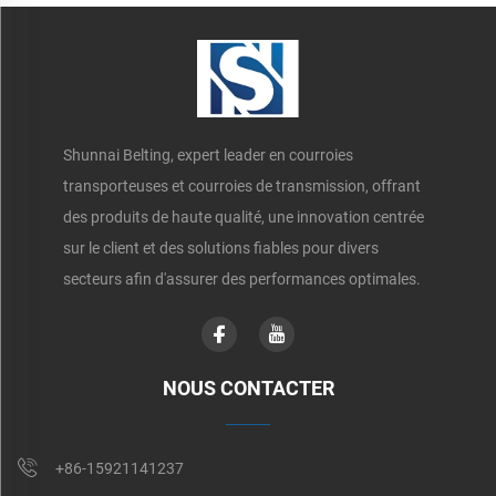
Shunnai Belting, expert leader en courroies
transporteuses et courroies de transmission, offrant
des produits de haute qualité, une innovation centrée
sur le client et des solutions fiables pour divers
secteurs afin d'assurer des performances optimales.
NOUS CONTACTER
+86-15921141237