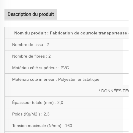
Description du produit
Nom du produit : Fabrication de courroie transporteuse ci
Nombre de tissu :
2
C
Nombre de fibres :
2
T
Matériau côté supérieur :
PVC
P
Matériau côté inférieur :
Polyester, antistatique
* DONNÉES TECH
Épaisseur totale (mm) : 2,0
É
Poids (Kg/M2
) : 2,3
L
Tension maximale (N/mm) : 160
F