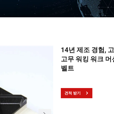
14년 제조 경험,
고무 워킹 워크 머
벨트
견적 받기