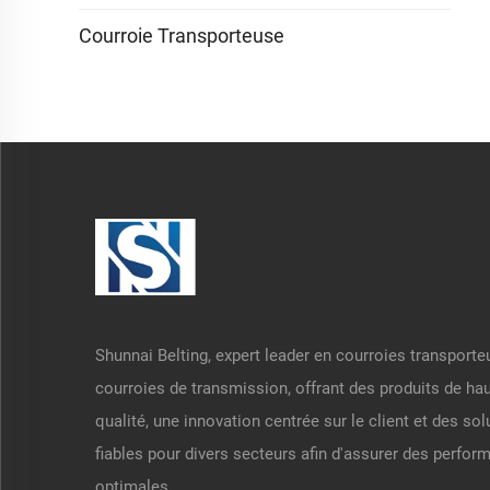
Courroie Transporteuse
Shunnai Belting, expert leader en courroies transporte
courroies de transmission, offrant des produits de ha
qualité, une innovation centrée sur le client et des sol
fiables pour divers secteurs afin d'assurer des perfo
optimales.