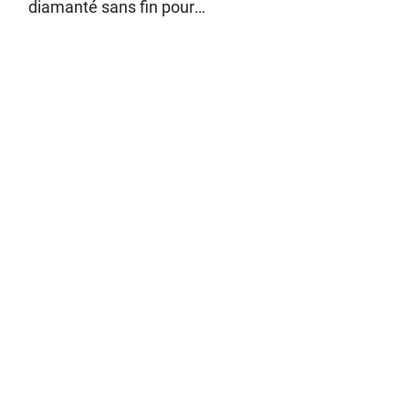
diamanté sans fin pour
machine à poncer sur
mesure usine, bagages, 2,0
mm, antidérapant extérieur