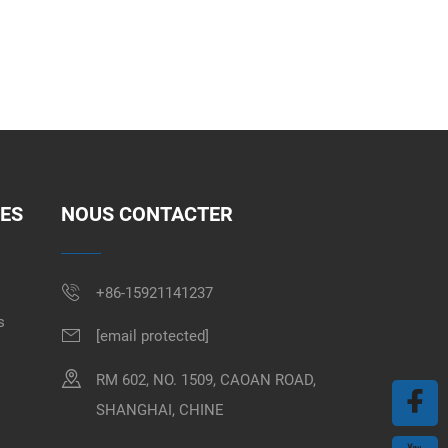
DES
NOUS CONTACTER
+86-15921141237
s
[email protected]
RM 602, NO. 1509, CAOAN ROAD,
SHANGHAI, CHINE