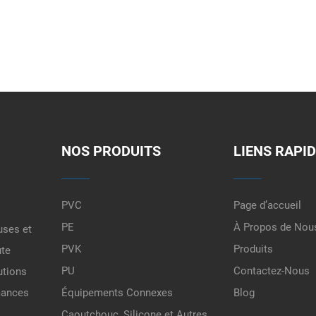
NOS PRODUITS
LIENS RAPI
PVC
Page d’accueil
PE
À Propos de Nou
uses et
PVK
Produits
ute
PU
Contactez-Nous
utions
rmances
Équipements Connexes
Blog
Caoutchouc, Silicone et Autres