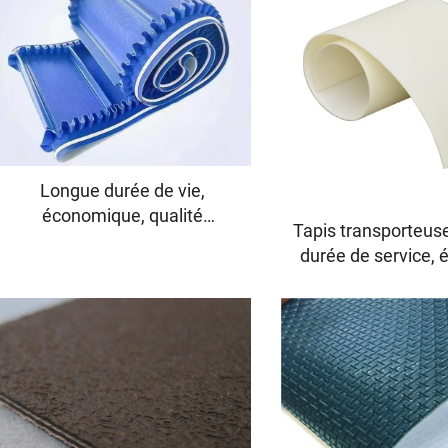
Longue durée de vie,
économique, qualité
Tapis transporteus
chinoise, bande
durée de service, 
transporteuse de 3,1 mm en
1,5 mm et 6 mm di
rouleau, PVC 3,5 mm,
courroie en PU,
blanche, alimentaire, sans fin
transporteuse 
alimentair