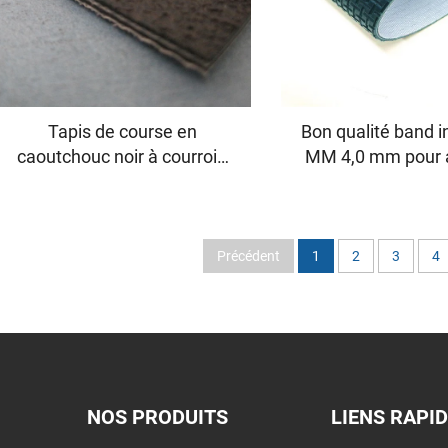
Tapis de course en
Bon qualité band in
caoutchouc noir à courroie
MM 4,0 mm pour 
courbe durable et stable à
grande vitesse, faible bruit,
en PVC noir, pour course ou
marche
Précédent
1
2
3
4
NOS PRODUITS
LIENS RAPI