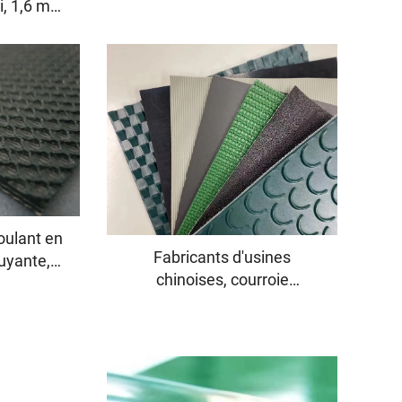
i, 1,6 mm,
roulant, tapis transporteuse
ourse en
à grande vitesse et stabilité
r machine
élevée en PU
e
roulant en
Fabricants d'usines
ruyante,
chinoises, courroie
urnisseur
transporteuse en polyester
utchouc
personnalisée en PU, PVC,
ble
PVK