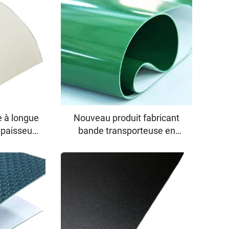
e à longue
Nouveau produit fabricant
épaisseur
bande transporteuse en
sponible,
treillis métallique bande
 tapis
verte bande transporteuse
en PU
alimentaire
e