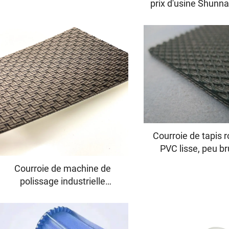
prix d'usine Shunna
épaisseur 1,8 mm, pour
noir, bande de c
course et marche
PVC, courroie pou
de march
Courroie de tapis 
PVC lisse, peu b
antidérapante, fo
Courroie de machine de
chinois, en cao
polissage industrielle
restant sta
chinoise avec suivi, courroie
transporteuse en PVC
diamant