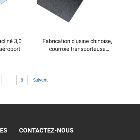
cliné 3,0
Fabrication d'usine chinoise,
aéroport
courroie transporteuse
extérieure de 2,0 mm, faible
bruit
...
8
Suivant
DES
CONTACTEZ-NOUS