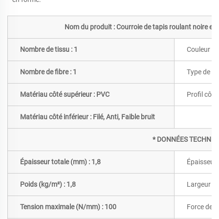
Nom du produit : Courroie de tapis roulant noire en P
Nombre de tissu : 1
Couleur : N
Nombre de fibre : 1
Type de fib
Matériau côté supérieur : PVC
Profil côté
Matériau côté inférieur : Filé, Anti, Faible bruit
* DONNÉES TECHNIQ
Épaisseur totale (mm) : 1,8
Épaisseur 
Poids (kg/m²) : 1,8
Largeur m
Tension maximale (N/mm) : 100
Force de t