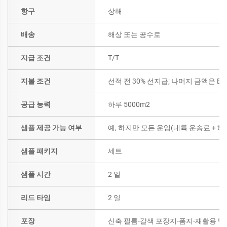
항구
상해
배송
해상 또는 공수로
지급 조건
T/T
지불 조건
선적 전 30% 선지급; 나머지 금액은 B/
공급 능력
하루 5000m2
샘플 제공 가능 여부
예, 하지만 모든 운임(내륙 운송료 +
샘플 패키지
세트
샘플 시간
2 일
리드 타임
2 일
포장
신축 필름-갈색 포장지-폼지-재활용 벨