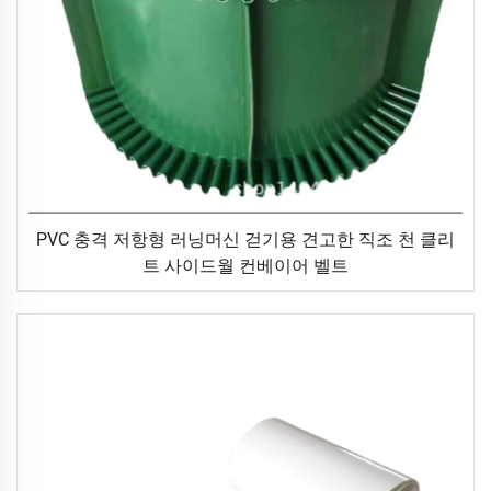
PVC 충격 저항형 러닝머신 걷기용 견고한 직조 천 클리
트 사이드월 컨베이어 벨트