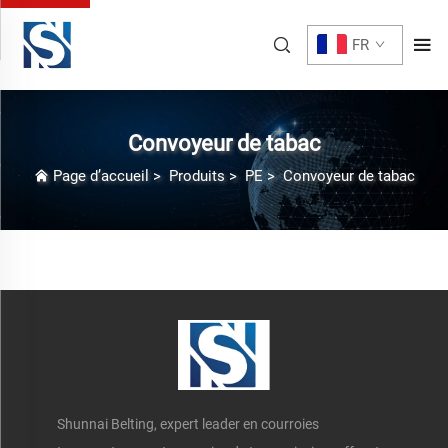
FR
Convoyeur de tabac
Page d’accueil
>
Produits
>
PE
>
Convoyeur de tabac
Shunnai Belting, expert leader en courroies