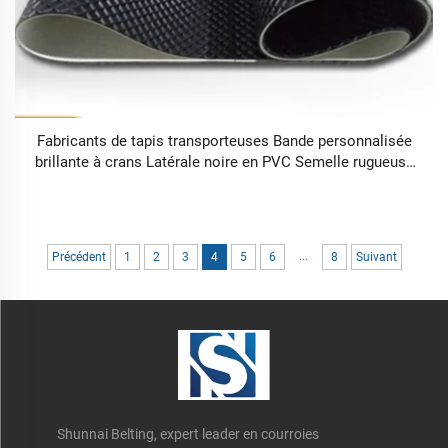
Fabricants de tapis transporteuses Bande personnalisée
brillante à crans Latérale noire en PVC Semelle rugueuse
en caoutchouc Tapis de course Tapis transporteuse
...
Précédent
1
2
3
4
5
6
8
Suivant
Shunnai Belting, expert leader en courroies