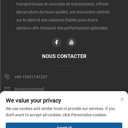
transporteuses et courroies de transmission, offrant
des produits de haute qualité, une innovation centrée
sur le client et des solutions fiables pour divers
secteurs afin d'assurer des performances optimales.
NOUS CONTACTER
+86-15921141237
[email protected]
We value your privacy
RM 602, NO. 1509, CAOAN ROAD, SHANGHAI, CHINE
We use cookies and similar tools to provide our services. If you
don't want to accept all cookies, click Personalize cookies.
Copyright © Shunnai Belting (Shanghai) Co., Ltd. Tous droits réservés |