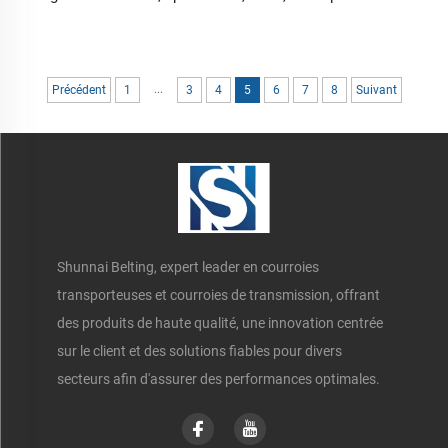
courroie PU alimentaire
...
Précédent
1
3
4
5
6
7
8
Suivant
Shunnai Belting, expert leader en courroies
transporteuses et courroies de transmission, offrant
des produits de haute qualité, une innovation centrée
sur le client et des solutions fiables pour divers
secteurs afin d'assurer des performances optimales.