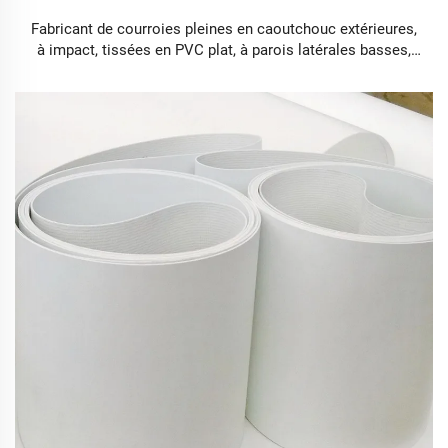
Fabricant de courroies pleines en caoutchouc extérieures,
à impact, tissées en PVC plat, à parois latérales basses,
silencieuses, en feutre de convoyeur pour tapis de course
en PVC avec crans