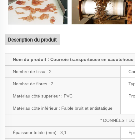
Description du produit
Nom du produit : Courroie transporteuse en caoutchouc ti
Nombre de tissu :
2
Coule
Nombre de fibres :
2
Type 
Matériau côté supérieur : PVC
Profi
Matériau côté inférieur :
Faible bruit et antistatique
* DONNÉES TECHN
Épaisseur totale (mm) : 3,1
Épais