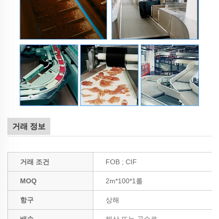
거래 정보
거래 조건
FOB ; CIF
MOQ
2m*100*1롤
항구
상해
배송
해상 또는 공수로