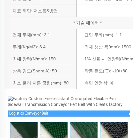
재료 하면:
저소음&방전
* 기술 데이터 *
전체 두께(mm): 3.1
표면 두께(mm): 1.1
무게(Kg/M2): 3.4
최대 생산 폭(mm): 1500
최대 장력(N/mm): 150
1% 신율 시 인장력(N/mm): 
상층 경도(Shore A): 50
작동 온도(℃): -10/+80
최소 풀리 지름 굽힘(mm): 80
측면 안정성:
예