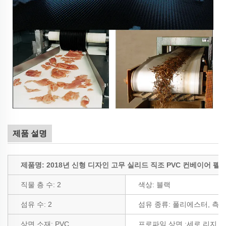
제품 설명
제품명: 2018년 신형 디자인 고무 실리드 직조 PVC 컨베이어 펠
직물 층 수:
2
색상:
블랙
섬유 수:
2
섬유 종류:
폴리에스터, 측면
상면 소재: PVC
프로파일 상면
:세로 리지