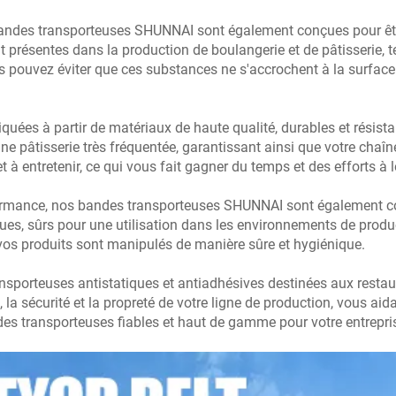
 bandes transporteuses SHUNNAI sont également conçues pour être
résentes dans la production de boulangerie et de pâtisserie, tel
 pouvez éviter que ces substances ne s'accrochent à la surface d
ées à partir de matériaux de haute qualité, durables et résista
e pâtisserie très fréquentée, garantissant ainsi que votre chaîn
 à entretenir, ce qui vous fait gagner du temps et des efforts à 
ormance, nos bandes transporteuses SHUNNAI sont également con
ques, sûrs pour une utilisation dans les environnements de prod
 vos produits sont manipulés de manière sûre et hygiénique.
sporteuses antistatiques et antiadhésives destinées aux restaur
la sécurité et la propreté de votre ligne de production, vous aida
es transporteuses fiables et haut de gamme pour votre entrepri