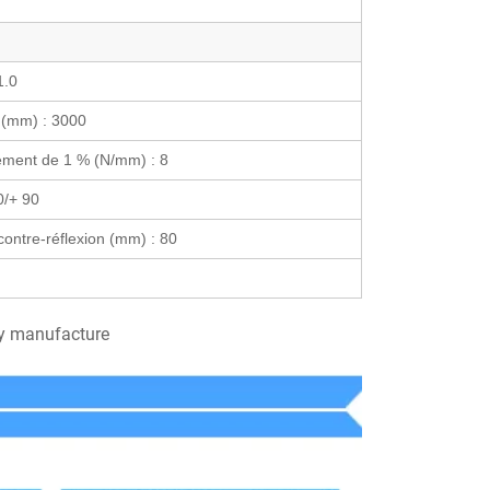
1.0
 (mm) :
3000
gement de 1 % (N/mm) :
8
0/+
90
contre-réflexion (mm) :
80