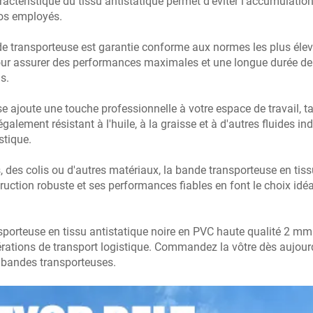
ractéristique du tissu antistatique permet d'éviter l'accumulation 
vos employés.
e transporteuse est garantie conforme aux normes les plus élevée
r assurer des performances maximales et une longue durée de v
s.
e ajoute une touche professionnelle à votre espace de travail, 
galement résistant à l'huile, à la graisse et à d'autres fluides ind
stique.
 des colis ou d'autres matériaux, la bande transporteuse en tiss
ction robuste et ses performances fiables en font le choix idéal 
nsporteuse en tissu antistatique noire en PVC haute qualité 2 m
opérations de transport logistique. Commandez la vôtre dès aujo
 bandes transporteuses.