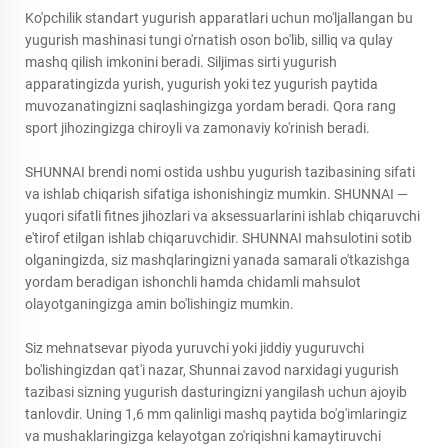
Ko'pchilik standart yugurish apparatlari uchun mo'ljallangan bu
yugurish mashinasi tungi o'rnatish oson bo'lib, silliq va qulay
mashq qilish imkonini beradi. Siljimas sirti yugurish
apparatingizda yurish, yugurish yoki tez yugurish paytida
muvozanatingizni saqlashingizga yordam beradi. Qora rang
sport jihozingizga chiroyli va zamonaviy ko'rinish beradi.
SHUNNAI brendi nomi ostida ushbu yugurish tazibasining sifati
va ishlab chiqarish sifatiga ishonishingiz mumkin. SHUNNAI —
yuqori sifatli fitnes jihozlari va aksessuarlarini ishlab chiqaruvchi
e'tirof etilgan ishlab chiqaruvchidir. SHUNNAI mahsulotini sotib
olganingizda, siz mashqlaringizni yanada samarali o'tkazishga
yordam beradigan ishonchli hamda chidamli mahsulot
olayotganingizga amin bo'lishingiz mumkin.
Siz mehnatsevar piyoda yuruvchi yoki jiddiy yuguruvchi
bo'lishingizdan qat'i nazar, Shunnai zavod narxidagi yugurish
tazibasi sizning yugurish dasturingizni yangilash uchun ajoyib
tanlovdir. Uning 1,6 mm qalinligi mashq paytida bo'g'imlaringiz
va mushaklaringizga kelayotgan zo'riqishni kamaytiruvchi