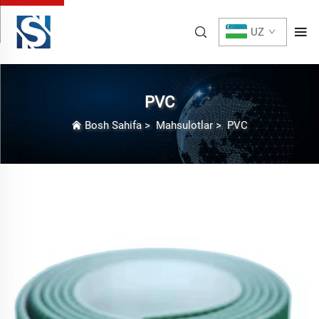
UZ
PVC
Bosh Sahifa
>
Mahsulotlar
>
PVC