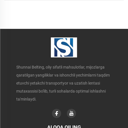
Shunnai Belting, oliy sifatli mahsulotlar, mijozlarga
qaratilgan yangiliklar va ishonchli yechimlarni taqdim
etuvchi yetakchi transportyor va uzatish lentasi
mutaxassisi bo'lib, turli sohalarda optimal ishlashni
ta'minlaydi.
ALOQA QILING