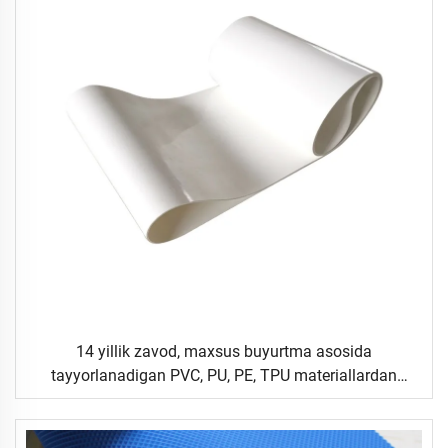
14 yillik zavod, maxsus buyurtma asosida
tayyorlanadigan PVC, PU, PE, TPU materiallardan
yasalgan, kiyinishga chidamli, naqshli yoki silliq,
logistika, keramika, oziq-ovqat, sanoat sohasi uchun
mo'ljallangan tekis oziq-ovqat transportyor tasmasi