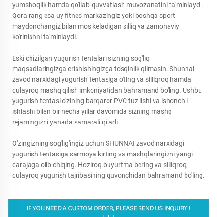
yumshoqlik hamda qo'llab-quvvatlash muvozanatini ta'minlaydi.
Qora rang esa uy fitnes markazingiz yoki boshqa sport
maydonchangiz bilan mos keladigan silliq va zamonaviy
ko'rinishni ta'minlaydi.
Eski chizilgan yugurish tentalari sizning sog'liq
maqsadlaringizga erishishingizga to'sqinlik qilmasin. Shunnai
zavod narxidagi yugurish tentasiga o'ting va silliqroq hamda
qulayroq mashq qilish imkoniyatidan bahramand bo'ling. Ushbu
yugurish tentasi o'zining barqaror PVC tuzilishi va ishonchli
ishlashi bilan bir necha yillar davomida sizning mashq
rejamingizni yanada samarali qiladi.
O'zingizning sog'lig'ingiz uchun SHUNNAI zavod narxidagi
yugurish tentasiga sarmoya kirting va mashqlaringizni yangi
darajaga olib chiqing. Hoziroq buyurtma bering va silliqroq,
qulayroq yugurish tajribasining quvonchidan bahramand bo'ling.