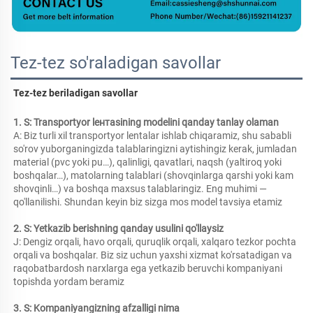
Tez-tez so'raladigan savollar
Tez-tez beriladigan savollar 
1. S: Transportyor lентasining modelini qanday tanlay olaman 
A: Biz turli xil transportyor lentalar ishlab chiqaramiz, shu sababli 
so'rov yuborganingizda talablaringizni aytishingiz kerak, jumladan 
material (pvc yoki pu…), qalinligi, qavatlari, naqsh (yaltiroq yoki 
boshqalar…), matolarning talablari (shovqinlarga qarshi yoki kam 
shovqinli…) va boshqa maxsus talablaringiz. Eng muhimi — 
qo'llanilishi. Shundan keyin biz sizga mos model tavsiya etamiz 
2. S: Yetkazib berishning qanday usulini qo'llaysiz 
J: Dengiz orqali, havo orqali, quruqlik orqali, xalqaro tezkor pochta 
orqali va boshqalar. Biz siz uchun yaxshi xizmat ko'rsatadigan va 
raqobatbardosh narxlarga ega yetkazib beruvchi kompaniyani 
topishda yordam beramiz 
3. S: Kompaniyangizning afzalligi nima 