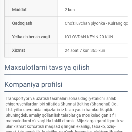
Muddat
2 kun
Qadoqlash
Cho'ziluvchan plyonka - Kulrang qog'o
Yetkazib berish vaqti
tO'LOVDAN KEYIN 20 KUN
Xizmat
24 soat 7 kun 365 kun
Maxsulotlarni tavsiya qilish
Kompaniya profilsi
Transportyor va uzatish tasmalari sohasidagi yetakchi ishlab 
chiqaruvchilardan biri sifatida Shunnai Belting (Shanghai) Co., 
Ltd. yillar davomida mijozlarimiz bilan yaqin hamkorlik qildi. 
Shuningdek, amaliy qo'llanilish talablariga mos keladigan sifli 
mahsulotlarni o'z vaqtida taklif etamiz. Mijozlarga qaratilganlik va 
ular xizmat ko'rsatish maqsad qilingan ekanligi, tabako, oziq-
ovqat, to'qimachilik, logistika, yog'och, keramika, elektron jihozlar, 