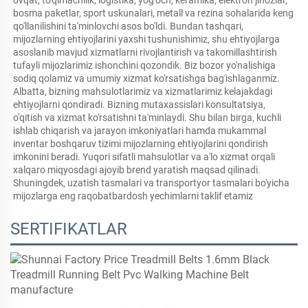
bosma paketlar, sport uskunalari, metall va rezina sohalarida keng 
qo'llanilishini ta'minlovchi asos bo'ldi. Bundan tashqari, 
mijozlarning ehtiyojlarini yaxshi tushunishimiz, shu ehtiyojlarga 
asoslanib mavjud xizmatlarni rivojlantirish va takomillashtirish 
tufayli mijozlarimiz ishonchini qozondik. Biz bozor yo'nalishiga 
sodiq qolamiz va umumiy xizmat ko'rsatishga bag'ishlaganmiz. 
Albatta, bizning mahsulotlarimiz va xizmatlarimiz kelajakdagi 
ehtiyojlarni qondiradi. Bizning mutaxassislari konsultatsiya, 
o'qitish va xizmat ko'rsatishni ta'minlaydi. Shu bilan birga, kuchli 
ishlab chiqarish va jarayon imkoniyatlari hamda mukammal 
inventar boshqaruv tizimi mijozlarning ehtiyojlarini qondirish 
imkonini beradi. Yuqori sifatli mahsulotlar va a'lo xizmat orqali 
xalqaro miqyosdagi ajoyib brend yaratish maqsad qilinadi. 
Shuningdek, uzatish tasmalari va transportyor tasmalari bo'yicha 
mijozlarga eng raqobatbardosh yechimlarni taklif etamiz 
SERTIFIKATLAR