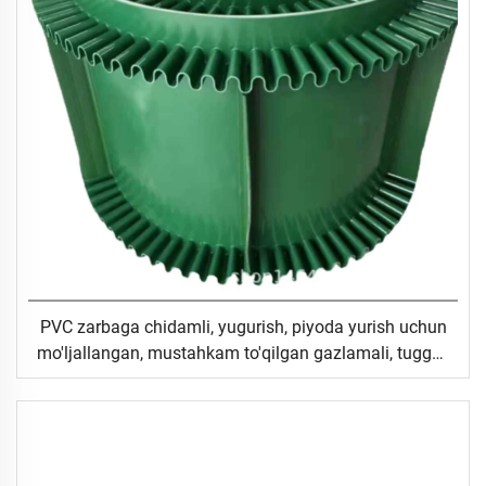
PVC zarbaga chidamli, yugurish, piyoda yurish uchun
mo'ljallangan, mustahkam to'qilgan gazlamali, tugguli
to'pikli devorli transportyor tasmasi