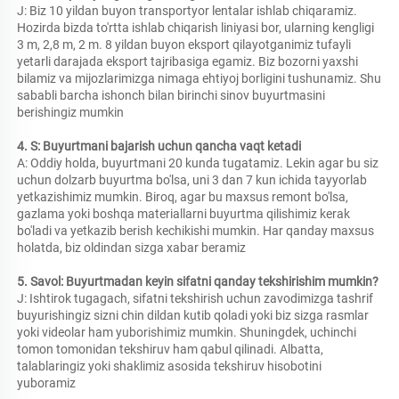
J: Biz 10 yildan buyon transportyor lentalar ishlab chiqaramiz. 
Hozirda bizda to'rtta ishlab chiqarish liniyasi bor, ularning kengligi 
3 m, 2,8 m, 2 m. 8 yildan buyon eksport qilayotganimiz tufayli 
yetarli darajada eksport tajribasiga egamiz. Biz bozorni yaxshi 
bilamiz va mijozlarimizga nimaga ehtiyoj borligini tushunamiz. Shu 
sababli barcha ishonch bilan birinchi sinov buyurtmasini 
berishingiz mumkin 
4. S: Buyurtmani bajarish uchun qancha vaqt ketadi 
A: Oddiy holda, buyurtmani 20 kunda tugatamiz. Lekin agar bu siz 
uchun dolzarb buyurtma bo'lsa, uni 3 dan 7 kun ichida tayyorlab 
yetkazishimiz mumkin. Biroq, agar bu maxsus remont bo'lsa, 
gazlama yoki boshqa materiallarni buyurtma qilishimiz kerak 
bo'ladi va yetkazib berish kechikishi mumkin. Har qanday maxsus 
holatda, biz oldindan sizga xabar beramiz 
5. Savol: Buyurtmadan keyin sifatni qanday tekshirishim mumkin? 
J: Ishtirok tugagach, sifatni tekshirish uchun zavodimizga tashrif 
buyurishingiz sizni chin dildan kutib qoladi yoki biz sizga rasmlar 
yoki videolar ham yuborishimiz mumkin. Shuningdek, uchinchi 
tomon tomonidan tekshiruv ham qabul qilinadi. Albatta, 
talablaringiz yoki shaklimiz asosida tekshiruv hisobotini 
yuboramiz 